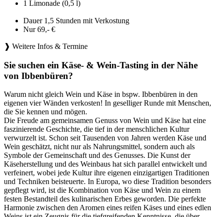
1 Limonade (0,5 l)
Dauer 1,5 Stunden mit Verkostung
Nur 69,- €
❱ Weitere Infos & Termine
Sie suchen ein Käse- & Wein-Tasting in der Nähe
von Ibbenbüren?
Warum nicht gleich Wein und Käse in bspw. Ibbenbüren in den
eigenen vier Wänden verkosten! In geselliger Runde mit Menschen,
die Sie kennen und mögen.
Die Freude am gemeinsamen Genuss von Wein und Käse hat eine
faszinierende Geschichte, die tief in der menschlichen Kultur
verwurzelt ist. Schon seit Tausenden von Jahren werden Käse und
Wein geschätzt, nicht nur als Nahrungsmittel, sondern auch als
Symbole der Gemeinschaft und des Genusses. Die Kunst der
Käseherstellung und des Weinbaus hat sich parallel entwickelt und
verfeinert, wobei jede Kultur ihre eigenen einzigartigen Traditionen
und Techniken beisteuerte. In Europa, wo diese Tradition besonders
gepflegt wird, ist die Kombination von Käse und Wein zu einem
festen Bestandteil des kulinarischen Erbes geworden. Die perfekte
Harmonie zwischen den Aromen eines reifen Käses und eines edlen
Weins ist ein Zeugnis für die tiefgreifenden Kenntnisse, die über