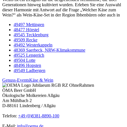
Generationen hinweg kultiviert wurden. Erleben Sie eine Auswahl
dieser Harmonie mit Antwort auf die Frage „Welcher Käse zum
Wein?“ als Wein-Käse-Set in der Region Ibbenbüren oder auch in
49497 Mettingen
48477 Hörstel
49545 Tecklenburg
49509 Recke
49492 Westerkappeln
48369 Saerbeck, NRW-Klimakommune
49525 Lengerich
49504 Lotte
48496 Hopsten
49549 Ladbergen
Genuss-Events
Käse & Wein
ÖMA Beer GmbH
Ökologische Molkereien Allgäu
Am Mühlbach 2
D-88161 Lindenberg / Allgäu
Telefon:
+49 (0)8381-8890-100
E-Mail:
info@oema.de