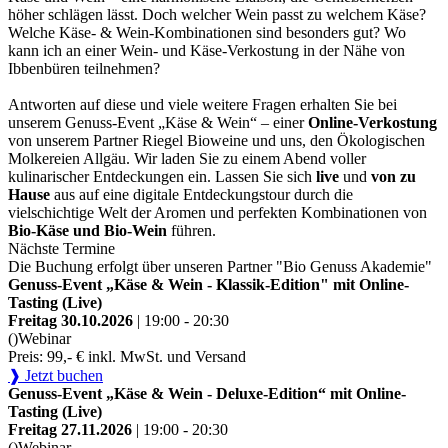
höher schlägen lässt. Doch welcher Wein passt zu welchem Käse?
Welche Käse- & Wein-Kombinationen sind besonders gut? Wo
kann ich an einer Wein- und Käse-Verkostung in der Nähe von
Ibbenbüren teilnehmen?
Antworten auf diese und viele weitere Fragen erhalten Sie bei
unserem Genuss-Event „Käse & Wein“ – einer
Online-Verkostung
von unserem Partner Riegel Bioweine und uns, den Ökologischen
Molkereien Allgäu. Wir laden Sie zu einem Abend voller
kulinarischer Entdeckungen ein. Lassen Sie sich
live
und
von zu
Hause
aus auf eine digitale Entdeckungstour durch die
vielschichtige Welt der Aromen und perfekten Kombinationen von
Bio-Käse und Bio-Wein
führen.
Nächste Termine
Die Buchung erfolgt über unseren Partner "Bio Genuss Akademie"
Genuss-Event „Käse & Wein - Klassik-Edition" mit Online-
Tasting (Live)
Freitag 30.10.2026
| 19:00 - 20:30
()
Webinar
Preis: 99,- € inkl. MwSt. und Versand
❱ Jetzt buchen
Genuss-Event „Käse & Wein - Deluxe-Edition“ mit Online-
Tasting (Live)
Freitag 27.11.2026
| 19:00 - 20:30
()
Webinar