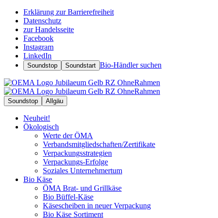
Erklärung zur Barrierefreiheit
Datenschutz
zur Handelsseite
Facebook
Instagram
LinkedIn
Bio-Händler suchen
Soundstop
Soundstart
Soundstop
Allgäu
Neuheit!
Ökologisch
Werte der ÖMA
Verbandsmitgliedschaften/Zertifikate
Verpackungsstrategien
Verpackungs-Erfolge
Soziales Unternehmertum
Bio Käse
ÖMA Brat- und Grillkäse
Bio Büffel-Käse
Käsescheiben in neuer Verpackung
Bio Käse Sortiment