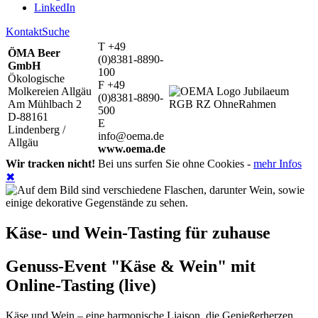
LinkedIn
Kontakt
Suche
T +49
ÖMA Beer
(0)8381-8890-
GmbH
100
Ökologische
F +49
Molkereien Allgäu
(0)8381-8890-
Am Mühlbach 2
500
D-88161
E
Lindenberg /
info@oema.de
Allgäu
www.oema.de
Wir tracken nicht!
Bei uns surfen Sie ohne Cookies -
mehr Infos
✖
Käse- und Wein-Tasting für zuhause
Genuss-Event "Käse & Wein" mit
Online-Tasting (live)
Käse und Wein – eine harmonische Liaison, die Genießerherzen