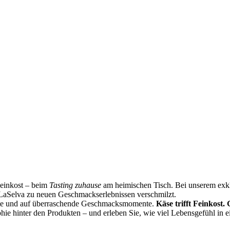
Feinkost – beim
Tasting zuhause
am heimischen Tisch. Bei unserem exklu
LaSelva zu neuen Geschmackserlebnissen verschmilzt.
ste und auf überraschende Geschmacksmomente.
Käse trifft Feinkost.
phie hinter den Produkten – und erleben Sie, wie viel Lebensgefühl in 