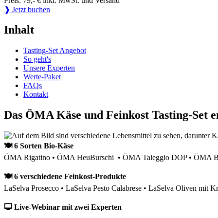
Preis: 79,- € inkl. MwSt. und Versand
❱ Jetzt buchen
Inhalt
Tasting-Set Angebot
So geht's
Unsere Experten
Werte-Paket
FAQs
Kontakt
Das ÖMA Käse und Feinkost Tasting-Set e
🍽 6 Sorten Bio-Käse
ÖMA Rigatino • ÖMA HeuBurschi • ÖMA Taleggio DOP • ÖMA Bau
🍽 6 verschiedene Feinkost-Produkte
LaSelva Prosecco • LaSelva Pesto Calabrese • LaSelva Oliven mit Kr
🖵 Live-Webinar mit zwei Experten