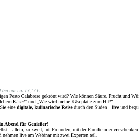
 bei nur ca. 13,17 €.
gen Pesto Calabrese gekrönt wird? Wie können Säure, Frucht und Würz
lchem Käse?“ und „Wie wird meine Käseplatte zum Hit?“
 Sie eine
digitale, kulinarische Reise
durch den Süden –
live
und beque
 ein Abend für Genießer!
bst – allein, zu zweit, mit Freunden, mit der Familie oder verschenken
d nehmen live am Webinar mit zwei Experten teil.