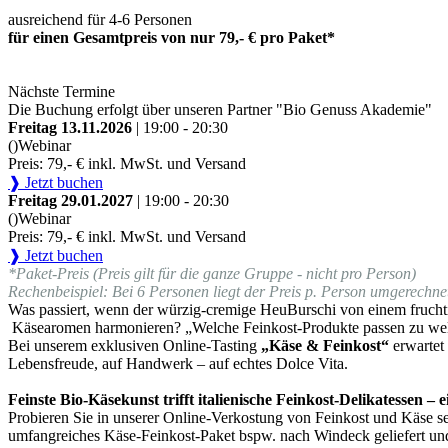
ausreichend für 4-6 Personen
für einen Gesamtpreis von nur 79,- € pro Paket*
Nächste Termine
Die Buchung erfolgt über unseren Partner "Bio Genuss Akademie"
Freitag 13.11.2026
| 19:00 - 20:30
()
Webinar
Preis: 79,- € inkl. MwSt. und Versand
❱ Jetzt buchen
Freitag 29.01.2027
| 19:00 - 20:30
()
Webinar
Preis: 79,- € inkl. MwSt. und Versand
❱ Jetzt buchen
*Paket-Preis (Preis gilt für die ganze Gruppe - nicht pro Person)
Rechenbeispiel: Bei 6 Personen liegt der Preis p. Person umgerechnet
Was passiert, wenn der würzig-cremige HeuBurschi von einem fruchti
Käsearomen harmonieren? „Welche Feinkost-Produkte passen zu we
Bei unserem exklusiven Online-Tasting
„Käse & Feinkost“
erwartet
Lebensfreude, auf Handwerk – auf echtes Dolce Vita.
Feinste Bio-Käsekunst trifft italienische Feinkost-Delikatessen –
Probieren Sie in unserer Online-Verkostung von Feinkost und Käse sel
umfangreiches Käse-Feinkost-Paket bspw. nach Windeck geliefert un