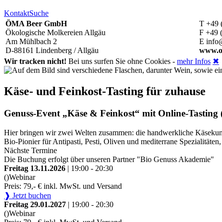
Kontakt
Suche
ÖMA Beer GmbH
T +49 
Ökologische Molkereien Allgäu
F +49 
Am Mühlbach 2
E info
D-88161 Lindenberg / Allgäu
www.o
Wir tracken nicht!
Bei uns surfen Sie ohne Cookies -
mehr Infos
✖
Käse- und Feinkost-Tasting für zuhause
Genuss-Event „Käse & Feinkost“ mit Online-Tasting (
Hier bringen wir zwei Welten zusammen: die handwerkliche Käsekunst
Bio-Pionier für Antipasti, Pesti, Oliven und mediterrane Spezialitä
Nächste Termine
Die Buchung erfolgt über unseren Partner "Bio Genuss Akademie"
Freitag 13.11.2026
| 19:00 - 20:30
()
Webinar
Preis: 79,- € inkl. MwSt. und Versand
❱ Jetzt buchen
Freitag 29.01.2027
| 19:00 - 20:30
()
Webinar