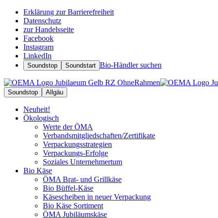
Erklärung zur Barrierefreiheit
Datenschutz
zur Handelsseite
Facebook
Instagram
LinkedIn
Bio-Händler suchen
Soundstop
Soundstart
Soundstop
Allgäu
Neuheit!
Ökologisch
Werte der ÖMA
Verbandsmitgliedschaften/Zertifikate
Verpackungsstrategien
Verpackungs-Erfolge
Soziales Unternehmertum
Bio Käse
ÖMA Brat- und Grillkäse
Bio Büffel-Käse
Käsescheiben in neuer Verpackung
Bio Käse Sortiment
ÖMA Jubiläumskäse