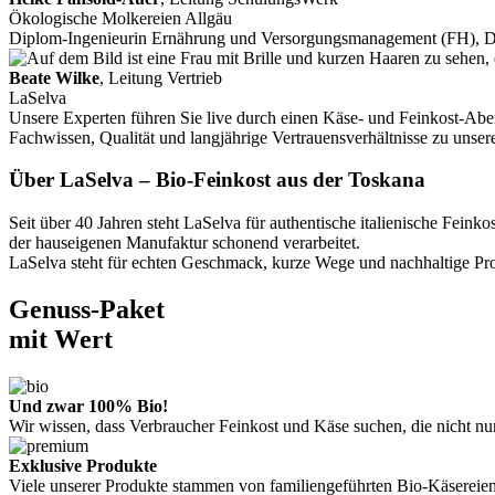
Ökologische Molkereien Allgäu
Diplom-Ingenieurin Ernährung und Versorgungsmanagement (FH), 
Beate Wilke
, Leitung Vertrieb
LaSelva
Unsere Experten führen Sie live durch einen Käse- und Feinkost-Aben
Fachwissen, Qualität und langjährige Vertrauensverhältnisse zu unse
Über LaSelva – Bio-Feinkost aus der Toskana
Seit über 40 Jahren steht LaSelva für authentische italienische Fe
der hauseigenen Manufaktur schonend verarbeitet.
LaSelva steht für echten Geschmack, kurze Wege und nachhaltige Prod
Genuss-Paket
mit Wert
Und zwar 100% Bio!
Wir wissen, dass Verbraucher Feinkost und Käse suchen, die nicht n
Exklusive Produkte
Viele unserer Produkte stammen von familiengeführten Bio-Käsereien