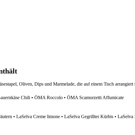
nthält
ernkäse Chili • ÖMA Roccolo • ÖMA Scamorzetti Affumicate
äutern • LaSelva Creme limone • LaSelva Gegrillter Kürbis • LaSelva 