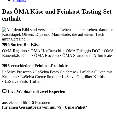
Kontakt
Das ÖMA Käse und Feinkost Tasting-Set
enthält
🍽 6 Sorten Bio-Käse
ÖMA Rigatino • ÖMA HeuBurschi • ÖMA Taleggio DOP • ÖMA
Bauernkäse Chili • ÖMA Roccolo • ÖMA Scamorzetti Affumicate
🍽 6 verschiedene Feinkost-Produkte
LaSelva Prosecco • LaSelva Pesto Calabrese • LaSelva Oliven mit
Kräutern • LaSelva Creme limone • LaSelva Gegrillter Kürbis
• LaSelva Pesto Trüffel
🖵 Live-Webinar mit zwei Experten
ausreichend für 4-6 Personen
für einen Gesamtpreis von nur 79,- € pro Paket*