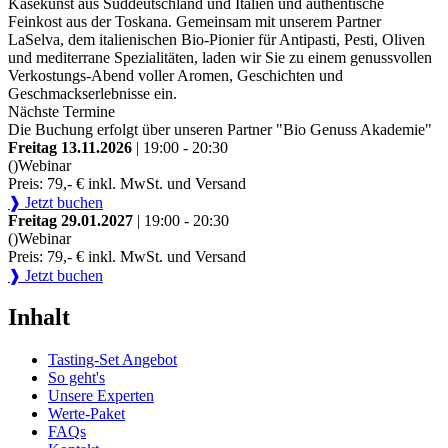
Käsekunst aus Süddeutschland und Italien und authentische
Feinkost aus der Toskana. Gemeinsam mit unserem Partner
LaSelva, dem italienischen Bio-Pionier für Antipasti, Pesti, Oliven
und mediterrane Spezialitäten, laden wir Sie zu einem genussvollen
Verkostungs-Abend voller Aromen, Geschichten und
Geschmackserlebnisse ein.
Nächste Termine
Die Buchung erfolgt über unseren Partner "Bio Genuss Akademie"
Freitag 13.11.2026
| 19:00 - 20:30
()
Webinar
Preis: 79,- € inkl. MwSt. und Versand
❱ Jetzt buchen
Freitag 29.01.2027
| 19:00 - 20:30
()
Webinar
Preis: 79,- € inkl. MwSt. und Versand
❱ Jetzt buchen
Inhalt
Tasting-Set Angebot
So geht's
Unsere Experten
Werte-Paket
FAQs