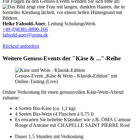
Für Fragen zu den Genuss-Events wenden Sie sich bitte an:
Heike Fahsold-Auer
, Leitung SchulungsWerk
+49 (0)8381-8890-166
fahsold-auer@oema.de
Rückruf anfordern
Weitere Genuss-Events der "Käse & ..."-Reihe
Genuss-Event „Käse & Wein - Klassik-Edition" mit
Online-Tasting (Live)
Online Verkostung für einen genussvollen Käse-Wein-Abend
zuhause:
4 Sorten Bio-Käse (ca. 1,1 kg)
4 Sorten Bio-Wein (4 Flaschen à 0,75 l)
Es erwarten Sie beliebte Klassiker wie z.B. ÖMA L'amour
Rouge d'Antoine mit CHAPELLE SAINT PIERRE Rosé
Dauer 1,5 Stunden mit Verkostung