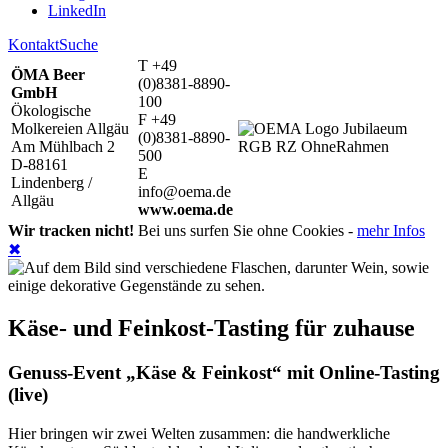
LinkedIn
Kontakt
Suche
T +49
ÖMA Beer
(0)8381-8890-
GmbH
100
Ökologische
F +49
Molkereien Allgäu
(0)8381-8890-
Am Mühlbach 2
500
D-88161
E
Lindenberg /
info@oema.de
Allgäu
www.oema.de
Wir tracken nicht!
Bei uns surfen Sie ohne Cookies -
mehr Infos
✖
Käse- und Feinkost-Tasting für zuhause
Genuss-Event „Käse & Feinkost“ mit Online-Tasting
(live)
Hier bringen wir zwei Welten zusammen: die handwerkliche