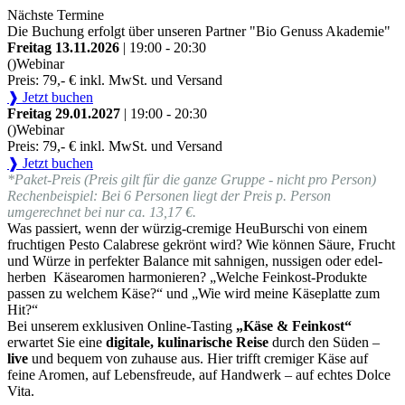
Nächste Termine
Die Buchung erfolgt über unseren Partner "Bio Genuss Akademie"
Freitag 13.11.2026
| 19:00 - 20:30
()
Webinar
Preis: 79,- € inkl. MwSt. und Versand
❱ Jetzt buchen
Freitag 29.01.2027
| 19:00 - 20:30
()
Webinar
Preis: 79,- € inkl. MwSt. und Versand
❱ Jetzt buchen
*Paket-Preis (Preis gilt für die ganze Gruppe - nicht pro Person)
Rechenbeispiel: Bei 6 Personen liegt der Preis p. Person
umgerechnet bei nur ca. 13,17 €.
Was passiert, wenn der würzig-cremige HeuBurschi von einem
fruchtigen Pesto Calabrese gekrönt wird? Wie können Säure, Frucht
und Würze in perfekter Balance mit sahnigen, nussigen oder edel-
herben Käsearomen harmonieren? „Welche Feinkost-Produkte
passen zu welchem Käse?“ und „Wie wird meine Käseplatte zum
Hit?“
Bei unserem exklusiven Online-Tasting
„Käse & Feinkost“
erwartet Sie eine
digitale, kulinarische Reise
durch den Süden –
live
und bequem von zuhause aus. Hier trifft cremiger Käse auf
feine Aromen, auf Lebensfreude, auf Handwerk – auf echtes Dolce
Vita.