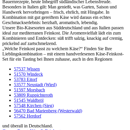
Bauernrezepte, heute Inbegriff südländischer Lebensfreude.
Besonders in Italien gilt: Man genießt, was Garten, Saison und
Handwerk hervorbringen – frisch, ehrlich, mit Hingabe. In
Kombination mit gut gereiftem Käse wird daraus ein echtes
Geschmackserlebnis: herzhaft, aromatisch, lebendig.
Unsere Bio-Käsesorten aus Süddeutschland und aus Italien passen
ideal zur mediterranen Feinkost. Die Aromenvielfalt lädt ein zum
Kombinieren und Entdecken: süß trifft salzig, knackig auf cremig,
prickelnd auf zartschmelzend.
„Welche Feinkost passt zu welchem Käse?“ Finden Sie Ihre
Lieblingskombination – mit einem handverlesenen Käse-Feinkost-
Set für ein Tasting bei Ihnen zuhause, auch in den Regionen
57537 Wissen
51570 Windeck
53783 Eitorf
53577 Neustadt (Wied)
51597 Morsbach
53809 Ruppichteroth
51545 Waldbröl
57548 Kirchen (Sieg)
56470 Bad Marienberg (Westerwald)
57562 Herdorf
und überall in Deutschland.