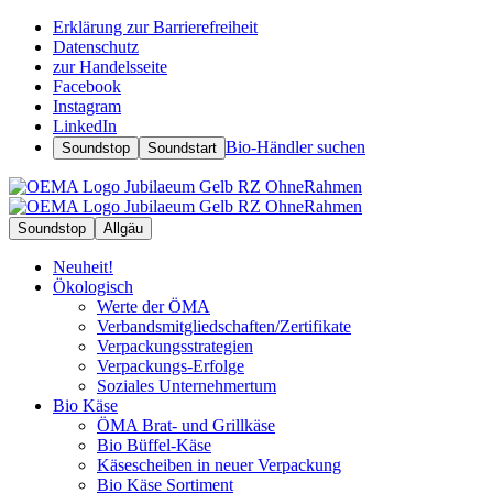
Erklärung zur Barrierefreiheit
Datenschutz
zur Handelsseite
Facebook
Instagram
LinkedIn
Bio-Händler suchen
Soundstop
Soundstart
Soundstop
Allgäu
Neuheit!
Ökologisch
Werte der ÖMA
Verbandsmitgliedschaften/Zertifikate
Verpackungsstrategien
Verpackungs-Erfolge
Soziales Unternehmertum
Bio Käse
ÖMA Brat- und Grillkäse
Bio Büffel-Käse
Käsescheiben in neuer Verpackung
Bio Käse Sortiment