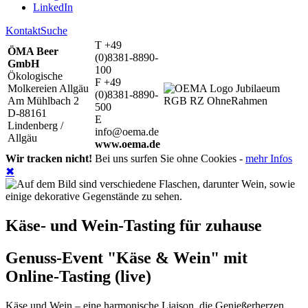
LinkedIn
Kontakt
Suche
T +49
ÖMA Beer
(0)8381-8890-
GmbH
100
Ökologische
F +49
Molkereien Allgäu
(0)8381-8890-
Am Mühlbach 2
500
D-88161
E
Lindenberg /
info@oema.de
Allgäu
www.oema.de
Wir tracken nicht!
Bei uns surfen Sie ohne Cookies -
mehr Infos
✖
Käse- und Wein-Tasting für zuhause
Genuss-Event "Käse & Wein" mit
Online-Tasting (live)
Käse und Wein – eine harmonische Liaison, die Genießerherzen