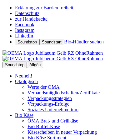
Erklärung zur Barrierefreiheit
Datenschutz
zur Handelsseite
Facebook
Instagram
LinkedIn
Bio-Händler suchen
Soundstop
Soundstart
Soundstop
Allgäu
Neuheit!
Ökologisch
Werte der ÖMA
Verbandsmitgliedschaften/Zertifikate
Verpackungsstrategien
Verpackungs-Erfolge
Soziales Unternehmertum
Bio Käse
ÖMA Brat- und Grillkäse
Bio Büffel-Käse
Käsescheiben in neuer Verpackung
Bio Käse Sortiment