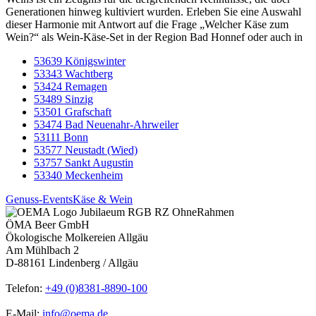
Generationen hinweg kultiviert wurden. Erleben Sie eine Auswahl
dieser Harmonie mit Antwort auf die Frage „Welcher Käse zum
Wein?“ als Wein-Käse-Set in der Region Bad Honnef oder auch in
53639 Königswinter
53343 Wachtberg
53424 Remagen
53489 Sinzig
53501 Grafschaft
53474 Bad Neuenahr-Ahrweiler
53111 Bonn
53577 Neustadt (Wied)
53757 Sankt Augustin
53340 Meckenheim
Genuss-Events
Käse & Wein
ÖMA Beer GmbH
Ökologische Molkereien Allgäu
Am Mühlbach 2
D-88161 Lindenberg / Allgäu
Telefon:
+49 (0)8381-8890-100
E-Mail:
info@oema.de