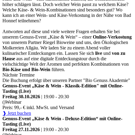
höher schlägen lässt. Doch welcher Wein passt zu welchem Käse?
Welche Käse- & Wein-Kombinationen sind besonders gut? Wo
kann ich an einer Wein- und Käse-Verkostung in der Nähe von Bad
Honnef teilnehmen?
Antworten auf diese und viele weitere Fragen erhalten Sie bei
unserem Genuss-Event „Käse & Wein“ – einer
Online-Verkostung
von unserem Partner Riegel Bioweine und uns, den Ökologischen
Molkereien Allgäu. Wir laden Sie zu einem Abend voller
kulinarischer Entdeckungen ein. Lassen Sie sich
live
und
von zu
Hause
aus auf eine digitale Entdeckungstour durch die
vielschichtige Welt der Aromen und perfekten Kombinationen von
Bio-Käse und Bio-Wein
führen.
Nächste Termine
Die Buchung erfolgt über unseren Partner "Bio Genuss Akademie"
Genuss-Event „Käse & Wein - Klassik-Edition" mit Online-
Tasting (Live)
Freitag 30.10.2026
| 19:00 - 20:30
()
Webinar
Preis: 99,- € inkl. MwSt. und Versand
❱ Jetzt buchen
Genuss-Event „Käse & Wein - Deluxe-Edition“ mit Online-
Tasting (Live)
Freitag 27.11.2026
| 19:00 - 20:30
()
Webinar