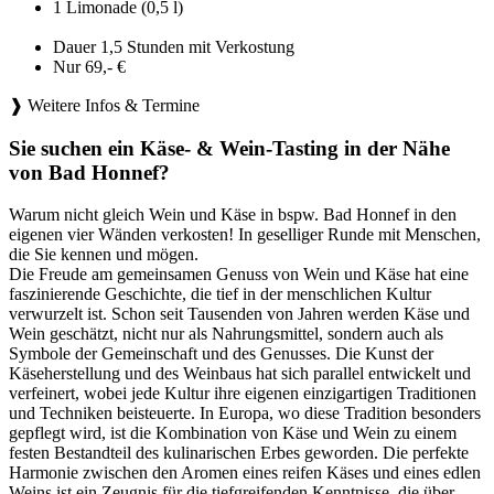
1 Limonade (0,5 l)
Dauer 1,5 Stunden mit Verkostung
Nur 69,- €
❱ Weitere Infos & Termine
Sie suchen ein Käse- & Wein-Tasting in der Nähe
von Bad Honnef?
Warum nicht gleich Wein und Käse in bspw. Bad Honnef in den
eigenen vier Wänden verkosten! In geselliger Runde mit Menschen,
die Sie kennen und mögen.
Die Freude am gemeinsamen Genuss von Wein und Käse hat eine
faszinierende Geschichte, die tief in der menschlichen Kultur
verwurzelt ist. Schon seit Tausenden von Jahren werden Käse und
Wein geschätzt, nicht nur als Nahrungsmittel, sondern auch als
Symbole der Gemeinschaft und des Genusses. Die Kunst der
Käseherstellung und des Weinbaus hat sich parallel entwickelt und
verfeinert, wobei jede Kultur ihre eigenen einzigartigen Traditionen
und Techniken beisteuerte. In Europa, wo diese Tradition besonders
gepflegt wird, ist die Kombination von Käse und Wein zu einem
festen Bestandteil des kulinarischen Erbes geworden. Die perfekte
Harmonie zwischen den Aromen eines reifen Käses und eines edlen
Weins ist ein Zeugnis für die tiefgreifenden Kenntnisse, die über