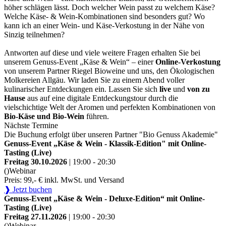
höher schlägen lässt. Doch welcher Wein passt zu welchem Käse?
Welche Käse- & Wein-Kombinationen sind besonders gut? Wo
kann ich an einer Wein- und Käse-Verkostung in der Nähe von
Sinzig teilnehmen?
Antworten auf diese und viele weitere Fragen erhalten Sie bei
unserem Genuss-Event „Käse & Wein“ – einer
Online-Verkostung
von unserem Partner Riegel Bioweine und uns, den Ökologischen
Molkereien Allgäu. Wir laden Sie zu einem Abend voller
kulinarischer Entdeckungen ein. Lassen Sie sich
live
und
von zu
Hause
aus auf eine digitale Entdeckungstour durch die
vielschichtige Welt der Aromen und perfekten Kombinationen von
Bio-Käse und Bio-Wein
führen.
Nächste Termine
Die Buchung erfolgt über unseren Partner "Bio Genuss Akademie"
Genuss-Event „Käse & Wein - Klassik-Edition" mit Online-
Tasting (Live)
Freitag 30.10.2026
| 19:00 - 20:30
()
Webinar
Preis: 99,- € inkl. MwSt. und Versand
❱ Jetzt buchen
Genuss-Event „Käse & Wein - Deluxe-Edition“ mit Online-
Tasting (Live)
Freitag 27.11.2026
| 19:00 - 20:30
()
Webinar