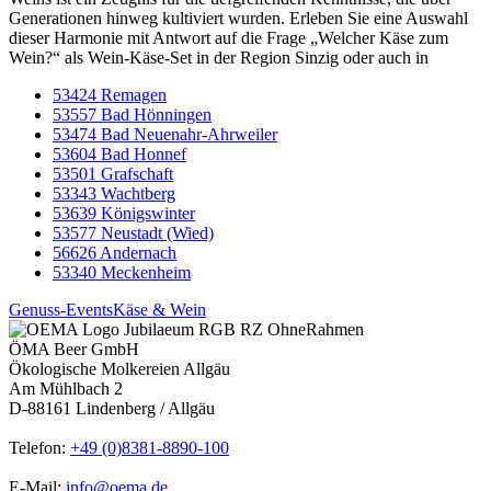
Generationen hinweg kultiviert wurden. Erleben Sie eine Auswahl
dieser Harmonie mit Antwort auf die Frage „Welcher Käse zum
Wein?“ als Wein-Käse-Set in der Region Sinzig oder auch in
53424 Remagen
53557 Bad Hönningen
53474 Bad Neuenahr-Ahrweiler
53604 Bad Honnef
53501 Grafschaft
53343 Wachtberg
53639 Königswinter
53577 Neustadt (Wied)
56626 Andernach
53340 Meckenheim
Genuss-Events
Käse & Wein
ÖMA Beer GmbH
Ökologische Molkereien Allgäu
Am Mühlbach 2
D-88161 Lindenberg / Allgäu
Telefon:
+49 (0)8381-8890-100
E-Mail:
info@oema.de