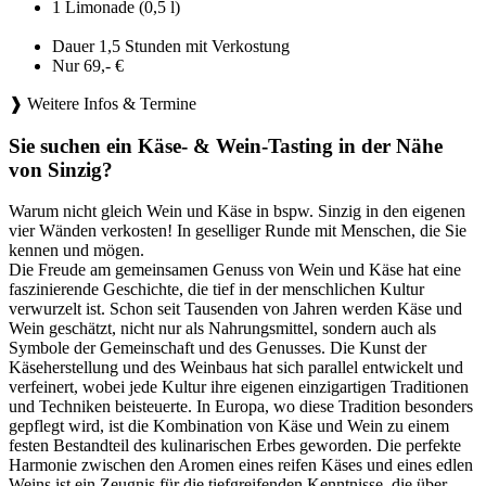
1 Limonade (0,5 l)
Dauer 1,5 Stunden mit Verkostung
Nur 69,- €
❱ Weitere Infos & Termine
Sie suchen ein Käse- & Wein-Tasting in der Nähe
von Sinzig?
Warum nicht gleich Wein und Käse in bspw. Sinzig in den eigenen
vier Wänden verkosten! In geselliger Runde mit Menschen, die Sie
kennen und mögen.
Die Freude am gemeinsamen Genuss von Wein und Käse hat eine
faszinierende Geschichte, die tief in der menschlichen Kultur
verwurzelt ist. Schon seit Tausenden von Jahren werden Käse und
Wein geschätzt, nicht nur als Nahrungsmittel, sondern auch als
Symbole der Gemeinschaft und des Genusses. Die Kunst der
Käseherstellung und des Weinbaus hat sich parallel entwickelt und
verfeinert, wobei jede Kultur ihre eigenen einzigartigen Traditionen
und Techniken beisteuerte. In Europa, wo diese Tradition besonders
gepflegt wird, ist die Kombination von Käse und Wein zu einem
festen Bestandteil des kulinarischen Erbes geworden. Die perfekte
Harmonie zwischen den Aromen eines reifen Käses und eines edlen
Weins ist ein Zeugnis für die tiefgreifenden Kenntnisse, die über