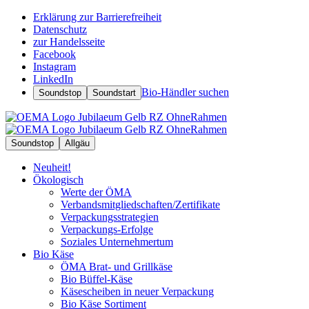
Erklärung zur Barrierefreiheit
Datenschutz
zur Handelsseite
Facebook
Instagram
LinkedIn
Bio-Händler suchen
Soundstop
Soundstart
Soundstop
Allgäu
Neuheit!
Ökologisch
Werte der ÖMA
Verbandsmitgliedschaften/Zertifikate
Verpackungsstrategien
Verpackungs-Erfolge
Soziales Unternehmertum
Bio Käse
ÖMA Brat- und Grillkäse
Bio Büffel-Käse
Käsescheiben in neuer Verpackung
Bio Käse Sortiment