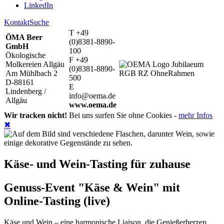
LinkedIn
Kontakt
Suche
T +49
ÖMA Beer
(0)8381-8890-
GmbH
100
Ökologische
F +49
Molkereien Allgäu
(0)8381-8890-
Am Mühlbach 2
500
D-88161
E
Lindenberg /
info@oema.de
Allgäu
www.oema.de
Wir tracken nicht!
Bei uns surfen Sie ohne Cookies -
mehr Infos
✖
Käse- und Wein-Tasting für zuhause
Genuss-Event "Käse & Wein" mit
Online-Tasting (live)
Käse und Wein – eine harmonische Liaison, die Genießerherzen