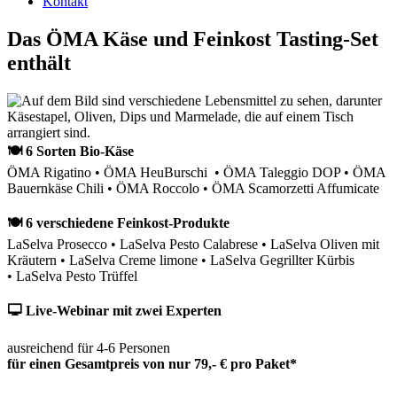
Kontakt
Das ÖMA Käse und Feinkost Tasting-Set
enthält
🍽 6 Sorten Bio-Käse
ÖMA Rigatino • ÖMA HeuBurschi • ÖMA Taleggio DOP • ÖMA
Bauernkäse Chili • ÖMA Roccolo • ÖMA Scamorzetti Affumicate
🍽 6 verschiedene Feinkost-Produkte
LaSelva Prosecco • LaSelva Pesto Calabrese • LaSelva Oliven mit
Kräutern • LaSelva Creme limone • LaSelva Gegrillter Kürbis
• LaSelva Pesto Trüffel
🖵 Live-Webinar mit zwei Experten
ausreichend für 4-6 Personen
für einen Gesamtpreis von nur 79,- € pro Paket*