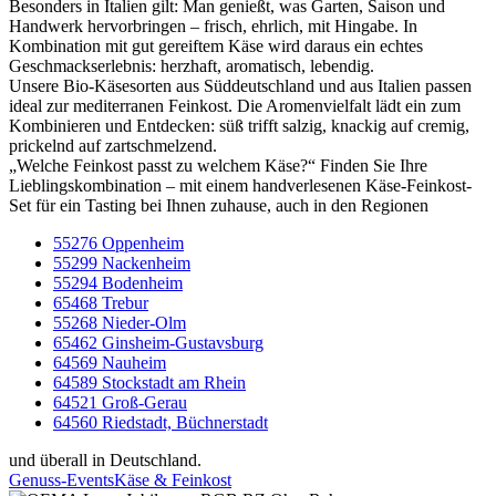
Besonders in Italien gilt: Man genießt, was Garten, Saison und
Handwerk hervorbringen – frisch, ehrlich, mit Hingabe. In
Kombination mit gut gereiftem Käse wird daraus ein echtes
Geschmackserlebnis: herzhaft, aromatisch, lebendig.
Unsere Bio-Käsesorten aus Süddeutschland und aus Italien passen
ideal zur mediterranen Feinkost. Die Aromenvielfalt lädt ein zum
Kombinieren und Entdecken: süß trifft salzig, knackig auf cremig,
prickelnd auf zartschmelzend.
„Welche Feinkost passt zu welchem Käse?“ Finden Sie Ihre
Lieblingskombination – mit einem handverlesenen Käse-Feinkost-
Set für ein Tasting bei Ihnen zuhause, auch in den Regionen
55276 Oppenheim
55299 Nackenheim
55294 Bodenheim
65468 Trebur
55268 Nieder-Olm
65462 Ginsheim-Gustavsburg
64569 Nauheim
64589 Stockstadt am Rhein
64521 Groß-Gerau
64560 Riedstadt, Büchnerstadt
und überall in Deutschland.
Genuss-Events
Käse & Feinkost