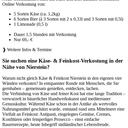
Online Verkostung von:
5 Sorten Käse (ca. 1,2kg)
6 Sorten Bier (à 3 Sorten mit 2 x 0,33l und 3 Sorten mit 0,5l)
1 Limonade (0,5 l)
Dauer 1,5 Stunden mit Verkostung
Nur 69,- €
❱ Weitere Infos & Termine
Sie suchen eine Käse- & Feinkost-Verkostung in der
Nähe von Nierstein?
Warum nicht gleich Käse & Feinkost Nierstein in den eigenen vier
Wänden verkosten? In entspannter Runde mit Menschen, die Sie
gernhaben – gemeinsam genießen, entdecken, lachen.
Die Verbindung von Käse und feiner Kost hat eine lange Tradition –
verwurzelt in bäuerlicher Handwerkskunst und mediterraner
Genusskultur. Während Käse schon in der Antike als wertvolles
Nahrungsmittel geschätzt wurde, entstand rund ums Mittelmeer eine
Vielfalt an Feinkost: Antipasti, eingelegtes Gemüse, Cremes,
Konfitüren oder feinperliger Prosecco – einst einfache
Bauernrezepte, heute Inbegriff südländischer Lebensfreude.