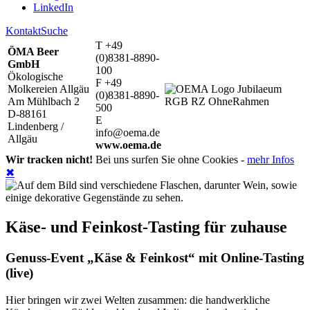
LinkedIn
Kontakt
Suche
T +49
ÖMA Beer
(0)8381-8890-
GmbH
100
Ökologische
F +49
Molkereien Allgäu
(0)8381-8890-
Am Mühlbach 2
500
D-88161
E
Lindenberg /
info@oema.de
Allgäu
www.oema.de
Wir tracken nicht!
Bei uns surfen Sie ohne Cookies -
mehr Infos
✖
Käse- und Feinkost-Tasting für zuhause
Genuss-Event „Käse & Feinkost“ mit Online-Tasting
(live)
Hier bringen wir zwei Welten zusammen: die handwerkliche