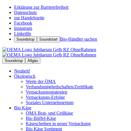
Erklärung zur Barrierefreiheit
Datenschutz
zur Handelsseite
Facebook
Instagram
LinkedIn
Bio-Händler suchen
Soundstop
Soundstart
Soundstop
Allgäu
Neuheit!
Ökologisch
Werte der ÖMA
Verbandsmitgliedschaften/Zertifikate
Verpackungsstrategien
Verpackungs-Erfolge
Soziales Unternehmertum
Bio Käse
ÖMA Brat- und Grillkäse
Bio Büffel-Käse
Käsescheiben in neuer Verpackung
Bio Käse Sortiment