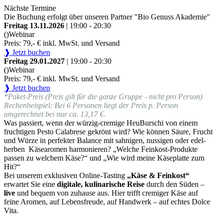
Nächste Termine
Die Buchung erfolgt über unseren Partner "Bio Genuss Akademie"
Freitag 13.11.2026
| 19:00 - 20:30
()
Webinar
Preis: 79,- € inkl. MwSt. und Versand
❱ Jetzt buchen
Freitag 29.01.2027
| 19:00 - 20:30
()
Webinar
Preis: 79,- € inkl. MwSt. und Versand
❱ Jetzt buchen
*Paket-Preis (Preis gilt für die ganze Gruppe - nicht pro Person)
Rechenbeispiel: Bei 6 Personen liegt der Preis p. Person
umgerechnet bei nur ca. 13,17 €.
Was passiert, wenn der würzig-cremige HeuBurschi von einem
fruchtigen Pesto Calabrese gekrönt wird? Wie können Säure, Frucht
und Würze in perfekter Balance mit sahnigen, nussigen oder edel-
herben Käsearomen harmonieren? „Welche Feinkost-Produkte
passen zu welchem Käse?“ und „Wie wird meine Käseplatte zum
Hit?“
Bei unserem exklusiven Online-Tasting
„Käse & Feinkost“
erwartet Sie eine
digitale, kulinarische Reise
durch den Süden –
live
und bequem von zuhause aus. Hier trifft cremiger Käse auf
feine Aromen, auf Lebensfreude, auf Handwerk – auf echtes Dolce
Vita.