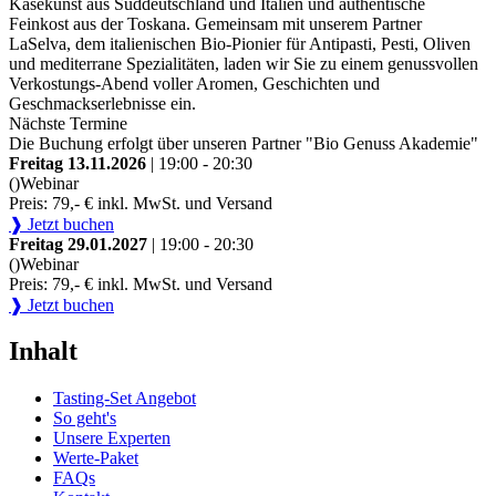
Käsekunst aus Süddeutschland und Italien und authentische
Feinkost aus der Toskana. Gemeinsam mit unserem Partner
LaSelva, dem italienischen Bio-Pionier für Antipasti, Pesti, Oliven
und mediterrane Spezialitäten, laden wir Sie zu einem genussvollen
Verkostungs-Abend voller Aromen, Geschichten und
Geschmackserlebnisse ein.
Nächste Termine
Die Buchung erfolgt über unseren Partner "Bio Genuss Akademie"
Freitag 13.11.2026
| 19:00 - 20:30
()
Webinar
Preis: 79,- € inkl. MwSt. und Versand
❱ Jetzt buchen
Freitag 29.01.2027
| 19:00 - 20:30
()
Webinar
Preis: 79,- € inkl. MwSt. und Versand
❱ Jetzt buchen
Inhalt
Tasting-Set Angebot
So geht's
Unsere Experten
Werte-Paket
FAQs