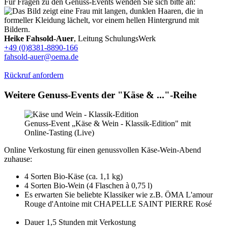
Für Fragen zu den Genuss-Events wenden Sie sich bitte an:
Heike Fahsold-Auer
, Leitung SchulungsWerk
+49 (0)8381-8890-166
fahsold-auer@oema.de
Rückruf anfordern
Weitere Genuss-Events der "Käse & ..."-Reihe
Genuss-Event „Käse & Wein - Klassik-Edition" mit
Online-Tasting (Live)
Online Verkostung für einen genussvollen Käse-Wein-Abend
zuhause:
4 Sorten Bio-Käse (ca. 1,1 kg)
4 Sorten Bio-Wein (4 Flaschen à 0,75 l)
Es erwarten Sie beliebte Klassiker wie z.B. ÖMA L'amour
Rouge d'Antoine mit CHAPELLE SAINT PIERRE Rosé
Dauer 1,5 Stunden mit Verkostung