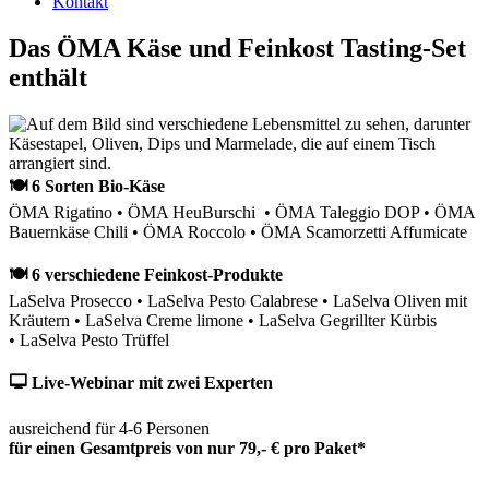
Kontakt
Das ÖMA Käse und Feinkost Tasting-Set
enthält
🍽 6 Sorten Bio-Käse
ÖMA Rigatino • ÖMA HeuBurschi • ÖMA Taleggio DOP • ÖMA
Bauernkäse Chili • ÖMA Roccolo • ÖMA Scamorzetti Affumicate
🍽 6 verschiedene Feinkost-Produkte
LaSelva Prosecco • LaSelva Pesto Calabrese • LaSelva Oliven mit
Kräutern • LaSelva Creme limone • LaSelva Gegrillter Kürbis
• LaSelva Pesto Trüffel
🖵 Live-Webinar mit zwei Experten
ausreichend für 4-6 Personen
für einen Gesamtpreis von nur 79,- € pro Paket*