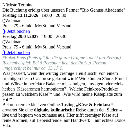
Nächste Termine
Die Buchung erfolgt über unseren Partner "Bio Genuss Akademie"
Freitag 13.11.2026
| 19:00 - 20:30
()
Webinar
Preis: 79,- € inkl. MwSt. und Versand
❱ Jetzt buchen
Freitag 29.01.2027
| 19:00 - 20:30
()
Webinar
Preis: 79,- € inkl. MwSt. und Versand
❱ Jetzt buchen
*Paket-Preis (Preis gilt für die ganze Gruppe - nicht pro Person)
Rechenbeispiel: Bei 6 Personen liegt der Preis p. Person
umgerechnet bei nur ca. 13,17 €.
Was passiert, wenn der würzig-cremige HeuBurschi von einem
fruchtigen Pesto Calabrese gekrönt wird? Wie können Säure, Frucht
und Würze in perfekter Balance mit sahnigen, nussigen oder edel-
herben Käsearomen harmonieren? „Welche Feinkost-Produkte
passen zu welchem Käse?“ und „Wie wird meine Käseplatte zum
Hit?“
Bei unserem exklusiven Online-Tasting
„Käse & Feinkost“
erwartet Sie eine
digitale, kulinarische Reise
durch den Süden –
live
und bequem von zuhause aus. Hier trifft cremiger Käse auf
feine Aromen, auf Lebensfreude, auf Handwerk – auf echtes Dolce
Vita.