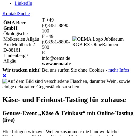
LinkedIn
Kontakt
Suche
T +49
ÖMA Beer
(0)8381-8890-
GmbH
100
Ökologische
F +49
Molkereien Allgäu
(0)8381-8890-
Am Mühlbach 2
500
D-88161
E
Lindenberg /
info@oema.de
Allgäu
www.oema.de
Wir tracken nicht!
Bei uns surfen Sie ohne Cookies -
mehr Infos
✖
Käse- und Feinkost-Tasting für zuhause
Genuss-Event „Käse & Feinkost“ mit Online-Tasting
(live)
Hier bringen wir zwei Welten zusammen: die handwerkliche