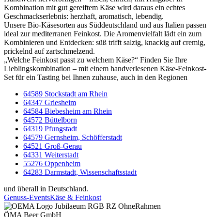
Kombination mit gut gereiftem Käse wird daraus ein echtes
Geschmackserlebnis: herzhaft, aromatisch, lebendig.
Unsere Bio-Käsesorten aus Süddeutschland und aus Italien passen
ideal zur mediterranen Feinkost. Die Aromenvielfalt lädt ein zum
Kombinieren und Entdecken: süß trifft salzig, knackig auf cremig,
prickelnd auf zartschmelzend.
„Welche Feinkost passt zu welchem Käse?“ Finden Sie Ihre
Lieblingskombination – mit einem handverlesenen Käse-Feinkost-
Set für ein Tasting bei Ihnen zuhause, auch in den Regionen
64589 Stockstadt am Rhein
64347 Griesheim
64584 Biebesheim am Rhein
64572 Büttelborn
64319 Pfungstadt
64579 Gernsheim, Schöfferstadt
64521 Groß-Gerau
64331 Weiterstadt
55276 Oppenheim
64283 Darmstadt, Wissenschaftsstadt
und überall in Deutschland.
Genuss-Events
Käse & Feinkost
ÖMA Beer GmbH