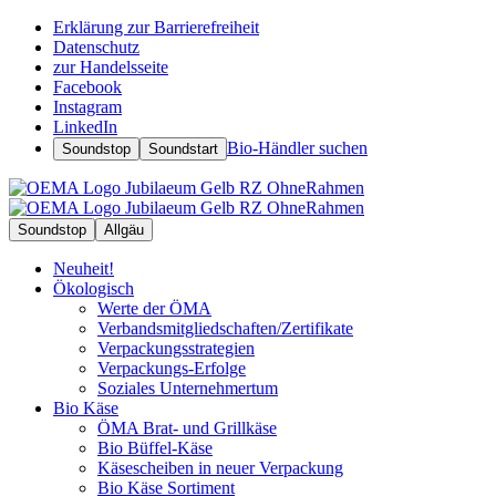
Erklärung zur Barrierefreiheit
Datenschutz
zur Handelsseite
Facebook
Instagram
LinkedIn
Bio-Händler suchen
Soundstop
Soundstart
Soundstop
Allgäu
Neuheit!
Ökologisch
Werte der ÖMA
Verbandsmitgliedschaften/Zertifikate
Verpackungsstrategien
Verpackungs-Erfolge
Soziales Unternehmertum
Bio Käse
ÖMA Brat- und Grillkäse
Bio Büffel-Käse
Käsescheiben in neuer Verpackung
Bio Käse Sortiment