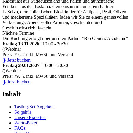
Käsekunst aus Süddeutschland und Italien und authentische
Feinkost aus der Toskana. Gemeinsam mit unserem Partner
LaSelva, dem italienischen Bio-Pionier für Antipasti, Pesti, Oliven
und mediterrane Spezialitäten, laden wir Sie zu einem genussvollen
Verkostungs-Abend voller Aromen, Geschichten und
Geschmackserlebnisse ein.
Nächste Termine
Die Buchung erfolgt über unseren Partner "Bio Genuss Akademie"
Freitag 13.11.2026
| 19:00 - 20:30
()
Webinar
Preis: 79,- € inkl. MwSt. und Versand
❱ Jetzt buchen
Freitag 29.01.2027
| 19:00 - 20:30
()
Webinar
Preis: 79,- € inkl. MwSt. und Versand
❱ Jetzt buchen
Inhalt
Tasting-Set Angebot
So geht's
Unsere Experten
Werte-Paket
FAQs