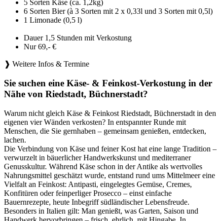
5 Sorten Käse (ca. 1,2kg)
6 Sorten Bier (à 3 Sorten mit 2 x 0,33l und 3 Sorten mit 0,5l)
1 Limonade (0,5 l)
Dauer 1,5 Stunden mit Verkostung
Nur 69,- €
❱ Weitere Infos & Termine
Sie suchen eine Käse- & Feinkost-Verkostung in der
Nähe von Riedstadt, Büchnerstadt?
Warum nicht gleich Käse & Feinkost Riedstadt, Büchnerstadt in den
eigenen vier Wänden verkosten? In entspannter Runde mit
Menschen, die Sie gernhaben – gemeinsam genießen, entdecken,
lachen.
Die Verbindung von Käse und feiner Kost hat eine lange Tradition –
verwurzelt in bäuerlicher Handwerkskunst und mediterraner
Genusskultur. Während Käse schon in der Antike als wertvolles
Nahrungsmittel geschätzt wurde, entstand rund ums Mittelmeer eine
Vielfalt an Feinkost: Antipasti, eingelegtes Gemüse, Cremes,
Konfitüren oder feinperliger Prosecco – einst einfache
Bauernrezepte, heute Inbegriff südländischer Lebensfreude.
Besonders in Italien gilt: Man genießt, was Garten, Saison und
Handwerk hervorbringen – frisch, ehrlich, mit Hingabe. In