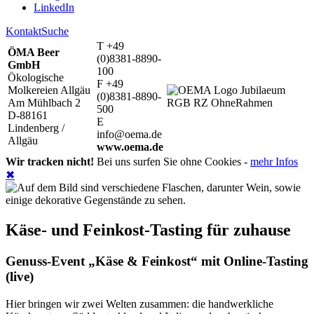
LinkedIn
Kontakt
Suche
T +49
ÖMA Beer
(0)8381-8890-
GmbH
100
Ökologische
F +49
Molkereien Allgäu
(0)8381-8890-
Am Mühlbach 2
500
D-88161
E
Lindenberg /
info@oema.de
Allgäu
www.oema.de
Wir tracken nicht!
Bei uns surfen Sie ohne Cookies -
mehr Infos
✖
Käse- und Feinkost-Tasting für zuhause
Genuss-Event „Käse & Feinkost“ mit Online-Tasting
(live)
Hier bringen wir zwei Welten zusammen: die handwerkliche