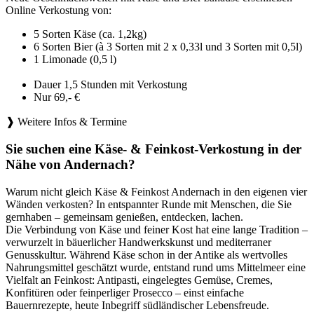
Online Verkostung von:
5 Sorten Käse (ca. 1,2kg)
6 Sorten Bier (à 3 Sorten mit 2 x 0,33l und 3 Sorten mit 0,5l)
1 Limonade (0,5 l)
Dauer 1,5 Stunden mit Verkostung
Nur 69,- €
❱ Weitere Infos & Termine
Sie suchen eine Käse- & Feinkost-Verkostung in der
Nähe von Andernach?
Warum nicht gleich Käse & Feinkost Andernach in den eigenen vier
Wänden verkosten? In entspannter Runde mit Menschen, die Sie
gernhaben – gemeinsam genießen, entdecken, lachen.
Die Verbindung von Käse und feiner Kost hat eine lange Tradition –
verwurzelt in bäuerlicher Handwerkskunst und mediterraner
Genusskultur. Während Käse schon in der Antike als wertvolles
Nahrungsmittel geschätzt wurde, entstand rund ums Mittelmeer eine
Vielfalt an Feinkost: Antipasti, eingelegtes Gemüse, Cremes,
Konfitüren oder feinperliger Prosecco – einst einfache
Bauernrezepte, heute Inbegriff südländischer Lebensfreude.