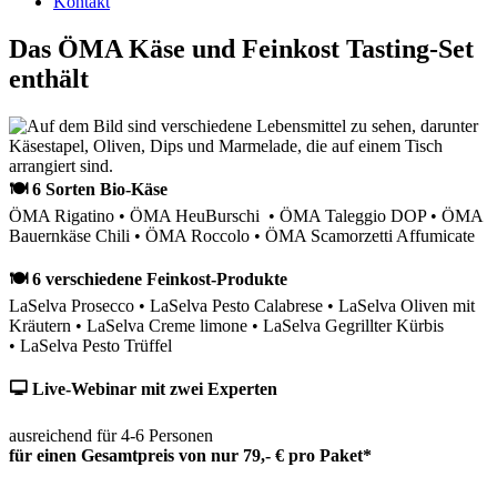
Kontakt
Das ÖMA Käse und Feinkost Tasting-Set
enthält
🍽 6 Sorten Bio-Käse
ÖMA Rigatino • ÖMA HeuBurschi • ÖMA Taleggio DOP • ÖMA
Bauernkäse Chili • ÖMA Roccolo • ÖMA Scamorzetti Affumicate
🍽 6 verschiedene Feinkost-Produkte
LaSelva Prosecco • LaSelva Pesto Calabrese • LaSelva Oliven mit
Kräutern • LaSelva Creme limone • LaSelva Gegrillter Kürbis
• LaSelva Pesto Trüffel
🖵 Live-Webinar mit zwei Experten
ausreichend für 4-6 Personen
für einen Gesamtpreis von nur 79,- € pro Paket*