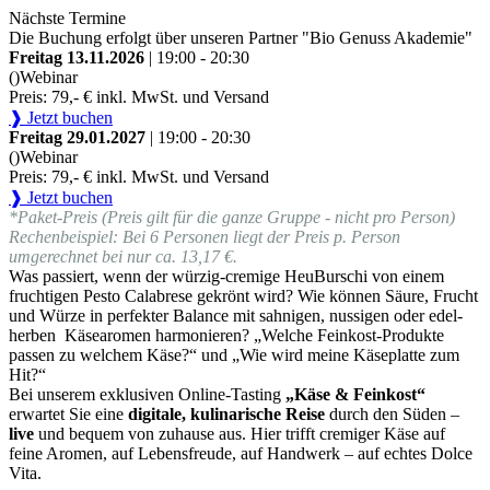
Nächste Termine
Die Buchung erfolgt über unseren Partner "Bio Genuss Akademie"
Freitag 13.11.2026
| 19:00 - 20:30
()
Webinar
Preis: 79,- € inkl. MwSt. und Versand
❱ Jetzt buchen
Freitag 29.01.2027
| 19:00 - 20:30
()
Webinar
Preis: 79,- € inkl. MwSt. und Versand
❱ Jetzt buchen
*Paket-Preis (Preis gilt für die ganze Gruppe - nicht pro Person)
Rechenbeispiel: Bei 6 Personen liegt der Preis p. Person
umgerechnet bei nur ca. 13,17 €.
Was passiert, wenn der würzig-cremige HeuBurschi von einem
fruchtigen Pesto Calabrese gekrönt wird? Wie können Säure, Frucht
und Würze in perfekter Balance mit sahnigen, nussigen oder edel-
herben Käsearomen harmonieren? „Welche Feinkost-Produkte
passen zu welchem Käse?“ und „Wie wird meine Käseplatte zum
Hit?“
Bei unserem exklusiven Online-Tasting
„Käse & Feinkost“
erwartet Sie eine
digitale, kulinarische Reise
durch den Süden –
live
und bequem von zuhause aus. Hier trifft cremiger Käse auf
feine Aromen, auf Lebensfreude, auf Handwerk – auf echtes Dolce
Vita.