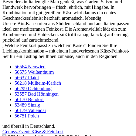
Besonders in Italien gilt: Man genießt, was Garten, Saison und
Handwerk hervorbringen – frisch, ehrlich, mit Hingabe. In
Kombination mit gut gereiftem Käse wird daraus ein echtes
Geschmackserlebnis: herzhaft, aromatisch, lebendig.
Unsere Bio-Käsesorten aus Süddeutschland und aus Italien passen
ideal zur mediterranen Feinkost. Die Aromenvielfalt lädt ein zum
Kombinieren und Entdecken: süß trifft salzig, knackig auf cremig,
prickelnd auf zartschmelzend.
„Welche Feinkost passt zu welchem Käse?“ Finden Sie Ihre
Lieblingskombination – mit einem handverlesenen Käse-Feinkost-
Set für ein Tasting bei Ihnen zuhause, auch in den Regionen
56564 Neuwied
56575 Weißenthurm
56637 Plaidt
56218 Mülheim-Kärlich
56299 Ochtendung
53557 Bad Hönningen
56170 Bendorf
53489 Sinzig
56179 Vallendar
56751 Polch
und überall in Deutschland.
Genuss-Events
Käse & Feinkost