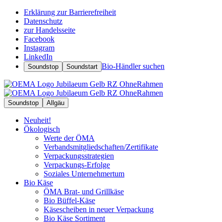
Erklärung zur Barrierefreiheit
Datenschutz
zur Handelsseite
Facebook
Instagram
LinkedIn
Bio-Händler suchen
Soundstop
Soundstart
Soundstop
Allgäu
Neuheit!
Ökologisch
Werte der ÖMA
Verbandsmitgliedschaften/Zertifikate
Verpackungsstrategien
Verpackungs-Erfolge
Soziales Unternehmertum
Bio Käse
ÖMA Brat- und Grillkäse
Bio Büffel-Käse
Käsescheiben in neuer Verpackung
Bio Käse Sortiment