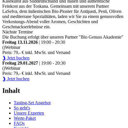
Käsekunst aus Süddeutschland und Italien und authentische
Feinkost aus der Toskana. Gemeinsam mit unserem Partner
LaSelva, dem italienischen Bio-Pionier für Antipasti, Pesti, Oliven
und mediterrane Spezialitäten, laden wir Sie zu einem genussvollen
Verkostungs-Abend voller Aromen, Geschichten und
Geschmackserlebnisse ein.
Nächste Termine
Die Buchung erfolgt über unseren Partner "Bio Genuss Akademie"
Freitag 13.11.2026
| 19:00 - 20:30
()
Webinar
Preis: 79,- € inkl. MwSt. und Versand
❱ Jetzt buchen
Freitag 29.01.2027
| 19:00 - 20:30
()
Webinar
Preis: 79,- € inkl. MwSt. und Versand
❱ Jetzt buchen
Inhalt
Tasting-Set Angebot
So geht's
Unsere Experten
Werte-Paket
FAQs