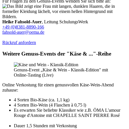
Für Fragen zu den Genuss-Events wenden Sie sich bitte an:
Heike Fahsold-Auer
, Leitung SchulungsWerk
+49 (0)8381-8890-166
fahsold-auer@oema.de
Rückruf anfordern
Weitere Genuss-Events der "Käse & ..."-Reihe
Genuss-Event „Käse & Wein - Klassik-Edition" mit
Online-Tasting (Live)
Online Verkostung für einen genussvollen Käse-Wein-Abend
zuhause:
4 Sorten Bio-Käse (ca. 1,1 kg)
4 Sorten Bio-Wein (4 Flaschen à 0,75 l)
Es erwarten Sie beliebte Klassiker wie z.B. ÖMA L'amour
Rouge d'Antoine mit CHAPELLE SAINT PIERRE Rosé
Dauer 1,5 Stunden mit Verkostung