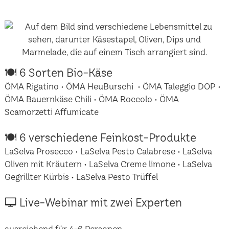
🍽 6 Sorten Bio-Käse
ÖMA Rigatino • ÖMA HeuBurschi • ÖMA Taleggio DOP •
ÖMA Bauernkäse Chili • ÖMA Roccolo • ÖMA
Scamorzetti Affumicate
🍽 6 verschiedene Feinkost-Produkte
LaSelva Prosecco • LaSelva Pesto Calabrese • LaSelva
Oliven mit Kräutern • LaSelva Creme limone • LaSelva
Gegrillter Kürbis • LaSelva Pesto Trüffel
🖵 Live-Webinar mit zwei Experten
ausreichend für 4-6 Personen