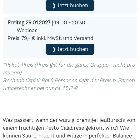
❱ Jetzt buchen
Freitag 29.01.2027
| 19:00 - 20:30
Webinar
Preis: 79,- € inkl. MwSt. und Versand
❱ Jetzt buchen
*Paket-Preis (Preis gilt für die ganze Gruppe - nicht pro
Person)
Rechenbeispiel: Bei 6 Personen liegt der Preis p. Person
umgerechnet bei nur ca. 13,17 €.
Was passiert, wenn der würzig-cremige HeuBurschi von
einem fruchtigen Pesto Calabrese gekrönt wird? Wie
können Säure, Frucht und Würze in perfekter Balance