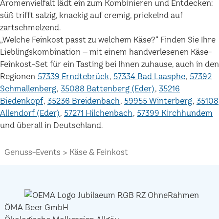
Aromenvielfalt lädt ein zum Kombinieren und Entdecken:
süß trifft salzig, knackig auf cremig, prickelnd auf
zartschmelzend.
„Welche Feinkost passt zu welchem Käse?“ Finden Sie Ihre
Lieblingskombination – mit einem handverlesenen Käse-
Feinkost-Set für ein Tasting bei Ihnen zuhause, auch in den
Regionen
57339 Erndtebrück
57334 Bad Laasphe
57392
Schmallenberg
35088 Battenberg (Eder)
35216
Biedenkopf
35236 Breidenbach
59955 Winterberg
35108
Allendorf (Eder)
57271 Hilchenbach
57399 Kirchhundem
und überall in Deutschland.
Genuss-Events
Käse & Feinkost
ÖMA Beer GmbH