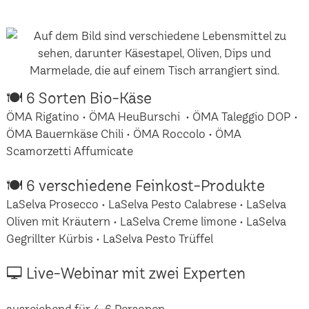
🍽 6 Sorten Bio-Käse
ÖMA Rigatino • ÖMA HeuBurschi • ÖMA Taleggio DOP •
ÖMA Bauernkäse Chili • ÖMA Roccolo • ÖMA
Scamorzetti Affumicate
🍽 6 verschiedene Feinkost-Produkte
LaSelva Prosecco • LaSelva Pesto Calabrese • LaSelva
Oliven mit Kräutern • LaSelva Creme limone • LaSelva
Gegrillter Kürbis • LaSelva Pesto Trüffel
🖵 Live-Webinar mit zwei Experten
ausreichend für 4-6 Personen