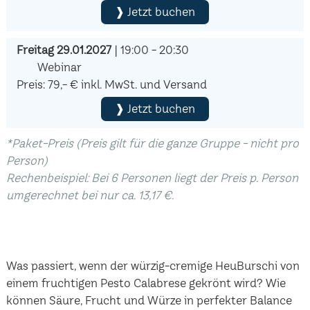
❱ Jetzt buchen
Freitag 29.01.2027
| 19:00 - 20:30
Webinar
Preis: 79,- € inkl. MwSt. und Versand
❱ Jetzt buchen
*Paket-Preis (Preis gilt für die ganze Gruppe - nicht pro
Person)
Rechenbeispiel: Bei 6 Personen liegt der Preis p. Person
umgerechnet bei nur ca. 13,17 €.
Was passiert, wenn der würzig-cremige HeuBurschi von
einem fruchtigen Pesto Calabrese gekrönt wird? Wie
können Säure, Frucht und Würze in perfekter Balance