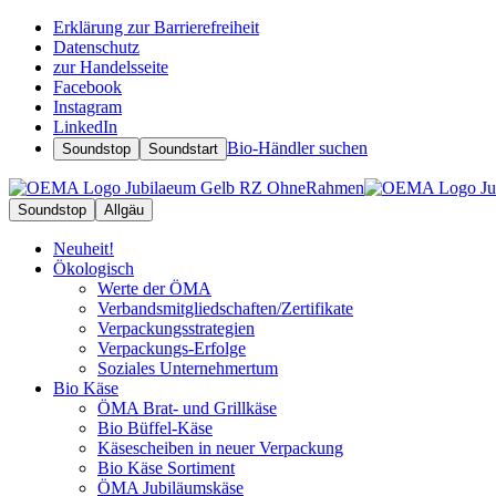
Erklärung zur Barrierefreiheit
Datenschutz
zur Handelsseite
Facebook
Instagram
LinkedIn
Bio-Händler suchen
Soundstop
Soundstart
Soundstop
Allgäu
Neuheit!
Ökologisch
Werte der ÖMA
Verbandsmitgliedschaften/Zertifikate
Verpackungsstrategien
Verpackungs-Erfolge
Soziales Unternehmertum
Bio Käse
ÖMA Brat- und Grillkäse
Bio Büffel-Käse
Käsescheiben in neuer Verpackung
Bio Käse Sortiment
ÖMA Jubiläumskäse