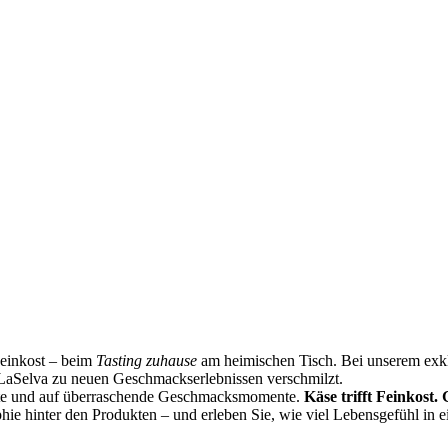
Feinkost – beim
Tasting zuhause
am heimischen Tisch. Bei unserem exklu
LaSelva zu neuen Geschmackserlebnissen verschmilzt.
ste und auf überraschende Geschmacksmomente.
Käse trifft Feinkost.
phie hinter den Produkten – und erleben Sie, wie viel Lebensgefühl in 