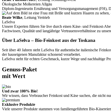
Ökologische Molkereien Allgäu
Diplom-Ingenieurin Ernährung und Versorgungsmanagement (FH), 
Beate Wilke
, Leitung Vertrieb
LaSelva
Unsere Experten führen Sie live durch einen Käse- und Feinkost-Aben
Fachwissen, Qualität und langjährige Vertrauensverhältnisse zu unse
Über LaSelva – Bio-Feinkost aus der Toskana
Seit über 40 Jahren steht LaSelva für authentische italienische Fe
der hauseigenen Manufaktur schonend verarbeitet.
LaSelva steht für echten Geschmack, kurze Wege und nachhaltige Prod
Genuss-Paket
mit Wert
Und zwar 100% Bio!
Wir wissen, dass Verbraucher Feinkost und Käse suchen, die nicht n
Exklusive Produkte
Viele unserer Produkte stammen von familiengeführten Bio-Käsereien