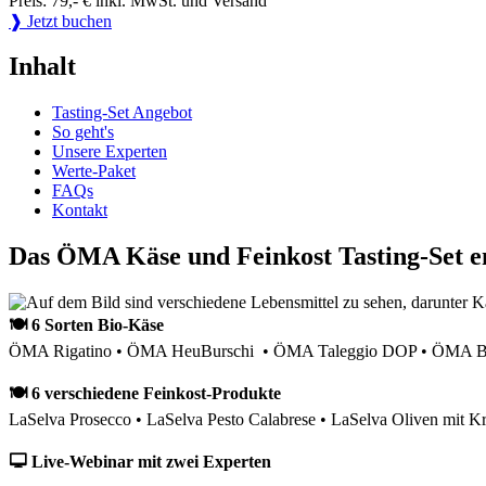
Preis: 79,- € inkl. MwSt. und Versand
❱ Jetzt buchen
Inhalt
Tasting-Set Angebot
So geht's
Unsere Experten
Werte-Paket
FAQs
Kontakt
Das ÖMA Käse und Feinkost Tasting-Set e
🍽 6 Sorten Bio-Käse
ÖMA Rigatino • ÖMA HeuBurschi • ÖMA Taleggio DOP • ÖMA Bau
🍽 6 verschiedene Feinkost-Produkte
LaSelva Prosecco • LaSelva Pesto Calabrese • LaSelva Oliven mit Kr
🖵 Live-Webinar mit zwei Experten