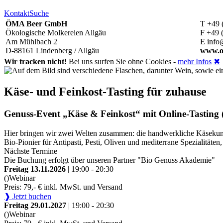
Kontakt
Suche
ÖMA Beer GmbH
T +49 
Ökologische Molkereien Allgäu
F +49 
Am Mühlbach 2
E info
D-88161 Lindenberg / Allgäu
www.o
Wir tracken nicht!
Bei uns surfen Sie ohne Cookies -
mehr Infos
✖
Käse- und Feinkost-Tasting für zuhause
Genuss-Event „Käse & Feinkost“ mit Online-Tasting (
Hier bringen wir zwei Welten zusammen: die handwerkliche Käsekunst
Bio-Pionier für Antipasti, Pesti, Oliven und mediterrane Spezialitä
Nächste Termine
Die Buchung erfolgt über unseren Partner "Bio Genuss Akademie"
Freitag 13.11.2026
| 19:00 - 20:30
()
Webinar
Preis: 79,- € inkl. MwSt. und Versand
❱ Jetzt buchen
Freitag 29.01.2027
| 19:00 - 20:30
()
Webinar