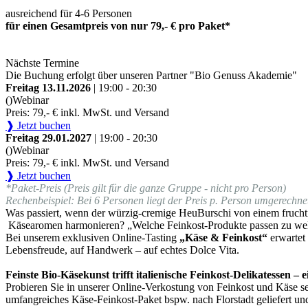
ausreichend für 4-6 Personen
für einen Gesamtpreis von nur 79,- € pro Paket*
Nächste Termine
Die Buchung erfolgt über unseren Partner "Bio Genuss Akademie"
Freitag 13.11.2026
| 19:00 - 20:30
()
Webinar
Preis: 79,- € inkl. MwSt. und Versand
❱ Jetzt buchen
Freitag 29.01.2027
| 19:00 - 20:30
()
Webinar
Preis: 79,- € inkl. MwSt. und Versand
❱ Jetzt buchen
*Paket-Preis (Preis gilt für die ganze Gruppe - nicht pro Person)
Rechenbeispiel: Bei 6 Personen liegt der Preis p. Person umgerechnet
Was passiert, wenn der würzig-cremige HeuBurschi von einem fruchti
Käsearomen harmonieren? „Welche Feinkost-Produkte passen zu we
Bei unserem exklusiven Online-Tasting
„Käse & Feinkost“
erwartet
Lebensfreude, auf Handwerk – auf echtes Dolce Vita.
Feinste Bio-Käsekunst trifft italienische Feinkost-Delikatessen –
Probieren Sie in unserer Online-Verkostung von Feinkost und Käse sel
umfangreiches Käse-Feinkost-Paket bspw. nach Florstadt geliefert un