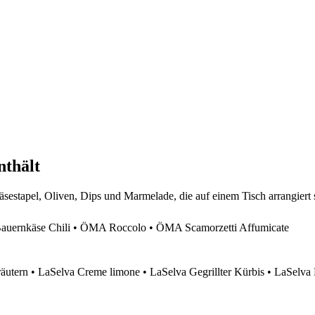
nthält
ernkäse Chili • ÖMA Roccolo • ÖMA Scamorzetti Affumicate
äutern • LaSelva Creme limone • LaSelva Gegrillter Kürbis • LaSelva 