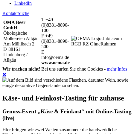
LinkedIn
Kontakt
Suche
T +49
ÖMA Beer
(0)8381-8890-
GmbH
100
Ökologische
F +49
Molkereien Allgäu
(0)8381-8890-
Am Mühlbach 2
500
D-88161
E
Lindenberg /
info@oema.de
Allgäu
www.oema.de
Wir tracken nicht!
Bei uns surfen Sie ohne Cookies -
mehr Infos
✖
Käse- und Feinkost-Tasting für zuhause
Genuss-Event „Käse & Feinkost“ mit Online-Tasting
(live)
Hier bringen wir zwei Welten zusammen: die handwerkliche