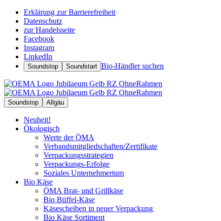
Erklärung zur Barrierefreiheit
Datenschutz
zur Handelsseite
Facebook
Instagram
LinkedIn
Bio-Händler suchen
Soundstop
Soundstart
Soundstop
Allgäu
Neuheit!
Ökologisch
Werte der ÖMA
Verbandsmitgliedschaften/Zertifikate
Verpackungsstrategien
Verpackungs-Erfolge
Soziales Unternehmertum
Bio Käse
ÖMA Brat- und Grillkäse
Bio Büffel-Käse
Käsescheiben in neuer Verpackung
Bio Käse Sortiment