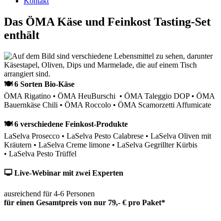
Kontakt
Das ÖMA Käse und Feinkost Tasting-Set
enthält
🍽 6 Sorten Bio-Käse
ÖMA Rigatino • ÖMA HeuBurschi • ÖMA Taleggio DOP • ÖMA
Bauernkäse Chili • ÖMA Roccolo • ÖMA Scamorzetti Affumicate
🍽 6 verschiedene Feinkost-Produkte
LaSelva Prosecco • LaSelva Pesto Calabrese • LaSelva Oliven mit
Kräutern • LaSelva Creme limone • LaSelva Gegrillter Kürbis
• LaSelva Pesto Trüffel
🖵 Live-Webinar mit zwei Experten
ausreichend für 4-6 Personen
für einen Gesamtpreis von nur 79,- € pro Paket*