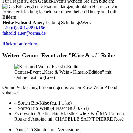
Für Fragen zu den Genuss-Events wenden Sie sich bitte an:
Heike Fahsold-Auer
, Leitung SchulungsWerk
+49 (0)8381-8890-166
fahsold-auer@oema.de
Rückruf anfordern
Weitere Genuss-Events der "Käse & ..."-Reihe
Genuss-Event „Käse & Wein - Klassik-Edition" mit
Online-Tasting (Live)
Online Verkostung für einen genussvollen Käse-Wein-Abend
zuhause:
4 Sorten Bio-Käse (ca. 1,1 kg)
4 Sorten Bio-Wein (4 Flaschen à 0,75 l)
Es erwarten Sie beliebte Klassiker wie z.B. ÖMA L'amour
Rouge d'Antoine mit CHAPELLE SAINT PIERRE Rosé
Dauer 1,5 Stunden mit Verkostung