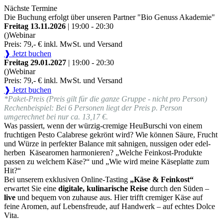
Nächste Termine
Die Buchung erfolgt über unseren Partner "Bio Genuss Akademie"
Freitag 13.11.2026
| 19:00 - 20:30
()
Webinar
Preis: 79,- € inkl. MwSt. und Versand
❱ Jetzt buchen
Freitag 29.01.2027
| 19:00 - 20:30
()
Webinar
Preis: 79,- € inkl. MwSt. und Versand
❱ Jetzt buchen
*Paket-Preis (Preis gilt für die ganze Gruppe - nicht pro Person)
Rechenbeispiel: Bei 6 Personen liegt der Preis p. Person
umgerechnet bei nur ca. 13,17 €.
Was passiert, wenn der würzig-cremige HeuBurschi von einem
fruchtigen Pesto Calabrese gekrönt wird? Wie können Säure, Frucht
und Würze in perfekter Balance mit sahnigen, nussigen oder edel-
herben Käsearomen harmonieren? „Welche Feinkost-Produkte
passen zu welchem Käse?“ und „Wie wird meine Käseplatte zum
Hit?“
Bei unserem exklusiven Online-Tasting
„Käse & Feinkost“
erwartet Sie eine
digitale, kulinarische Reise
durch den Süden –
live
und bequem von zuhause aus. Hier trifft cremiger Käse auf
feine Aromen, auf Lebensfreude, auf Handwerk – auf echtes Dolce
Vita.