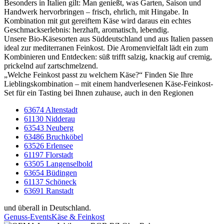
Besonders in Italien gilt: Man genießt, was Garten, Saison und
Handwerk hervorbringen – frisch, ehrlich, mit Hingabe. In
Kombination mit gut gereiftem Käse wird daraus ein echtes
Geschmackserlebnis: herzhaft, aromatisch, lebendig.
Unsere Bio-Käsesorten aus Süddeutschland und aus Italien passen
ideal zur mediterranen Feinkost. Die Aromenvielfalt lädt ein zum
Kombinieren und Entdecken: süß trifft salzig, knackig auf cremig,
prickelnd auf zartschmelzend.
„Welche Feinkost passt zu welchem Käse?“ Finden Sie Ihre
Lieblingskombination – mit einem handverlesenen Käse-Feinkost-
Set für ein Tasting bei Ihnen zuhause, auch in den Regionen
63674 Altenstadt
61130 Nidderau
63543 Neuberg
63486 Bruchköbel
63526 Erlensee
61197 Florstadt
63505 Langenselbold
63654 Büdingen
61137 Schöneck
63691 Ranstadt
und überall in Deutschland.
Genuss-Events
Käse & Feinkost