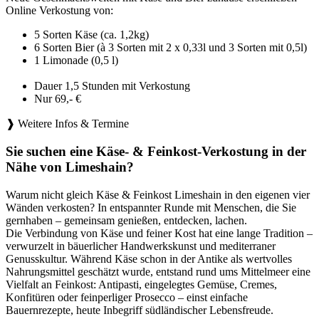
Online Verkostung von:
5 Sorten Käse (ca. 1,2kg)
6 Sorten Bier (à 3 Sorten mit 2 x 0,33l und 3 Sorten mit 0,5l)
1 Limonade (0,5 l)
Dauer 1,5 Stunden mit Verkostung
Nur 69,- €
❱ Weitere Infos & Termine
Sie suchen eine Käse- & Feinkost-Verkostung in der
Nähe von Limeshain?
Warum nicht gleich Käse & Feinkost Limeshain in den eigenen vier
Wänden verkosten? In entspannter Runde mit Menschen, die Sie
gernhaben – gemeinsam genießen, entdecken, lachen.
Die Verbindung von Käse und feiner Kost hat eine lange Tradition –
verwurzelt in bäuerlicher Handwerkskunst und mediterraner
Genusskultur. Während Käse schon in der Antike als wertvolles
Nahrungsmittel geschätzt wurde, entstand rund ums Mittelmeer eine
Vielfalt an Feinkost: Antipasti, eingelegtes Gemüse, Cremes,
Konfitüren oder feinperliger Prosecco – einst einfache
Bauernrezepte, heute Inbegriff südländischer Lebensfreude.