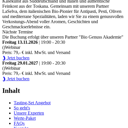
Käsekunst aus Süddeutschland und Italien und authentische
Feinkost aus der Toskana. Gemeinsam mit unserem Partner
LaSelva, dem italienischen Bio-Pionier für Antipasti, Pesti, Oliven
und mediterrane Spezialitäten, laden wir Sie zu einem genussvollen
Verkostungs-Abend voller Aromen, Geschichten und
Geschmackserlebnisse ein.
Nächste Termine
Die Buchung erfolgt über unseren Partner "Bio Genuss Akademie"
Freitag 13.11.2026
| 19:00 - 20:30
()
Webinar
Preis: 79,- € inkl. MwSt. und Versand
❱ Jetzt buchen
Freitag 29.01.2027
| 19:00 - 20:30
()
Webinar
Preis: 79,- € inkl. MwSt. und Versand
❱ Jetzt buchen
Inhalt
Tasting-Set Angebot
So geht's
Unsere Experten
Werte-Paket
FAQs