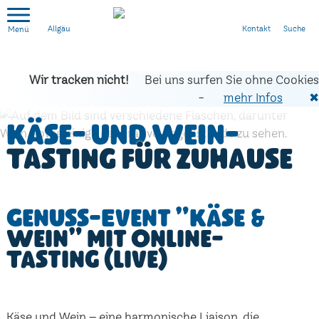
Kontakt
Suche
Allgäu
Wir tracken nicht!
Bei uns surfen Sie ohne Cookies
-
mehr Infos
✖
Käse- und Wein-
Tasting für zuhause
Genuss-Event "Käse &
Wein" mit Online-
Tasting (live)
Käse und Wein – eine harmonische Liaison, die