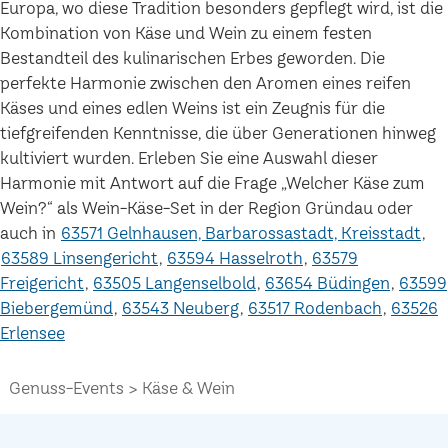
Europa, wo diese Tradition besonders gepflegt wird, ist die
Kombination von Käse und Wein zu einem festen
Bestandteil des kulinarischen Erbes geworden. Die
perfekte Harmonie zwischen den Aromen eines reifen
Käses und eines edlen Weins ist ein Zeugnis für die
tiefgreifenden Kenntnisse, die über Generationen hinweg
kultiviert wurden. Erleben Sie eine Auswahl dieser
Harmonie mit Antwort auf die Frage „Welcher Käse zum
Wein?“ als Wein-Käse-Set in der Region Gründau oder
auch in
63571 Gelnhausen, Barbarossastadt, Kreisstadt
63589 Linsengericht
63594 Hasselroth
63579
Freigericht
63505 Langenselbold
63654 Büdingen
63599
Biebergemünd
63543 Neuberg
63517 Rodenbach
63526
Erlensee
Genuss-Events
Käse & Wein