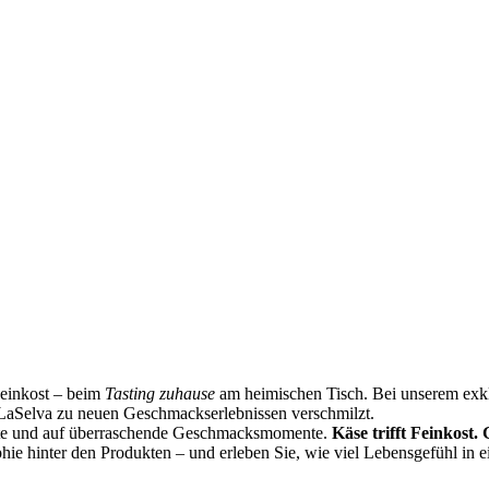
Feinkost – beim
Tasting zuhause
am heimischen Tisch. Bei unserem exklu
LaSelva zu neuen Geschmackserlebnissen verschmilzt.
ste und auf überraschende Geschmacksmomente.
Käse trifft Feinkost.
phie hinter den Produkten – und erleben Sie, wie viel Lebensgefühl in 