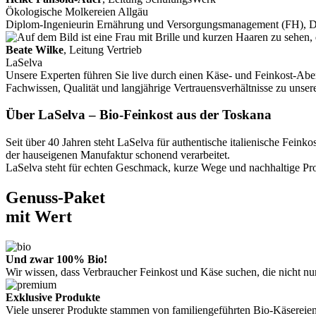
Ökologische Molkereien Allgäu
Diplom-Ingenieurin Ernährung und Versorgungsmanagement (FH), 
Beate Wilke
, Leitung Vertrieb
LaSelva
Unsere Experten führen Sie live durch einen Käse- und Feinkost-Aben
Fachwissen, Qualität und langjährige Vertrauensverhältnisse zu unse
Über LaSelva – Bio-Feinkost aus der Toskana
Seit über 40 Jahren steht LaSelva für authentische italienische Fe
der hauseigenen Manufaktur schonend verarbeitet.
LaSelva steht für echten Geschmack, kurze Wege und nachhaltige Prod
Genuss-Paket
mit Wert
Und zwar 100% Bio!
Wir wissen, dass Verbraucher Feinkost und Käse suchen, die nicht n
Exklusive Produkte
Viele unserer Produkte stammen von familiengeführten Bio-Käsereien