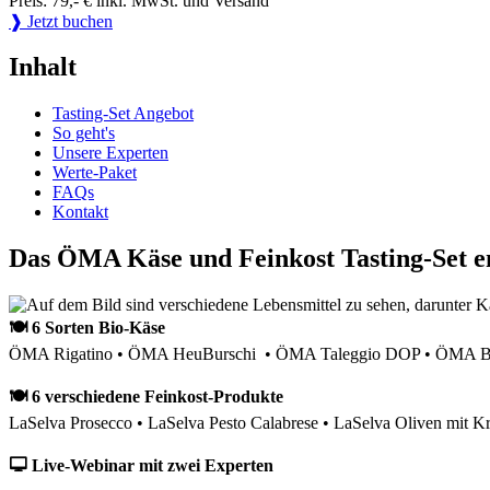
Preis: 79,- € inkl. MwSt. und Versand
❱ Jetzt buchen
Inhalt
Tasting-Set Angebot
So geht's
Unsere Experten
Werte-Paket
FAQs
Kontakt
Das ÖMA Käse und Feinkost Tasting-Set e
🍽 6 Sorten Bio-Käse
ÖMA Rigatino • ÖMA HeuBurschi • ÖMA Taleggio DOP • ÖMA Bau
🍽 6 verschiedene Feinkost-Produkte
LaSelva Prosecco • LaSelva Pesto Calabrese • LaSelva Oliven mit Kr
🖵 Live-Webinar mit zwei Experten