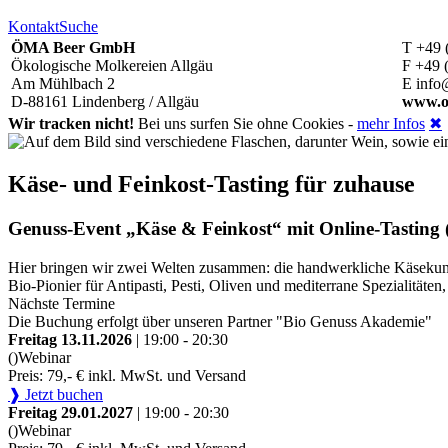
Kontakt
Suche
ÖMA Beer GmbH
T +49 
Ökologische Molkereien Allgäu
F +49 
Am Mühlbach 2
E info
D-88161 Lindenberg / Allgäu
www.o
Wir tracken nicht!
Bei uns surfen Sie ohne Cookies -
mehr Infos
✖
Käse- und Feinkost-Tasting für zuhause
Genuss-Event „Käse & Feinkost“ mit Online-Tasting (
Hier bringen wir zwei Welten zusammen: die handwerkliche Käsekunst
Bio-Pionier für Antipasti, Pesti, Oliven und mediterrane Spezialitä
Nächste Termine
Die Buchung erfolgt über unseren Partner "Bio Genuss Akademie"
Freitag 13.11.2026
| 19:00 - 20:30
()
Webinar
Preis: 79,- € inkl. MwSt. und Versand
❱ Jetzt buchen
Freitag 29.01.2027
| 19:00 - 20:30
()
Webinar