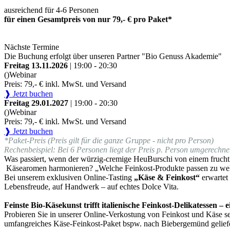
ausreichend für 4-6 Personen
für einen Gesamtpreis von nur 79,- € pro Paket*
Nächste Termine
Die Buchung erfolgt über unseren Partner "Bio Genuss Akademie"
Freitag 13.11.2026
| 19:00 - 20:30
()
Webinar
Preis: 79,- € inkl. MwSt. und Versand
❱ Jetzt buchen
Freitag 29.01.2027
| 19:00 - 20:30
()
Webinar
Preis: 79,- € inkl. MwSt. und Versand
❱ Jetzt buchen
*Paket-Preis (Preis gilt für die ganze Gruppe - nicht pro Person)
Rechenbeispiel: Bei 6 Personen liegt der Preis p. Person umgerechnet
Was passiert, wenn der würzig-cremige HeuBurschi von einem fruchti
Käsearomen harmonieren? „Welche Feinkost-Produkte passen zu we
Bei unserem exklusiven Online-Tasting
„Käse & Feinkost“
erwartet
Lebensfreude, auf Handwerk – auf echtes Dolce Vita.
Feinste Bio-Käsekunst trifft italienische Feinkost-Delikatessen –
Probieren Sie in unserer Online-Verkostung von Feinkost und Käse sel
umfangreiches Käse-Feinkost-Paket bspw. nach Biebergemünd geliefe