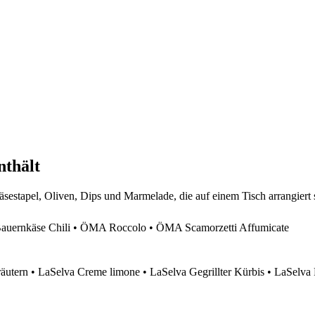
nthält
ernkäse Chili • ÖMA Roccolo • ÖMA Scamorzetti Affumicate
äutern • LaSelva Creme limone • LaSelva Gegrillter Kürbis • LaSelva 