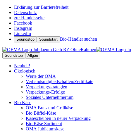
Erklärung zur Barrierefreiheit
Datenschutz
zur Handelsseite
Facebook
Instagram
LinkedIn
Bio-Händler suchen
Soundstop
Soundstart
Soundstop
Allgäu
Neuheit!
Ökologisch
Werte der ÖMA
Verbandsmitgliedschaften/Zertifikate
Verpackungsstrategien
Verpackungs-Erfolge
Soziales Unternehmertum
Bio Käse
ÖMA Brat- und Grillkäse
Bio Büffel-Käse
Käsescheiben in neuer Verpackung
Bio Käse Sortiment
ÖMA Jubiläumskäse