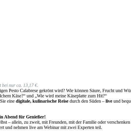
 bei nur ca. 13,17 €.
gen Pesto Calabrese gekrönt wird? Wie können Säure, Frucht und Würz
lchem Käse?“ und „Wie wird meine Käseplatte zum Hit?“
 Sie eine
digitale, kulinarische Reise
durch den Süden –
live
und beque
 ein Abend für Genießer!
bst – allein, zu zweit, mit Freunden, mit der Familie oder verschenken
rt und nehmen live am Webinar mit zwei Experten teil.