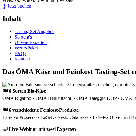
Preis: 79,- € inkl. MwSt. und Versand
❱ Jetzt buchen
Inhalt
Tasting-Set Angebot
So geht's
Unsere Experten
Werte-Paket
FAQs
Kontakt
Das ÖMA Käse und Feinkost Tasting-Set e
🍽 6 Sorten Bio-Käse
ÖMA Rigatino • ÖMA HeuBurschi • ÖMA Taleggio DOP • ÖMA Bau
🍽 6 verschiedene Feinkost-Produkte
LaSelva Prosecco • LaSelva Pesto Calabrese • LaSelva Oliven mit Kr
🖵 Live-Webinar mit zwei Experten