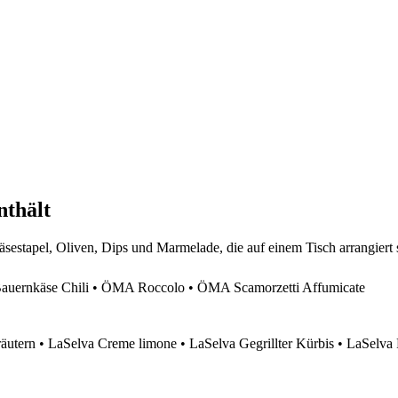
nthält
ernkäse Chili • ÖMA Roccolo • ÖMA Scamorzetti Affumicate
äutern • LaSelva Creme limone • LaSelva Gegrillter Kürbis • LaSelva 