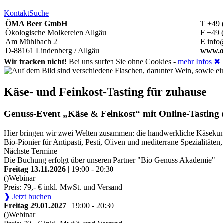
Kontakt
Suche
ÖMA Beer GmbH
T +49 
Ökologische Molkereien Allgäu
F +49 
Am Mühlbach 2
E info
D-88161 Lindenberg / Allgäu
www.o
Wir tracken nicht!
Bei uns surfen Sie ohne Cookies -
mehr Infos
✖
Käse- und Feinkost-Tasting für zuhause
Genuss-Event „Käse & Feinkost“ mit Online-Tasting (
Hier bringen wir zwei Welten zusammen: die handwerkliche Käsekunst
Bio-Pionier für Antipasti, Pesti, Oliven und mediterrane Spezialitä
Nächste Termine
Die Buchung erfolgt über unseren Partner "Bio Genuss Akademie"
Freitag 13.11.2026
| 19:00 - 20:30
()
Webinar
Preis: 79,- € inkl. MwSt. und Versand
❱ Jetzt buchen
Freitag 29.01.2027
| 19:00 - 20:30
()
Webinar