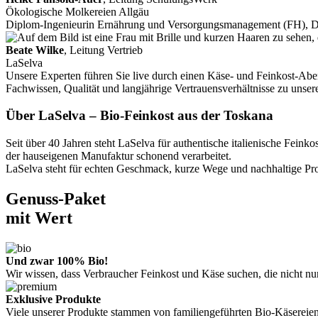
Ökologische Molkereien Allgäu
Diplom-Ingenieurin Ernährung und Versorgungsmanagement (FH), 
Beate Wilke
, Leitung Vertrieb
LaSelva
Unsere Experten führen Sie live durch einen Käse- und Feinkost-Aben
Fachwissen, Qualität und langjährige Vertrauensverhältnisse zu unse
Über LaSelva – Bio-Feinkost aus der Toskana
Seit über 40 Jahren steht LaSelva für authentische italienische Fe
der hauseigenen Manufaktur schonend verarbeitet.
LaSelva steht für echten Geschmack, kurze Wege und nachhaltige Prod
Genuss-Paket
mit Wert
Und zwar 100% Bio!
Wir wissen, dass Verbraucher Feinkost und Käse suchen, die nicht n
Exklusive Produkte
Viele unserer Produkte stammen von familiengeführten Bio-Käsereien