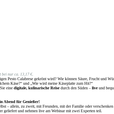
 bei nur ca. 13,17 €.
gen Pesto Calabrese gekrönt wird? Wie können Säure, Frucht und Würz
lchem Käse?“ und „Wie wird meine Käseplatte zum Hit?“
 Sie eine
digitale, kulinarische Reise
durch den Süden –
live
und beque
 ein Abend für Genießer!
bst – allein, zu zweit, mit Freunden, mit der Familie oder verschenken
 geliefert und nehmen live am Webinar mit zwei Experten teil.