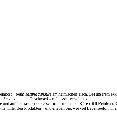
Feinkost – beim
Tasting zuhause
am heimischen Tisch. Bei unserem exklu
LaSelva zu neuen Geschmackserlebnissen verschmilzt.
ste und auf überraschende Geschmacksmomente.
Käse trifft Feinkost.
phie hinter den Produkten – und erleben Sie, wie viel Lebensgefühl in 