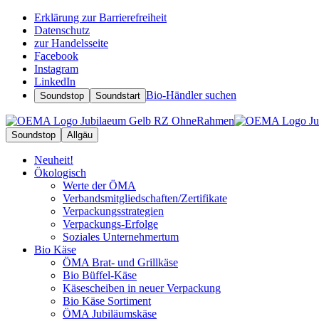
Erklärung zur Barrierefreiheit
Datenschutz
zur Handelsseite
Facebook
Instagram
LinkedIn
Bio-Händler suchen
Soundstop
Soundstart
Soundstop
Allgäu
Neuheit!
Ökologisch
Werte der ÖMA
Verbandsmitgliedschaften/Zertifikate
Verpackungsstrategien
Verpackungs-Erfolge
Soziales Unternehmertum
Bio Käse
ÖMA Brat- und Grillkäse
Bio Büffel-Käse
Käsescheiben in neuer Verpackung
Bio Käse Sortiment
ÖMA Jubiläumskäse