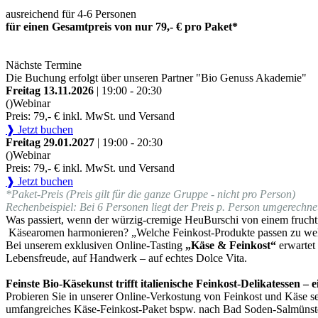
ausreichend für 4-6 Personen
für einen Gesamtpreis von nur 79,- € pro Paket*
Nächste Termine
Die Buchung erfolgt über unseren Partner "Bio Genuss Akademie"
Freitag 13.11.2026
| 19:00 - 20:30
()
Webinar
Preis: 79,- € inkl. MwSt. und Versand
❱ Jetzt buchen
Freitag 29.01.2027
| 19:00 - 20:30
()
Webinar
Preis: 79,- € inkl. MwSt. und Versand
❱ Jetzt buchen
*Paket-Preis (Preis gilt für die ganze Gruppe - nicht pro Person)
Rechenbeispiel: Bei 6 Personen liegt der Preis p. Person umgerechnet
Was passiert, wenn der würzig-cremige HeuBurschi von einem fruchti
Käsearomen harmonieren? „Welche Feinkost-Produkte passen zu we
Bei unserem exklusiven Online-Tasting
„Käse & Feinkost“
erwartet
Lebensfreude, auf Handwerk – auf echtes Dolce Vita.
Feinste Bio-Käsekunst trifft italienische Feinkost-Delikatessen –
Probieren Sie in unserer Online-Verkostung von Feinkost und Käse sel
umfangreiches Käse-Feinkost-Paket bspw. nach Bad Soden-Salmünster