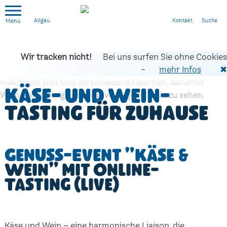
Kontakt
Suche
Allgäu
Wir tracken nicht!
Bei uns surfen Sie ohne Cookies
-
mehr Infos
✖
Käse- und Wein-
Tasting für zuhause
Genuss-Event "Käse &
Wein" mit Online-
Tasting (live)
Käse und Wein – eine harmonische Liaison, die