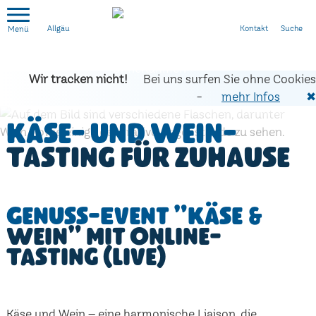
Kontakt
Suche
Allgäu
Wir tracken nicht!
Bei uns surfen Sie ohne Cookies
-
mehr Infos
✖
Käse- und Wein-
Tasting für zuhause
Genuss-Event "Käse &
Wein" mit Online-
Tasting (live)
Käse und Wein – eine harmonische Liaison, die