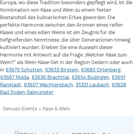
Europa, wo diese Tradition besonders gepflegt wird, ist die
Kombination von Käse und Wein zu einem festen
Bestandteil des kulinarischen Erbes geworden. Die
perfekte Harmonie zwischen den Aromen eines reifen
Käses und eines edlen Weins ist ein Zeugnis für die
tiefgreifenden Kenntnisse, die über Generationen hinweg
kultiviert wurden. Erleben Sie eine Auswahl dieser
Harmonie mit Antwort auf die Frage „Welcher Käse zum
Wein?“ als Wein-Käse-Set in der Region Gedern oder auch
in
63679 Schotten
63633 Birstein
63683 Ortenberg
63667 Nidda
63636 Brachttal
63654 Büdingen
63691
Ranstadt
63607 Wächtersbach
35321 Laubach
63628
Bad Soden-Salmünster
Genuss-Events
Käse & Wein