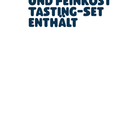
und Feinkost
Tasting-Set
enthält