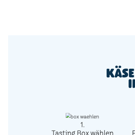
Käse
i
1.
Tasting Box wählen