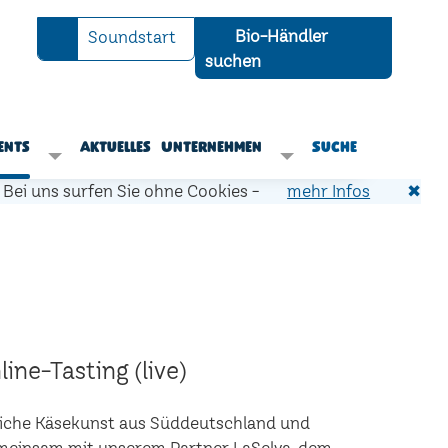
Bio-Händler
Soundstart
suchen
ents
Aktuelles
Unternehmen
Suche
Bei uns surfen Sie ohne Cookies -
mehr Infos
✖
ine-Tasting (live)
liche Käsekunst aus Süddeutschland und
Gemeinsam mit unserem Partner LaSelva, dem