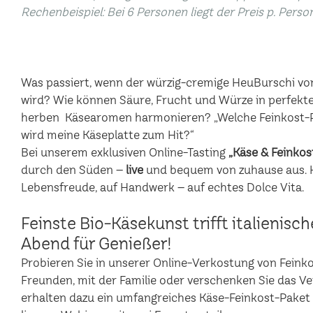
Rechenbeispiel: Bei 6 Personen liegt der Preis p. Perso
Was passiert, wenn der würzig-cremige HeuBurschi vo
wird? Wie können Säure, Frucht und Würze in perfekte
herben Käsearomen harmonieren? „Welche Feinkost-P
wird meine Käseplatte zum Hit?“
Bei unserem exklusiven Online-Tasting
„Käse & Feinkos
durch den Süden –
live
und bequem von zuhause aus. Hi
Lebensfreude, auf Handwerk – auf echtes Dolce Vita.
Feinste Bio-Käsekunst trifft italienisc
Abend für Genießer!
Probieren Sie in unserer Online-Verkostung von Feinkost
Freunden, mit der Familie oder verschenken Sie das V
erhalten dazu ein umfangreiches Käse-Feinkost-Paket