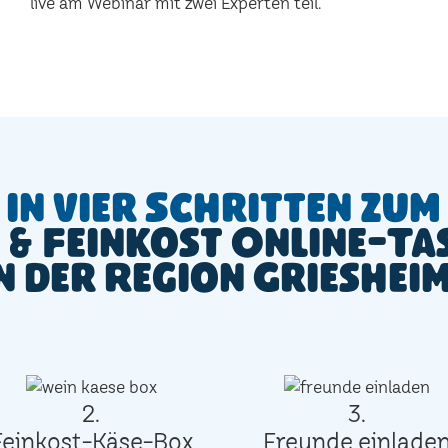
live am Webinar mit zwei Experten teil.
In vier Schritten zum
 & Feinkost Online-Ta
n der Region Grieshei
2.
3.
Feinkost-Käse-Box
Freunde einlade