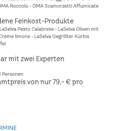
 ÖMA Roccolo • ÖMA Scamorzetti Affumicate
dene Feinkost-Produkte
LaSelva Pesto Calabrese • LaSelva Oliven mit
Creme limone • LaSelva Gegrillter Kürbis
fel
ar mit zwei Experten
6 Personen
amtpreis von nur 79,- € pro
RMINE