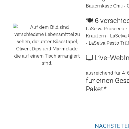
Bauernkäse Chili •
🍽 6 verschie
LaSelva Prosecco • 
Kräutern • LaSelva 
• LaSelva Pesto Trüf
🖵 Live-Webin
ausreichend für 4-
für einen Ges
Paket*
NÄCHSTE TE