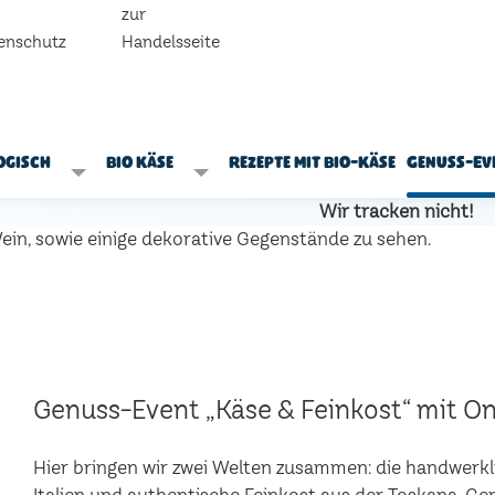
zur
enschutz
Handelsseite
ogisch
Bio Käse
Rezepte mit Bio-Käse
Genuss-Ev
Wir tracken nicht!
Genuss-Event „Käse & Feinkost“ mit Onl
Hier bringen wir zwei Welten zusammen: die handwerk
Italien und authentische Feinkost aus der Toskana. 