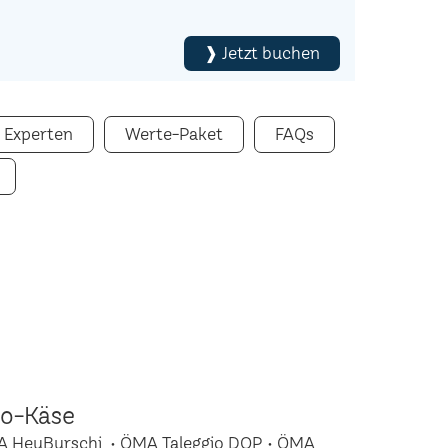
❱ Jetzt buchen
 Experten
Werte-Paket
FAQs
io-Käse
A HeuBurschi • ÖMA Taleggio DOP • ÖMA