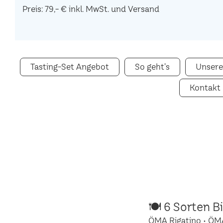
Preis: 79,- € inkl. MwSt. und Versand
Tasting-Set Angebot
So geht's
Unsere
Kontakt
🍽 6 Sorten B
ÖMA Rigatino • ÖM