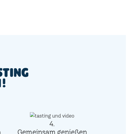
sting
m!
4.
n
Gemeinsam genießen