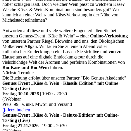
höher schlägen lässt. Doch welcher Wein passt zu welchem Käse?
Welche Käse- & Wein-Kombinationen sind besonders gut? Wo
kann ich an einer Wein- und Käse-Verkostung in der Nähe von
Michelstadt teilnehmen?
Antworten auf diese und viele weitere Fragen erhalten Sie bei
unserem Genuss-Event „Käse & Wein“ – einer
Online-Verkostung
von unserem Partner Riegel Bioweine und uns, den Ökologischen
Molkereien Allgäu. Wir laden Sie zu einem Abend voller
kulinarischer Entdeckungen ein. Lassen Sie sich
live
und
von zu
Hause
aus auf eine digitale Entdeckungstour durch die
vielschichtige Welt der Aromen und perfekten Kombinationen von
Bio-Käse und Bio-Wein
führen.
Nächste Termine
Die Buchung erfolgt über unseren Partner "Bio Genuss Akademie"
Genuss-Event „Käse & Wein - Klassik-Edition" mit Online-
Tasting (Live)
Freitag 30.10.2026
| 19:00 - 20:30
()
Webinar
Preis: 99,- € inkl. MwSt. und Versand
❱ Jetzt buchen
Genuss-Event „Käse & Wein - Deluxe-Edition“ mit Online-
Tasting (Live)
Freitag 27.11.2026
| 19:00 - 20:30
()
Webinar