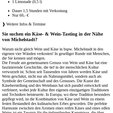
1 Limonade (0,5 l)
Dauer 1,5 Stunden mit Verkostung
Nur 69,- €
❱ Weitere Infos & Termine
Sie suchen ein Käse- & Wein-Tasting in der Nähe
von Michelstadt?
Warum nicht gleich Wein und Käse in bspw. Michelstadt in den
eigenen vier Wänden verkosten! In geselliger Runde mit Menschen,
die Sie kennen und mögen.
Die Freude am gemeinsamen Genuss von Wein und Käse hat eine
faszinierende Geschichte, die tief in der menschlichen Kultur
verwurzelt ist. Schon seit Tausenden von Jahren werden Käse und
Wein geschätzt, nicht nur als Nahrungsmittel, sondern auch als
Symbole der Gemeinschaft und des Genusses. Die Kunst der
Käseherstellung und des Weinbaus hat sich parallel entwickelt und
verfeinert, wobei jede Kultur ihre eigenen einzigartigen Traditionen
und Techniken beisteuerte. In Europa, wo diese Tradition besonders
gepflegt wird, ist die Kombination von Käse und Wein zu einem
festen Bestandteil des kulinarischen Erbes geworden. Die perfekte
Harmonie zwischen den Aromen eines reifen Käses und eines edlen
Weins ist ein Zeugnis für die tiefgreifenden Kenntnisse, die über