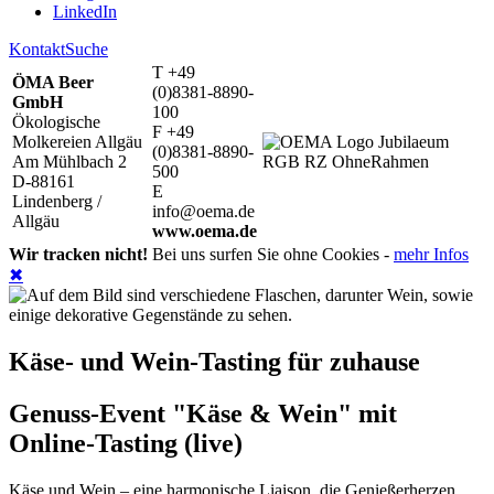
LinkedIn
Kontakt
Suche
T +49
ÖMA Beer
(0)8381-8890-
GmbH
100
Ökologische
F +49
Molkereien Allgäu
(0)8381-8890-
Am Mühlbach 2
500
D-88161
E
Lindenberg /
info@oema.de
Allgäu
www.oema.de
Wir tracken nicht!
Bei uns surfen Sie ohne Cookies -
mehr Infos
✖
Käse- und Wein-Tasting für zuhause
Genuss-Event "Käse & Wein" mit
Online-Tasting (live)
Käse und Wein – eine harmonische Liaison, die Genießerherzen