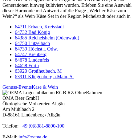
Generationen hinweg kultiviert wurden. Erleben Sie eine Auswahl
dieser Harmonie mit Antwort auf die Frage „Welcher Käse zum
Wein?“ als Wein-Käse-Set in der Region Michelstadt oder auch in
64711 Erbach, Kreisstadt
64732 Bad König
64385 Reichelsheim (Odenwald)
64750 Lützelbach
64739 Höchst i. Odw.
64747 Breuberg
64678 Lindenfels
64658 Fürth
63920 Großheubach, M
63911 Klingenberg a.Main, St
Genuss-Events
Käse & Wein
ÖMA Beer GmbH
Ökologische Molkereien Allgäu
Am Mühlbach 2
D-88161 Lindenberg / Allgäu
Telefon:
+49 (0)8381-8890-100
E-Mail:
info@oema.de