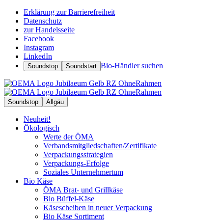
Erklärung zur Barrierefreiheit
Datenschutz
zur Handelsseite
Facebook
Instagram
LinkedIn
Bio-Händler suchen
Soundstop
Soundstart
Soundstop
Allgäu
Neuheit!
Ökologisch
Werte der ÖMA
Verbandsmitgliedschaften/Zertifikate
Verpackungsstrategien
Verpackungs-Erfolge
Soziales Unternehmertum
Bio Käse
ÖMA Brat- und Grillkäse
Bio Büffel-Käse
Käsescheiben in neuer Verpackung
Bio Käse Sortiment