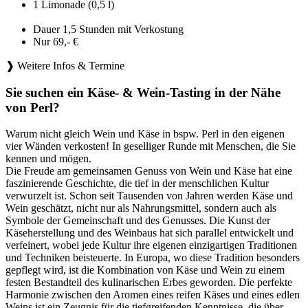
1 Limonade (0,5 l)
Dauer 1,5 Stunden mit Verkostung
Nur 69,- €
❱ Weitere Infos & Termine
Sie suchen ein Käse- & Wein-Tasting in der Nähe
von Perl?
Warum nicht gleich Wein und Käse in bspw. Perl in den eigenen
vier Wänden verkosten! In geselliger Runde mit Menschen, die Sie
kennen und mögen.
Die Freude am gemeinsamen Genuss von Wein und Käse hat eine
faszinierende Geschichte, die tief in der menschlichen Kultur
verwurzelt ist. Schon seit Tausenden von Jahren werden Käse und
Wein geschätzt, nicht nur als Nahrungsmittel, sondern auch als
Symbole der Gemeinschaft und des Genusses. Die Kunst der
Käseherstellung und des Weinbaus hat sich parallel entwickelt und
verfeinert, wobei jede Kultur ihre eigenen einzigartigen Traditionen
und Techniken beisteuerte. In Europa, wo diese Tradition besonders
gepflegt wird, ist die Kombination von Käse und Wein zu einem
festen Bestandteil des kulinarischen Erbes geworden. Die perfekte
Harmonie zwischen den Aromen eines reifen Käses und eines edlen
Weins ist ein Zeugnis für die tiefgreifenden Kenntnisse, die über