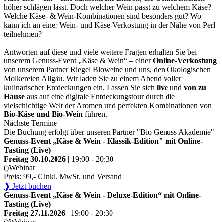
höher schlägen lässt. Doch welcher Wein passt zu welchem Käse?
Welche Käse- & Wein-Kombinationen sind besonders gut? Wo
kann ich an einer Wein- und Käse-Verkostung in der Nähe von Perl
teilnehmen?
Antworten auf diese und viele weitere Fragen erhalten Sie bei
unserem Genuss-Event „Käse & Wein“ – einer
Online-Verkostung
von unserem Partner Riegel Bioweine und uns, den Ökologischen
Molkereien Allgäu. Wir laden Sie zu einem Abend voller
kulinarischer Entdeckungen ein. Lassen Sie sich
live
und
von zu
Hause
aus auf eine digitale Entdeckungstour durch die
vielschichtige Welt der Aromen und perfekten Kombinationen von
Bio-Käse und Bio-Wein
führen.
Nächste Termine
Die Buchung erfolgt über unseren Partner "Bio Genuss Akademie"
Genuss-Event „Käse & Wein - Klassik-Edition" mit Online-
Tasting (Live)
Freitag 30.10.2026
| 19:00 - 20:30
()
Webinar
Preis: 99,- € inkl. MwSt. und Versand
❱ Jetzt buchen
Genuss-Event „Käse & Wein - Deluxe-Edition“ mit Online-
Tasting (Live)
Freitag 27.11.2026
| 19:00 - 20:30
()
Webinar