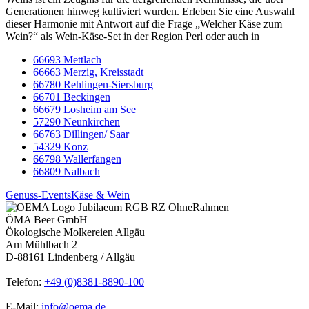
Generationen hinweg kultiviert wurden. Erleben Sie eine Auswahl
dieser Harmonie mit Antwort auf die Frage „Welcher Käse zum
Wein?“ als Wein-Käse-Set in der Region Perl oder auch in
66693 Mettlach
66663 Merzig, Kreisstadt
66780 Rehlingen-Siersburg
66701 Beckingen
66679 Losheim am See
57290 Neunkirchen
66763 Dillingen/ Saar
54329 Konz
66798 Wallerfangen
66809 Nalbach
Genuss-Events
Käse & Wein
ÖMA Beer GmbH
Ökologische Molkereien Allgäu
Am Mühlbach 2
D-88161 Lindenberg / Allgäu
Telefon:
+49 (0)8381-8890-100
E-Mail:
info@oema.de