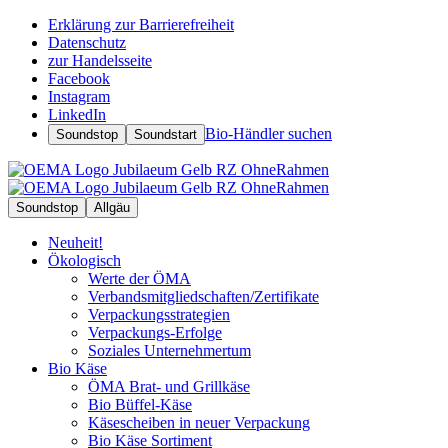
Erklärung zur Barrierefreiheit
Datenschutz
zur Handelsseite
Facebook
Instagram
LinkedIn
Bio-Händler suchen
Soundstop
Soundstart
Soundstop
Allgäu
Neuheit!
Ökologisch
Werte der ÖMA
Verbandsmitgliedschaften/Zertifikate
Verpackungsstrategien
Verpackungs-Erfolge
Soziales Unternehmertum
Bio Käse
ÖMA Brat- und Grillkäse
Bio Büffel-Käse
Käsescheiben in neuer Verpackung
Bio Käse Sortiment