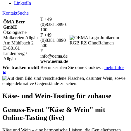
LinkedIn
Kontakt
Suche
T +49
ÖMA Beer
(0)8381-8890-
GmbH
100
Ökologische
F +49
Molkereien Allgäu
(0)8381-8890-
Am Mühlbach 2
500
D-88161
E
Lindenberg /
info@oema.de
Allgäu
www.oema.de
Wir tracken nicht!
Bei uns surfen Sie ohne Cookies -
mehr Infos
✖
Käse- und Wein-Tasting für zuhause
Genuss-Event "Käse & Wein" mit
Online-Tasting (live)
Käse und Wein – eine harmonische Liaison, die Genießerherzen