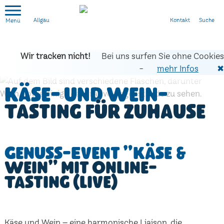
Kontakt
Suche
Allgäu
Wir tracken nicht!
Bei uns surfen Sie ohne Cookies
-
mehr Infos
✖
Käse- und Wein-
Tasting für zuhause
Genuss-Event "Käse &
Wein" mit Online-
Tasting (live)
Käse und Wein – eine harmonische Liaison, die