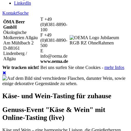
LinkedIn
Kontakt
Suche
T +49
ÖMA Beer
(0)8381-8890-
GmbH
100
Ökologische
F +49
Molkereien Allgäu
(0)8381-8890-
Am Mühlbach 2
500
D-88161
E
Lindenberg /
info@oema.de
Allgäu
www.oema.de
Wir tracken nicht!
Bei uns surfen Sie ohne Cookies -
mehr Infos
✖
Käse- und Wein-Tasting für zuhause
Genuss-Event "Käse & Wein" mit
Online-Tasting (live)
Käse und Wein – eine harmonische Liaison, die Genießerherzen