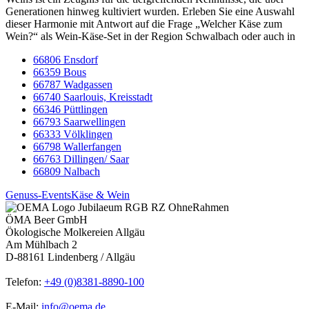
Generationen hinweg kultiviert wurden. Erleben Sie eine Auswahl
dieser Harmonie mit Antwort auf die Frage „Welcher Käse zum
Wein?“ als Wein-Käse-Set in der Region Schwalbach oder auch in
66806 Ensdorf
66359 Bous
66787 Wadgassen
66740 Saarlouis, Kreisstadt
66346 Püttlingen
66793 Saarwellingen
66333 Völklingen
66798 Wallerfangen
66763 Dillingen/ Saar
66809 Nalbach
Genuss-Events
Käse & Wein
ÖMA Beer GmbH
Ökologische Molkereien Allgäu
Am Mühlbach 2
D-88161 Lindenberg / Allgäu
Telefon:
+49 (0)8381-8890-100
E-Mail:
info@oema.de