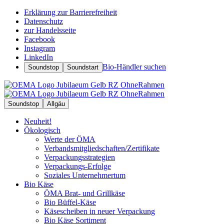
Erklärung zur Barrierefreiheit
Datenschutz
zur Handelsseite
Facebook
Instagram
LinkedIn
Bio-Händler suchen
Soundstop
Soundstart
Soundstop
Allgäu
Neuheit!
Ökologisch
Werte der ÖMA
Verbandsmitgliedschaften/Zertifikate
Verpackungsstrategien
Verpackungs-Erfolge
Soziales Unternehmertum
Bio Käse
ÖMA Brat- und Grillkäse
Bio Büffel-Käse
Käsescheiben in neuer Verpackung
Bio Käse Sortiment