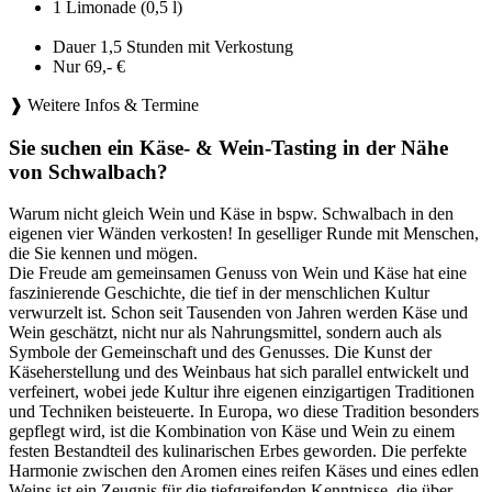
1 Limonade (0,5 l)
Dauer 1,5 Stunden mit Verkostung
Nur 69,- €
❱ Weitere Infos & Termine
Sie suchen ein Käse- & Wein-Tasting in der Nähe
von Schwalbach?
Warum nicht gleich Wein und Käse in bspw. Schwalbach in den
eigenen vier Wänden verkosten! In geselliger Runde mit Menschen,
die Sie kennen und mögen.
Die Freude am gemeinsamen Genuss von Wein und Käse hat eine
faszinierende Geschichte, die tief in der menschlichen Kultur
verwurzelt ist. Schon seit Tausenden von Jahren werden Käse und
Wein geschätzt, nicht nur als Nahrungsmittel, sondern auch als
Symbole der Gemeinschaft und des Genusses. Die Kunst der
Käseherstellung und des Weinbaus hat sich parallel entwickelt und
verfeinert, wobei jede Kultur ihre eigenen einzigartigen Traditionen
und Techniken beisteuerte. In Europa, wo diese Tradition besonders
gepflegt wird, ist die Kombination von Käse und Wein zu einem
festen Bestandteil des kulinarischen Erbes geworden. Die perfekte
Harmonie zwischen den Aromen eines reifen Käses und eines edlen
Weins ist ein Zeugnis für die tiefgreifenden Kenntnisse, die über