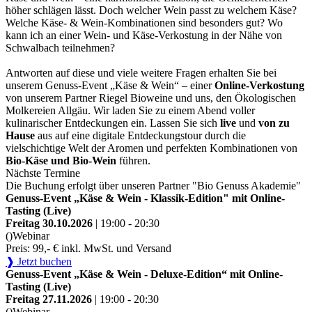
höher schlägen lässt. Doch welcher Wein passt zu welchem Käse?
Welche Käse- & Wein-Kombinationen sind besonders gut? Wo
kann ich an einer Wein- und Käse-Verkostung in der Nähe von
Schwalbach teilnehmen?
Antworten auf diese und viele weitere Fragen erhalten Sie bei
unserem Genuss-Event „Käse & Wein“ – einer
Online-Verkostung
von unserem Partner Riegel Bioweine und uns, den Ökologischen
Molkereien Allgäu. Wir laden Sie zu einem Abend voller
kulinarischer Entdeckungen ein. Lassen Sie sich
live
und
von zu
Hause
aus auf eine digitale Entdeckungstour durch die
vielschichtige Welt der Aromen und perfekten Kombinationen von
Bio-Käse und Bio-Wein
führen.
Nächste Termine
Die Buchung erfolgt über unseren Partner "Bio Genuss Akademie"
Genuss-Event „Käse & Wein - Klassik-Edition" mit Online-
Tasting (Live)
Freitag 30.10.2026
| 19:00 - 20:30
()
Webinar
Preis: 99,- € inkl. MwSt. und Versand
❱ Jetzt buchen
Genuss-Event „Käse & Wein - Deluxe-Edition“ mit Online-
Tasting (Live)
Freitag 27.11.2026
| 19:00 - 20:30
()
Webinar