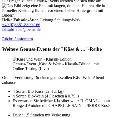
Für Fragen zu den Genuss-Events wenden Sie sich bitte an:
Heike Fahsold-Auer
, Leitung SchulungsWerk
+49 (0)8381-8890-166
fahsold-auer@oema.de
Rückruf anfordern
Weitere Genuss-Events der "Käse & ..."-Reihe
Genuss-Event „Käse & Wein - Klassik-Edition" mit
Online-Tasting (Live)
Online Verkostung für einen genussvollen Käse-Wein-Abend
zuhause:
4 Sorten Bio-Käse (ca. 1,1 kg)
4 Sorten Bio-Wein (4 Flaschen à 0,75 l)
Es erwarten Sie beliebte Klassiker wie z.B. ÖMA L'amour
Rouge d'Antoine mit CHAPELLE SAINT PIERRE Rosé
Dauer 1,5 Stunden mit Verkostung