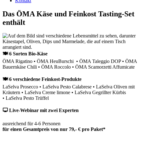
Kontakt
Das ÖMA Käse und Feinkost Tasting-Set
enthält
🍽 6 Sorten Bio-Käse
ÖMA Rigatino • ÖMA HeuBurschi • ÖMA Taleggio DOP • ÖMA
Bauernkäse Chili • ÖMA Roccolo • ÖMA Scamorzetti Affumicate
🍽 6 verschiedene Feinkost-Produkte
LaSelva Prosecco • LaSelva Pesto Calabrese • LaSelva Oliven mit
Kräutern • LaSelva Creme limone • LaSelva Gegrillter Kürbis
• LaSelva Pesto Trüffel
🖵 Live-Webinar mit zwei Experten
ausreichend für 4-6 Personen
für einen Gesamtpreis von nur 79,- € pro Paket*