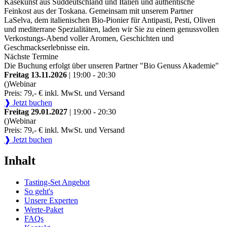
Käsekunst aus Süddeutschland und Italien und authentische
Feinkost aus der Toskana. Gemeinsam mit unserem Partner
LaSelva, dem italienischen Bio-Pionier für Antipasti, Pesti, Oliven
und mediterrane Spezialitäten, laden wir Sie zu einem genussvollen
Verkostungs-Abend voller Aromen, Geschichten und
Geschmackserlebnisse ein.
Nächste Termine
Die Buchung erfolgt über unseren Partner "Bio Genuss Akademie"
Freitag 13.11.2026
| 19:00 - 20:30
()
Webinar
Preis: 79,- € inkl. MwSt. und Versand
❱ Jetzt buchen
Freitag 29.01.2027
| 19:00 - 20:30
()
Webinar
Preis: 79,- € inkl. MwSt. und Versand
❱ Jetzt buchen
Inhalt
Tasting-Set Angebot
So geht's
Unsere Experten
Werte-Paket
FAQs