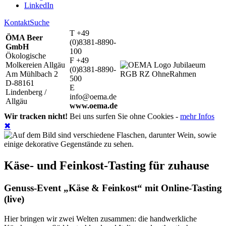
LinkedIn
Kontakt
Suche
T +49
ÖMA Beer
(0)8381-8890-
GmbH
100
Ökologische
F +49
Molkereien Allgäu
(0)8381-8890-
Am Mühlbach 2
500
D-88161
E
Lindenberg /
info@oema.de
Allgäu
www.oema.de
Wir tracken nicht!
Bei uns surfen Sie ohne Cookies -
mehr Infos
✖
Käse- und Feinkost-Tasting für zuhause
Genuss-Event „Käse & Feinkost“ mit Online-Tasting
(live)
Hier bringen wir zwei Welten zusammen: die handwerkliche