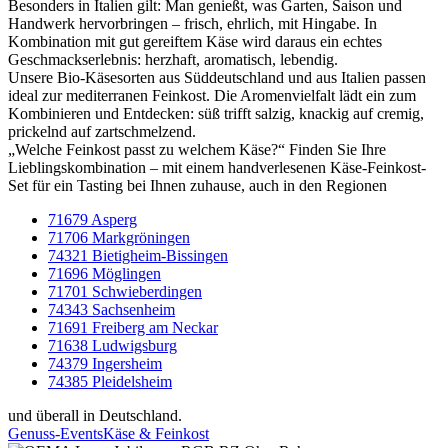
Besonders in Italien gilt: Man genießt, was Garten, Saison und
Handwerk hervorbringen – frisch, ehrlich, mit Hingabe. In
Kombination mit gut gereiftem Käse wird daraus ein echtes
Geschmackserlebnis: herzhaft, aromatisch, lebendig.
Unsere Bio-Käsesorten aus Süddeutschland und aus Italien passen
ideal zur mediterranen Feinkost. Die Aromenvielfalt lädt ein zum
Kombinieren und Entdecken: süß trifft salzig, knackig auf cremig,
prickelnd auf zartschmelzend.
„Welche Feinkost passt zu welchem Käse?“ Finden Sie Ihre
Lieblingskombination – mit einem handverlesenen Käse-Feinkost-
Set für ein Tasting bei Ihnen zuhause, auch in den Regionen
71679 Asperg
71706 Markgröningen
74321 Bietigheim-Bissingen
71696 Möglingen
71701 Schwieberdingen
74343 Sachsenheim
71691 Freiberg am Neckar
71638 Ludwigsburg
74379 Ingersheim
74385 Pleidelsheim
und überall in Deutschland.
Genuss-Events
Käse & Feinkost