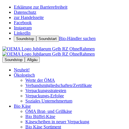
Erklärung zur Barrierefreiheit
Datenschutz
zur Handelsseite
Facebook
Instagram
LinkedIn
Bio-Händler suchen
Soundstop
Soundstart
Soundstop
Allgäu
Neuheit!
Ökologisch
Werte der ÖMA
Verbandsmitgliedschaften/Zertifikate
Verpackungsstrategien
Verpackungs-Erfolge
Soziales Unternehmertum
Bio Käse
ÖMA Brat- und Grillkäse
Bio Büffel-Käse
Käsescheiben in neuer Verpackung
Bio Käse Sortiment