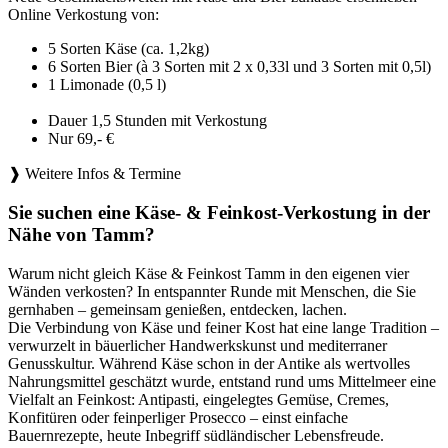
Online Verkostung von:
5 Sorten Käse (ca. 1,2kg)
6 Sorten Bier (à 3 Sorten mit 2 x 0,33l und 3 Sorten mit 0,5l)
1 Limonade (0,5 l)
Dauer 1,5 Stunden mit Verkostung
Nur 69,- €
❱ Weitere Infos & Termine
Sie suchen eine Käse- & Feinkost-Verkostung in der
Nähe von Tamm?
Warum nicht gleich Käse & Feinkost Tamm in den eigenen vier
Wänden verkosten? In entspannter Runde mit Menschen, die Sie
gernhaben – gemeinsam genießen, entdecken, lachen.
Die Verbindung von Käse und feiner Kost hat eine lange Tradition –
verwurzelt in bäuerlicher Handwerkskunst und mediterraner
Genusskultur. Während Käse schon in der Antike als wertvolles
Nahrungsmittel geschätzt wurde, entstand rund ums Mittelmeer eine
Vielfalt an Feinkost: Antipasti, eingelegtes Gemüse, Cremes,
Konfitüren oder feinperliger Prosecco – einst einfache
Bauernrezepte, heute Inbegriff südländischer Lebensfreude.