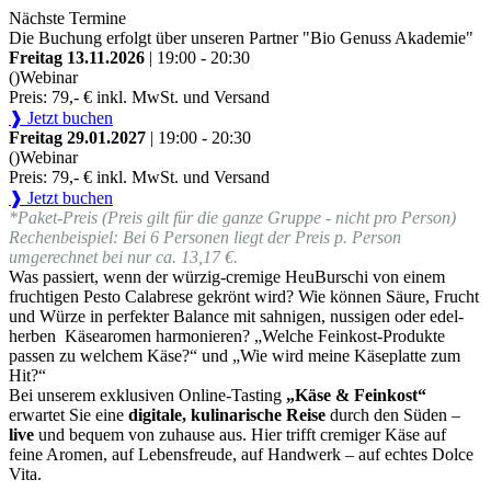
Nächste Termine
Die Buchung erfolgt über unseren Partner "Bio Genuss Akademie"
Freitag 13.11.2026
| 19:00 - 20:30
()
Webinar
Preis: 79,- € inkl. MwSt. und Versand
❱ Jetzt buchen
Freitag 29.01.2027
| 19:00 - 20:30
()
Webinar
Preis: 79,- € inkl. MwSt. und Versand
❱ Jetzt buchen
*Paket-Preis (Preis gilt für die ganze Gruppe - nicht pro Person)
Rechenbeispiel: Bei 6 Personen liegt der Preis p. Person
umgerechnet bei nur ca. 13,17 €.
Was passiert, wenn der würzig-cremige HeuBurschi von einem
fruchtigen Pesto Calabrese gekrönt wird? Wie können Säure, Frucht
und Würze in perfekter Balance mit sahnigen, nussigen oder edel-
herben Käsearomen harmonieren? „Welche Feinkost-Produkte
passen zu welchem Käse?“ und „Wie wird meine Käseplatte zum
Hit?“
Bei unserem exklusiven Online-Tasting
„Käse & Feinkost“
erwartet Sie eine
digitale, kulinarische Reise
durch den Süden –
live
und bequem von zuhause aus. Hier trifft cremiger Käse auf
feine Aromen, auf Lebensfreude, auf Handwerk – auf echtes Dolce
Vita.