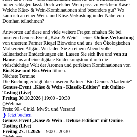
höher schlägen lässt. Doch welcher Wein passt zu welchem Käse?
Welche Käse- & Wein-Kombinationen sind besonders gut? Wo
kann ich an einer Wein- und Käse-Verkostung in der Nähe von
Dornhan teilnehmen?
Antworten auf diese und viele weitere Fragen erhalten Sie bei
unserem Genuss-Event „Käse & Wein“ – einer
Online-Verkostung
von unserem Partner Riegel Bioweine und uns, den Ökologischen
Molkereien Allgäu. Wir laden Sie zu einem Abend voller
kulinarischer Entdeckungen ein. Lassen Sie sich
live
und
von zu
Hause
aus auf eine digitale Entdeckungstour durch die
vielschichtige Welt der Aromen und perfekten Kombinationen von
Bio-Käse und Bio-Wein
führen.
Nächste Termine
Die Buchung erfolgt über unseren Partner "Bio Genuss Akademie"
Genuss-Event „Käse & Wein - Klassik-Edition" mit Online-
Tasting (Live)
Freitag 30.10.2026
| 19:00 - 20:30
()
Webinar
Preis: 99,- € inkl. MwSt. und Versand
❱ Jetzt buchen
Genuss-Event „Käse & Wein - Deluxe-Edition“ mit Online-
Tasting (Live)
Freitag 27.11.2026
| 19:00 - 20:30
()
Webinar