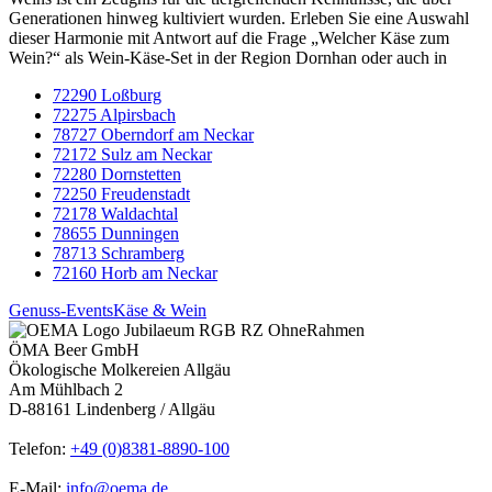
Generationen hinweg kultiviert wurden. Erleben Sie eine Auswahl
dieser Harmonie mit Antwort auf die Frage „Welcher Käse zum
Wein?“ als Wein-Käse-Set in der Region Dornhan oder auch in
72290 Loßburg
72275 Alpirsbach
78727 Oberndorf am Neckar
72172 Sulz am Neckar
72280 Dornstetten
72250 Freudenstadt
72178 Waldachtal
78655 Dunningen
78713 Schramberg
72160 Horb am Neckar
Genuss-Events
Käse & Wein
ÖMA Beer GmbH
Ökologische Molkereien Allgäu
Am Mühlbach 2
D-88161 Lindenberg / Allgäu
Telefon:
+49 (0)8381-8890-100
E-Mail:
info@oema.de