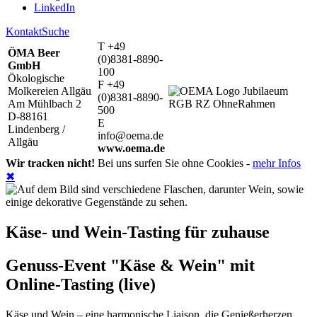
LinkedIn
Kontakt
Suche
T +49
ÖMA Beer
(0)8381-8890-
GmbH
100
Ökologische
F +49
Molkereien Allgäu
(0)8381-8890-
Am Mühlbach 2
500
D-88161
E
Lindenberg /
info@oema.de
Allgäu
www.oema.de
Wir tracken nicht!
Bei uns surfen Sie ohne Cookies -
mehr Infos
✖
Käse- und Wein-Tasting für zuhause
Genuss-Event "Käse & Wein" mit
Online-Tasting (live)
Käse und Wein – eine harmonische Liaison, die Genießerherzen