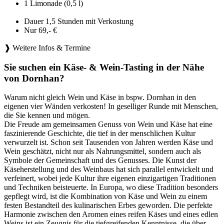
1 Limonade (0,5 l)
Dauer 1,5 Stunden mit Verkostung
Nur 69,- €
❱ Weitere Infos & Termine
Sie suchen ein Käse- & Wein-Tasting in der Nähe
von Dornhan?
Warum nicht gleich Wein und Käse in bspw. Dornhan in den
eigenen vier Wänden verkosten! In geselliger Runde mit Menschen,
die Sie kennen und mögen.
Die Freude am gemeinsamen Genuss von Wein und Käse hat eine
faszinierende Geschichte, die tief in der menschlichen Kultur
verwurzelt ist. Schon seit Tausenden von Jahren werden Käse und
Wein geschätzt, nicht nur als Nahrungsmittel, sondern auch als
Symbole der Gemeinschaft und des Genusses. Die Kunst der
Käseherstellung und des Weinbaus hat sich parallel entwickelt und
verfeinert, wobei jede Kultur ihre eigenen einzigartigen Traditionen
und Techniken beisteuerte. In Europa, wo diese Tradition besonders
gepflegt wird, ist die Kombination von Käse und Wein zu einem
festen Bestandteil des kulinarischen Erbes geworden. Die perfekte
Harmonie zwischen den Aromen eines reifen Käses und eines edlen
Weins ist ein Zeugnis für die tiefgreifenden Kenntnisse, die über