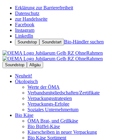
Erklärung zur Barrierefreiheit
Datenschutz
zur Handelsseite
Facebook
Instagram
LinkedIn
Bio-Händler suchen
Soundstop
Soundstart
Soundstop
Allgäu
Neuheit!
Ökologisch
Werte der ÖMA
Verbandsmitgliedschaften/Zertifikate
Verpackungsstrategien
Verpackungs-Erfolge
Soziales Unternehmertum
Bio Käse
ÖMA Brat- und Grillkäse
Bio Büffel-Käse
Käsescheiben in neuer Verpackung
Bio Käse Sortiment