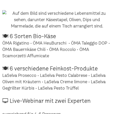
🍽 6 Sorten Bio-Käse
ÖMA Rigatino • ÖMA HeuBurschi • ÖMA Taleggio DOP •
ÖMA Bauernkäse Chili • ÖMA Roccolo • ÖMA
Scamorzetti Affumicate
🍽 6 verschiedene Feinkost-Produkte
LaSelva Prosecco • LaSelva Pesto Calabrese • LaSelva
Oliven mit Kräutern • LaSelva Creme limone • LaSelva
Gegrillter Kürbis • LaSelva Pesto Trüffel
🖵 Live-Webinar mit zwei Experten
ausreichend für 4-6 Personen