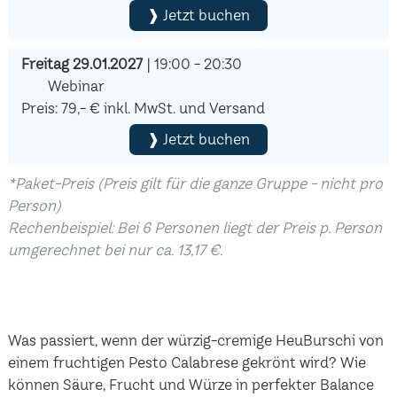
❱ Jetzt buchen
Freitag 29.01.2027
| 19:00 - 20:30
Webinar
Preis: 79,- € inkl. MwSt. und Versand
❱ Jetzt buchen
*Paket-Preis (Preis gilt für die ganze Gruppe - nicht pro
Person)
Rechenbeispiel: Bei 6 Personen liegt der Preis p. Person
umgerechnet bei nur ca. 13,17 €.
Was passiert, wenn der würzig-cremige HeuBurschi von
einem fruchtigen Pesto Calabrese gekrönt wird? Wie
können Säure, Frucht und Würze in perfekter Balance