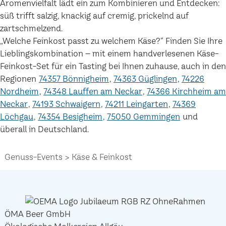
Aromenvielfalt lädt ein zum Kombinieren und Entdecken:
süß trifft salzig, knackig auf cremig, prickelnd auf
zartschmelzend.
„Welche Feinkost passt zu welchem Käse?“ Finden Sie Ihre
Lieblingskombination – mit einem handverlesenen Käse-
Feinkost-Set für ein Tasting bei Ihnen zuhause, auch in den
Regionen
74357 Bönnigheim
74363 Güglingen
74226
Nordheim
74348 Lauffen am Neckar
74366 Kirchheim am
Neckar
74193 Schwaigern
74211 Leingarten
74369
Löchgau
74354 Besigheim
75050 Gemmingen
und
überall in Deutschland.
Genuss-Events
Käse & Feinkost
ÖMA Beer GmbH