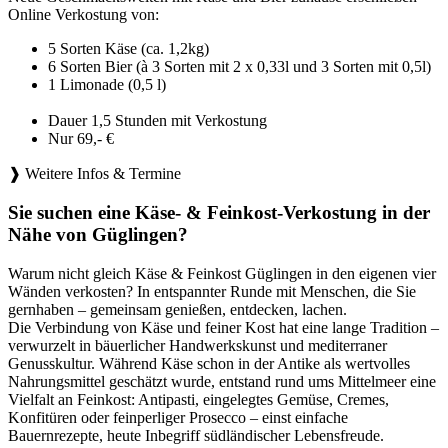
Online Verkostung von:
5 Sorten Käse (ca. 1,2kg)
6 Sorten Bier (à 3 Sorten mit 2 x 0,33l und 3 Sorten mit 0,5l)
1 Limonade (0,5 l)
Dauer 1,5 Stunden mit Verkostung
Nur 69,- €
❱ Weitere Infos & Termine
Sie suchen eine Käse- & Feinkost-Verkostung in der
Nähe von Güglingen?
Warum nicht gleich Käse & Feinkost Güglingen in den eigenen vier
Wänden verkosten? In entspannter Runde mit Menschen, die Sie
gernhaben – gemeinsam genießen, entdecken, lachen.
Die Verbindung von Käse und feiner Kost hat eine lange Tradition –
verwurzelt in bäuerlicher Handwerkskunst und mediterraner
Genusskultur. Während Käse schon in der Antike als wertvolles
Nahrungsmittel geschätzt wurde, entstand rund ums Mittelmeer eine
Vielfalt an Feinkost: Antipasti, eingelegtes Gemüse, Cremes,
Konfitüren oder feinperliger Prosecco – einst einfache
Bauernrezepte, heute Inbegriff südländischer Lebensfreude.