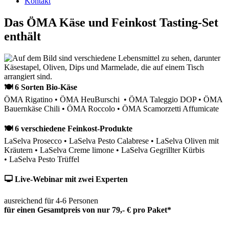
Kontakt
Das ÖMA Käse und Feinkost Tasting-Set
enthält
🍽 6 Sorten Bio-Käse
ÖMA Rigatino • ÖMA HeuBurschi • ÖMA Taleggio DOP • ÖMA
Bauernkäse Chili • ÖMA Roccolo • ÖMA Scamorzetti Affumicate
🍽 6 verschiedene Feinkost-Produkte
LaSelva Prosecco • LaSelva Pesto Calabrese • LaSelva Oliven mit
Kräutern • LaSelva Creme limone • LaSelva Gegrillter Kürbis
• LaSelva Pesto Trüffel
🖵 Live-Webinar mit zwei Experten
ausreichend für 4-6 Personen
für einen Gesamtpreis von nur 79,- € pro Paket*