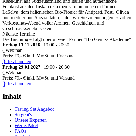
Käsekunst aus Süddeutschland und Italien und authentische
Feinkost aus der Toskana. Gemeinsam mit unserem Partner
LaSelva, dem italienischen Bio-Pionier für Antipasti, Pesti, Oliven
und mediterrane Spezialitäten, laden wir Sie zu einem genussvollen
Verkostungs-Abend voller Aromen, Geschichten und
Geschmackserlebnisse ein.
Nächste Termine
Die Buchung erfolgt über unseren Partner "Bio Genuss Akademie"
Freitag 13.11.2026
| 19:00 - 20:30
()
Webinar
Preis: 79,- € inkl. MwSt. und Versand
❱ Jetzt buchen
Freitag 29.01.2027
| 19:00 - 20:30
()
Webinar
Preis: 79,- € inkl. MwSt. und Versand
❱ Jetzt buchen
Inhalt
Tasting-Set Angebot
So geht's
Unsere Experten
Werte-Paket
FAQs