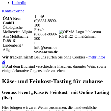
LinkedIn
Kontakt
Suche
T +49
ÖMA Beer
(0)8381-8890-
GmbH
100
Ökologische
F +49
Molkereien Allgäu
(0)8381-8890-
Am Mühlbach 2
500
D-88161
E
Lindenberg /
info@oema.de
Allgäu
www.oema.de
Wir tracken nicht!
Bei uns surfen Sie ohne Cookies -
mehr Infos
✖
Käse- und Feinkost-Tasting für zuhause
Genuss-Event „Käse & Feinkost“ mit Online-Tasting
(live)
Hier bringen wir zwei Welten zusammen: die handwerkliche