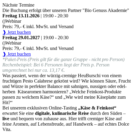
Nächste Termine
Die Buchung erfolgt über unseren Partner "Bio Genuss Akademie"
Freitag 13.11.2026
| 19:00 - 20:30
()
Webinar
Preis: 79,- € inkl. MwSt. und Versand
❱ Jetzt buchen
Freitag 29.01.2027
| 19:00 - 20:30
()
Webinar
Preis: 79,- € inkl. MwSt. und Versand
❱ Jetzt buchen
*Paket-Preis (Preis gilt für die ganze Gruppe - nicht pro Person)
Rechenbeispiel: Bei 6 Personen liegt der Preis p. Person
umgerechnet bei nur ca. 13,17 €.
Was passiert, wenn der würzig-cremige HeuBurschi von einem
fruchtigen Pesto Calabrese gekrönt wird? Wie können Säure, Frucht
und Würze in perfekter Balance mit sahnigen, nussigen oder edel-
herben Käsearomen harmonieren? „Welche Feinkost-Produkte
passen zu welchem Käse?“ und „Wie wird meine Käseplatte zum
Hit?“
Bei unserem exklusiven Online-Tasting
„Käse & Feinkost“
erwartet Sie eine
digitale, kulinarische Reise
durch den Süden –
live
und bequem von zuhause aus. Hier trifft cremiger Käse auf
feine Aromen, auf Lebensfreude, auf Handwerk – auf echtes Dolce
Vita.