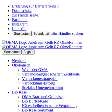
Erklärung zur Barrierefreiheit
Datenschutz
zur Handelsseite
Facebook
Instagram
LinkedIn
Bio-Händler suchen
Soundstop
Soundstart
Soundstop
Allgäu
Neuheit!
Ökologisch
Werte der ÖMA
Verbandsmitgliedschaften/Zertifikate
Verpackungsstrategien
Verpackungs-Erfolge
Soziales Unternehmertum
Bio Käse
ÖMA Brat- und Grillkäse
Bio Büffel-Käse
Käsescheiben in neuer Verpackung
Bio Käse Sortiment