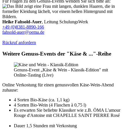
Für Fragen zu den Genuss-Events wenden Sie sich bitte an:
Heike Fahsold-Auer
, Leitung SchulungsWerk
+49 (0)8381-8890-166
fahsold-auer@oema.de
Rückruf anfordern
Weitere Genuss-Events der "Käse & ..."-Reihe
Genuss-Event „Käse & Wein - Klassik-Edition" mit
Online-Tasting (Live)
Online Verkostung für einen genussvollen Käse-Wein-Abend
zuhause:
4 Sorten Bio-Käse (ca. 1,1 kg)
4 Sorten Bio-Wein (4 Flaschen à 0,75 l)
Es erwarten Sie beliebte Klassiker wie z.B. ÖMA L'amour
Rouge d'Antoine mit CHAPELLE SAINT PIERRE Rosé
Dauer 1,5 Stunden mit Verkostung