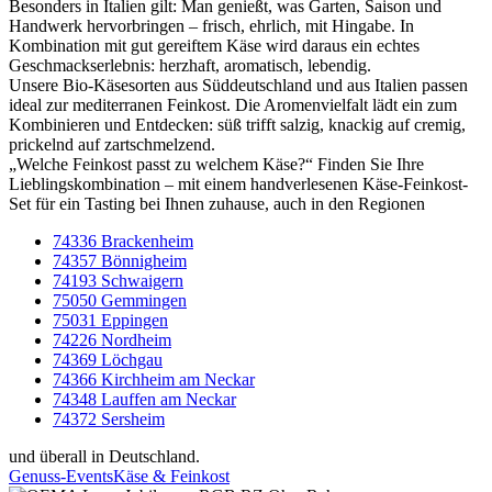
Besonders in Italien gilt: Man genießt, was Garten, Saison und
Handwerk hervorbringen – frisch, ehrlich, mit Hingabe. In
Kombination mit gut gereiftem Käse wird daraus ein echtes
Geschmackserlebnis: herzhaft, aromatisch, lebendig.
Unsere Bio-Käsesorten aus Süddeutschland und aus Italien passen
ideal zur mediterranen Feinkost. Die Aromenvielfalt lädt ein zum
Kombinieren und Entdecken: süß trifft salzig, knackig auf cremig,
prickelnd auf zartschmelzend.
„Welche Feinkost passt zu welchem Käse?“ Finden Sie Ihre
Lieblingskombination – mit einem handverlesenen Käse-Feinkost-
Set für ein Tasting bei Ihnen zuhause, auch in den Regionen
74336 Brackenheim
74357 Bönnigheim
74193 Schwaigern
75050 Gemmingen
75031 Eppingen
74226 Nordheim
74369 Löchgau
74366 Kirchheim am Neckar
74348 Lauffen am Neckar
74372 Sersheim
und überall in Deutschland.
Genuss-Events
Käse & Feinkost