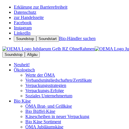
Erklärung zur Barrierefreiheit
Datenschutz
zur Handelsseite
Facebook
Instagram
LinkedIn
Bio-Händler suchen
Soundstop
Soundstart
Soundstop
Allgäu
Neuheit!
Ökologisch
Werte der ÖMA
Verbandsmitgliedschaften/Zertifikate
Verpackungsstrategien
Verpackungs-Erfolge
Soziales Unternehmertum
Bio Käse
ÖMA Brat- und Grillkäse
Bio Büffel-Käse
Käsescheiben in neuer Verpackung
Bio Käse Sortiment
ÖMA Jubiläumskäse