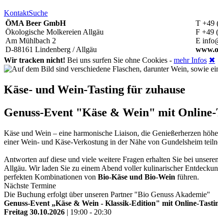
Kontakt
Suche
ÖMA Beer GmbH
T +49 
Ökologische Molkereien Allgäu
F +49 
Am Mühlbach 2
E info
D-88161 Lindenberg / Allgäu
www.o
Wir tracken nicht!
Bei uns surfen Sie ohne Cookies -
mehr Infos
✖
Käse- und Wein-Tasting für zuhause
Genuss-Event "Käse & Wein" mit Online-Ta
Käse und Wein – eine harmonische Liaison, die Genießerherzen höh
einer Wein- und Käse-Verkostung in der Nähe von Gundelsheim tei
Antworten auf diese und viele weitere Fragen erhalten Sie bei unse
Allgäu. Wir laden Sie zu einem Abend voller kulinarischer Entdeckun
perfekten Kombinationen von
Bio-Käse und Bio-Wein
führen.
Nächste Termine
Die Buchung erfolgt über unseren Partner "Bio Genuss Akademie"
Genuss-Event „Käse & Wein - Klassik-Edition" mit Online-Tastin
Freitag 30.10.2026
| 19:00 - 20:30