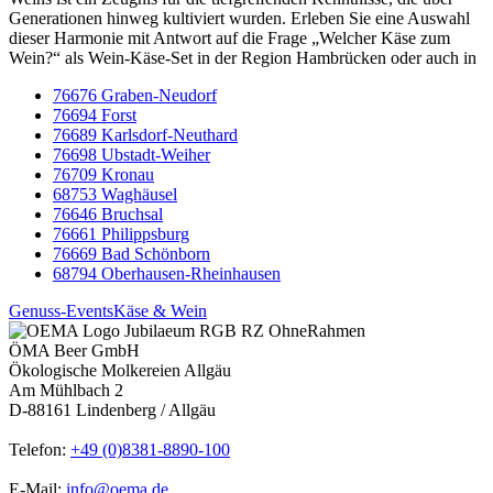
Generationen hinweg kultiviert wurden. Erleben Sie eine Auswahl
dieser Harmonie mit Antwort auf die Frage „Welcher Käse zum
Wein?“ als Wein-Käse-Set in der Region Hambrücken oder auch in
76676 Graben-Neudorf
76694 Forst
76689 Karlsdorf-Neuthard
76698 Ubstadt-Weiher
76709 Kronau
68753 Waghäusel
76646 Bruchsal
76661 Philippsburg
76669 Bad Schönborn
68794 Oberhausen-Rheinhausen
Genuss-Events
Käse & Wein
ÖMA Beer GmbH
Ökologische Molkereien Allgäu
Am Mühlbach 2
D-88161 Lindenberg / Allgäu
Telefon:
+49 (0)8381-8890-100
E-Mail:
info@oema.de