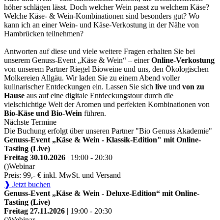
höher schlägen lässt. Doch welcher Wein passt zu welchem Käse?
Welche Käse- & Wein-Kombinationen sind besonders gut? Wo
kann ich an einer Wein- und Käse-Verkostung in der Nähe von
Hambrücken teilnehmen?
Antworten auf diese und viele weitere Fragen erhalten Sie bei
unserem Genuss-Event „Käse & Wein“ – einer
Online-Verkostung
von unserem Partner Riegel Bioweine und uns, den Ökologischen
Molkereien Allgäu. Wir laden Sie zu einem Abend voller
kulinarischer Entdeckungen ein. Lassen Sie sich
live
und
von zu
Hause
aus auf eine digitale Entdeckungstour durch die
vielschichtige Welt der Aromen und perfekten Kombinationen von
Bio-Käse und Bio-Wein
führen.
Nächste Termine
Die Buchung erfolgt über unseren Partner "Bio Genuss Akademie"
Genuss-Event „Käse & Wein - Klassik-Edition" mit Online-
Tasting (Live)
Freitag 30.10.2026
| 19:00 - 20:30
()
Webinar
Preis: 99,- € inkl. MwSt. und Versand
❱ Jetzt buchen
Genuss-Event „Käse & Wein - Deluxe-Edition“ mit Online-
Tasting (Live)
Freitag 27.11.2026
| 19:00 - 20:30
()
Webinar