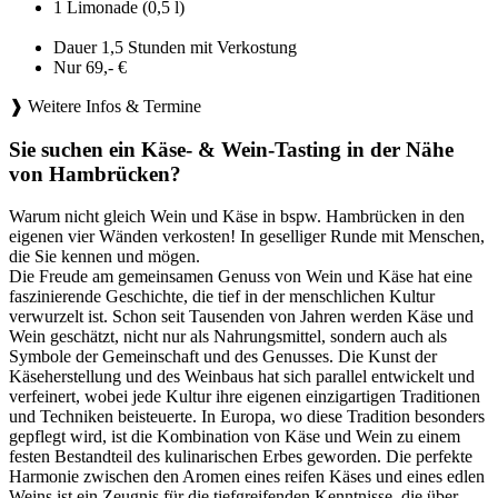
1 Limonade (0,5 l)
Dauer 1,5 Stunden mit Verkostung
Nur 69,- €
❱ Weitere Infos & Termine
Sie suchen ein Käse- & Wein-Tasting in der Nähe
von Hambrücken?
Warum nicht gleich Wein und Käse in bspw. Hambrücken in den
eigenen vier Wänden verkosten! In geselliger Runde mit Menschen,
die Sie kennen und mögen.
Die Freude am gemeinsamen Genuss von Wein und Käse hat eine
faszinierende Geschichte, die tief in der menschlichen Kultur
verwurzelt ist. Schon seit Tausenden von Jahren werden Käse und
Wein geschätzt, nicht nur als Nahrungsmittel, sondern auch als
Symbole der Gemeinschaft und des Genusses. Die Kunst der
Käseherstellung und des Weinbaus hat sich parallel entwickelt und
verfeinert, wobei jede Kultur ihre eigenen einzigartigen Traditionen
und Techniken beisteuerte. In Europa, wo diese Tradition besonders
gepflegt wird, ist die Kombination von Käse und Wein zu einem
festen Bestandteil des kulinarischen Erbes geworden. Die perfekte
Harmonie zwischen den Aromen eines reifen Käses und eines edlen
Weins ist ein Zeugnis für die tiefgreifenden Kenntnisse, die über