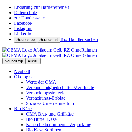
Erklärung zur Barrierefreiheit
Datenschutz
zur Handelsseite
Facebook
Instagram
LinkedIn
Bio-Händler suchen
Soundstop
Soundstart
Soundstop
Allgäu
Neuheit!
Ökologisch
Werte der ÖMA
Verbandsmitgliedschaften/Zertifikate
Verpackungsstrategien
Verpackungs-Erfolge
Soziales Unternehmertum
Bio Käse
ÖMA Brat- und Grillkäse
Bio Büffel-Käse
Käsescheiben in neuer Verpackung
Bio Käse Sortiment