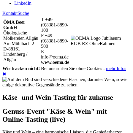
LinkedIn
Kontakt
Suche
T +49
ÖMA Beer
(0)8381-8890-
GmbH
100
Ökologische
F +49
Molkereien Allgäu
(0)8381-8890-
Am Mühlbach 2
500
D-88161
E
Lindenberg /
info@oema.de
Allgäu
www.oema.de
Wir tracken nicht!
Bei uns surfen Sie ohne Cookies -
mehr Infos
✖
Käse- und Wein-Tasting für zuhause
Genuss-Event "Käse & Wein" mit
Online-Tasting (live)
Käse und Wein – eine harmonische Liaison, die Genießerherzen