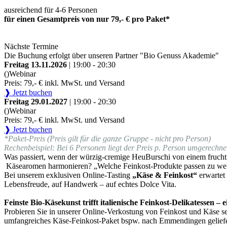
ausreichend für 4-6 Personen
für einen Gesamtpreis von nur 79,- € pro Paket*
Nächste Termine
Die Buchung erfolgt über unseren Partner "Bio Genuss Akademie"
Freitag 13.11.2026
| 19:00 - 20:30
()
Webinar
Preis: 79,- € inkl. MwSt. und Versand
❱ Jetzt buchen
Freitag 29.01.2027
| 19:00 - 20:30
()
Webinar
Preis: 79,- € inkl. MwSt. und Versand
❱ Jetzt buchen
*Paket-Preis (Preis gilt für die ganze Gruppe - nicht pro Person)
Rechenbeispiel: Bei 6 Personen liegt der Preis p. Person umgerechnet
Was passiert, wenn der würzig-cremige HeuBurschi von einem fruchti
Käsearomen harmonieren? „Welche Feinkost-Produkte passen zu we
Bei unserem exklusiven Online-Tasting
„Käse & Feinkost“
erwartet
Lebensfreude, auf Handwerk – auf echtes Dolce Vita.
Feinste Bio-Käsekunst trifft italienische Feinkost-Delikatessen –
Probieren Sie in unserer Online-Verkostung von Feinkost und Käse sel
umfangreiches Käse-Feinkost-Paket bspw. nach Emmendingen geliefer