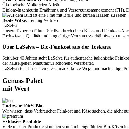
Ökologische Molkereien Allgäu
Diplom-Ingenieurin Ernährung und Versorgungsmanagement (FH), 
Beate Wilke
, Leitung Vertrieb
LaSelva
Unsere Experten führen Sie live durch einen Käse- und Feinkost-Aben
Fachwissen, Qualität und langjährige Vertrauensverhältnisse zu unse
Über LaSelva – Bio-Feinkost aus der Toskana
Seit über 40 Jahren steht LaSelva für authentische italienische Fe
der hauseigenen Manufaktur schonend verarbeitet.
LaSelva steht für echten Geschmack, kurze Wege und nachhaltige Prod
Genuss-Paket
mit Wert
Und zwar 100% Bio!
Wir wissen, dass Verbraucher Feinkost und Käse suchen, die nicht n
Exklusive Produkte
Viele unserer Produkte stammen von familiengeführten Bio-Käsereien