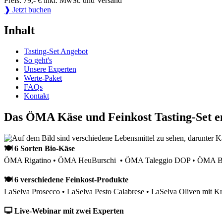
Preis: 79,- € inkl. MwSt. und Versand
❱ Jetzt buchen
Inhalt
Tasting-Set Angebot
So geht's
Unsere Experten
Werte-Paket
FAQs
Kontakt
Das ÖMA Käse und Feinkost Tasting-Set e
🍽 6 Sorten Bio-Käse
ÖMA Rigatino • ÖMA HeuBurschi • ÖMA Taleggio DOP • ÖMA Bau
🍽 6 verschiedene Feinkost-Produkte
LaSelva Prosecco • LaSelva Pesto Calabrese • LaSelva Oliven mit Kr
🖵 Live-Webinar mit zwei Experten