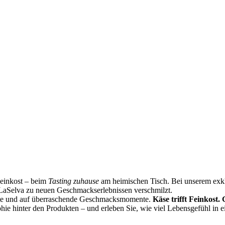
Feinkost – beim
Tasting zuhause
am heimischen Tisch. Bei unserem exklu
LaSelva zu neuen Geschmackserlebnissen verschmilzt.
ste und auf überraschende Geschmacksmomente.
Käse trifft Feinkost.
phie hinter den Produkten – und erleben Sie, wie viel Lebensgefühl in 