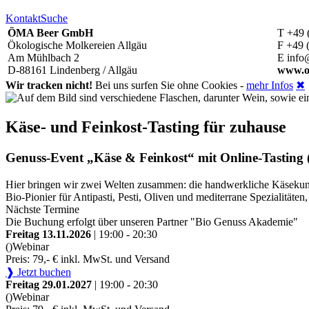
Kontakt
Suche
ÖMA Beer GmbH
T +49 
Ökologische Molkereien Allgäu
F +49 
Am Mühlbach 2
E info
D-88161 Lindenberg / Allgäu
www.o
Wir tracken nicht!
Bei uns surfen Sie ohne Cookies -
mehr Infos
✖
Käse- und Feinkost-Tasting für zuhause
Genuss-Event „Käse & Feinkost“ mit Online-Tasting (
Hier bringen wir zwei Welten zusammen: die handwerkliche Käsekunst
Bio-Pionier für Antipasti, Pesti, Oliven und mediterrane Spezialitä
Nächste Termine
Die Buchung erfolgt über unseren Partner "Bio Genuss Akademie"
Freitag 13.11.2026
| 19:00 - 20:30
()
Webinar
Preis: 79,- € inkl. MwSt. und Versand
❱ Jetzt buchen
Freitag 29.01.2027
| 19:00 - 20:30
()
Webinar