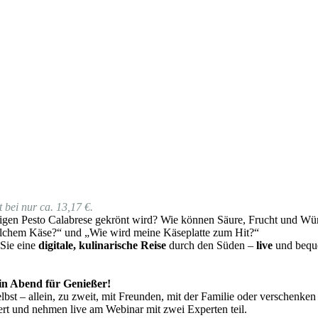
 bei nur ca. 13,17 €.
gen Pesto Calabrese gekrönt wird? Wie können Säure, Frucht und Würz
lchem Käse?“ und „Wie wird meine Käseplatte zum Hit?“
 Sie eine
digitale, kulinarische Reise
durch den Süden –
live
und beque
 ein Abend für Genießer!
bst – allein, zu zweit, mit Freunden, mit der Familie oder verschenken
t und nehmen live am Webinar mit zwei Experten teil.