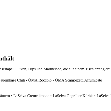
nthält
ernkäse Chili • ÖMA Roccolo • ÖMA Scamorzetti Affumicate
äutern • LaSelva Creme limone • LaSelva Gegrillter Kürbis • LaSelva 