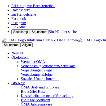
Erklärung zur Barrierefreiheit
Datenschutz
zur Handelsseite
Facebook
Instagram
LinkedIn
Bio-Händler suchen
Soundstop
Soundstart
Soundstop
Allgäu
Neuheit!
Ökologisch
Werte der ÖMA
Verbandsmitgliedschaften/Zertifikate
Verpackungsstrategien
Verpackungs-Erfolge
Soziales Unternehmertum
Bio Käse
ÖMA Brat- und Grillkäse
Bio Büffel-Käse
Käsescheiben in neuer Verpackung
Bio Käse Sortiment
ÖMA Jubiläumskäse