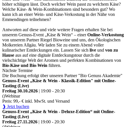
höher schlägen lässt. Doch welcher Wein passt zu welchem Käse?
Welche Käse- & Wein-Kombinationen sind besonders gut? Wo
kann ich an einer Wein- und Käse-Verkostung in der Nähe von
Emmendingen teilnehmen?
Antworten auf diese und viele weitere Fragen erhalten Sie bei
unserem Genuss-Event „Käse & Wein“ – einer
Online-Verkostung
von unserem Partner Riegel Bioweine und uns, den Ökologischen
Molkereien Allgäu. Wir laden Sie zu einem Abend voller
kulinarischer Entdeckungen ein. Lassen Sie sich
live
und
von zu
Hause
aus auf eine digitale Entdeckungstour durch die
vielschichtige Welt der Aromen und perfekten Kombinationen von
Bio-Käse und Bio-Wein
führen.
Nächste Termine
Die Buchung erfolgt über unseren Partner "Bio Genuss Akademie"
Genuss-Event „Käse & Wein - Klassik-Edition" mit Online-
Tasting (Live)
Freitag 30.10.2026
| 19:00 - 20:30
()
Webinar
Preis: 99,- € inkl. MwSt. und Versand
❱ Jetzt buchen
Genuss-Event „Käse & Wein - Deluxe-Edition“ mit Online-
Tasting (Live)
Freitag 27.11.2026
| 19:00 - 20:30
()
Webinar