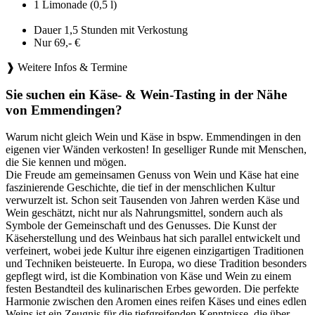
1 Limonade (0,5 l)
Dauer 1,5 Stunden mit Verkostung
Nur 69,- €
❱ Weitere Infos & Termine
Sie suchen ein Käse- & Wein-Tasting in der Nähe
von Emmendingen?
Warum nicht gleich Wein und Käse in bspw. Emmendingen in den
eigenen vier Wänden verkosten! In geselliger Runde mit Menschen,
die Sie kennen und mögen.
Die Freude am gemeinsamen Genuss von Wein und Käse hat eine
faszinierende Geschichte, die tief in der menschlichen Kultur
verwurzelt ist. Schon seit Tausenden von Jahren werden Käse und
Wein geschätzt, nicht nur als Nahrungsmittel, sondern auch als
Symbole der Gemeinschaft und des Genusses. Die Kunst der
Käseherstellung und des Weinbaus hat sich parallel entwickelt und
verfeinert, wobei jede Kultur ihre eigenen einzigartigen Traditionen
und Techniken beisteuerte. In Europa, wo diese Tradition besonders
gepflegt wird, ist die Kombination von Käse und Wein zu einem
festen Bestandteil des kulinarischen Erbes geworden. Die perfekte
Harmonie zwischen den Aromen eines reifen Käses und eines edlen
Weins ist ein Zeugnis für die tiefgreifenden Kenntnisse, die über