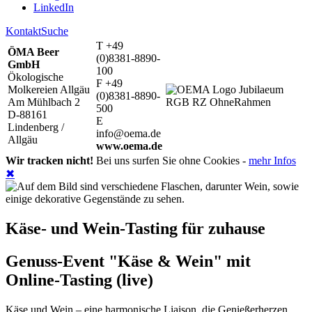
LinkedIn
Kontakt
Suche
T +49
ÖMA Beer
(0)8381-8890-
GmbH
100
Ökologische
F +49
Molkereien Allgäu
(0)8381-8890-
Am Mühlbach 2
500
D-88161
E
Lindenberg /
info@oema.de
Allgäu
www.oema.de
Wir tracken nicht!
Bei uns surfen Sie ohne Cookies -
mehr Infos
✖
Käse- und Wein-Tasting für zuhause
Genuss-Event "Käse & Wein" mit
Online-Tasting (live)
Käse und Wein – eine harmonische Liaison, die Genießerherzen