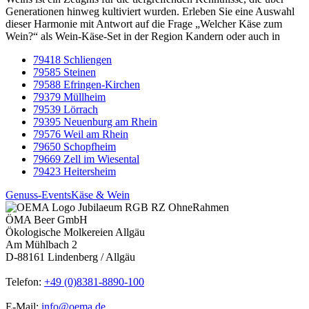
Generationen hinweg kultiviert wurden. Erleben Sie eine Auswahl
dieser Harmonie mit Antwort auf die Frage „Welcher Käse zum
Wein?“ als Wein-Käse-Set in der Region Kandern oder auch in
79418 Schliengen
79585 Steinen
79588 Efringen-Kirchen
79379 Müllheim
79539 Lörrach
79395 Neuenburg am Rhein
79576 Weil am Rhein
79650 Schopfheim
79669 Zell im Wiesental
79423 Heitersheim
Genuss-Events
Käse & Wein
ÖMA Beer GmbH
Ökologische Molkereien Allgäu
Am Mühlbach 2
D-88161 Lindenberg / Allgäu
Telefon:
+49 (0)8381-8890-100
E-Mail:
info@oema.de