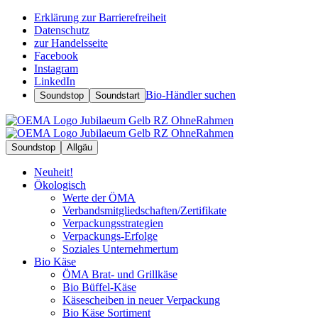
Erklärung zur Barrierefreiheit
Datenschutz
zur Handelsseite
Facebook
Instagram
LinkedIn
Bio-Händler suchen
Soundstop
Soundstart
Soundstop
Allgäu
Neuheit!
Ökologisch
Werte der ÖMA
Verbandsmitgliedschaften/Zertifikate
Verpackungsstrategien
Verpackungs-Erfolge
Soziales Unternehmertum
Bio Käse
ÖMA Brat- und Grillkäse
Bio Büffel-Käse
Käsescheiben in neuer Verpackung
Bio Käse Sortiment