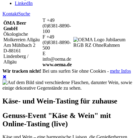
LinkedIn
Kontakt
Suche
T +49
ÖMA Beer
(0)8381-8890-
GmbH
100
Ökologische
F +49
Molkereien Allgäu
(0)8381-8890-
Am Mühlbach 2
500
D-88161
E
Lindenberg /
info@oema.de
Allgäu
www.oema.de
Wir tracken nicht!
Bei uns surfen Sie ohne Cookies -
mehr Infos
✖
Käse- und Wein-Tasting für zuhause
Genuss-Event "Käse & Wein" mit
Online-Tasting (live)
Käse und Wein – eine harmonische Liaison, die Genießerherzen