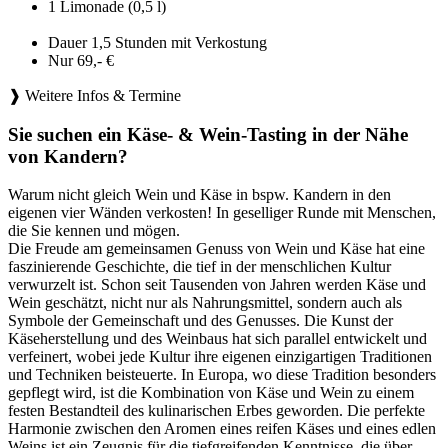
1 Limonade (0,5 l)
Dauer 1,5 Stunden mit Verkostung
Nur 69,- €
❱ Weitere Infos & Termine
Sie suchen ein Käse- & Wein-Tasting in der Nähe
von Kandern?
Warum nicht gleich Wein und Käse in bspw. Kandern in den
eigenen vier Wänden verkosten! In geselliger Runde mit Menschen,
die Sie kennen und mögen.
Die Freude am gemeinsamen Genuss von Wein und Käse hat eine
faszinierende Geschichte, die tief in der menschlichen Kultur
verwurzelt ist. Schon seit Tausenden von Jahren werden Käse und
Wein geschätzt, nicht nur als Nahrungsmittel, sondern auch als
Symbole der Gemeinschaft und des Genusses. Die Kunst der
Käseherstellung und des Weinbaus hat sich parallel entwickelt und
verfeinert, wobei jede Kultur ihre eigenen einzigartigen Traditionen
und Techniken beisteuerte. In Europa, wo diese Tradition besonders
gepflegt wird, ist die Kombination von Käse und Wein zu einem
festen Bestandteil des kulinarischen Erbes geworden. Die perfekte
Harmonie zwischen den Aromen eines reifen Käses und eines edlen
Weins ist ein Zeugnis für die tiefgreifenden Kenntnisse, die über