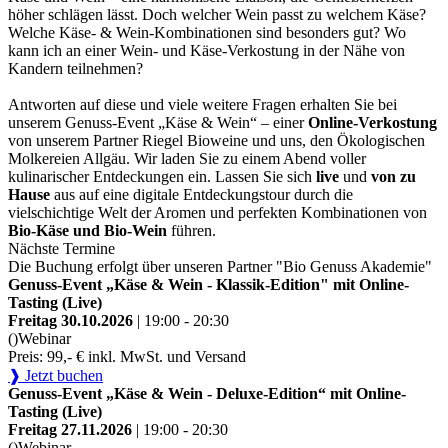
höher schlägen lässt. Doch welcher Wein passt zu welchem Käse?
Welche Käse- & Wein-Kombinationen sind besonders gut? Wo
kann ich an einer Wein- und Käse-Verkostung in der Nähe von
Kandern teilnehmen?
Antworten auf diese und viele weitere Fragen erhalten Sie bei
unserem Genuss-Event „Käse & Wein“ – einer
Online-Verkostung
von unserem Partner Riegel Bioweine und uns, den Ökologischen
Molkereien Allgäu. Wir laden Sie zu einem Abend voller
kulinarischer Entdeckungen ein. Lassen Sie sich
live
und
von zu
Hause
aus auf eine digitale Entdeckungstour durch die
vielschichtige Welt der Aromen und perfekten Kombinationen von
Bio-Käse und Bio-Wein
führen.
Nächste Termine
Die Buchung erfolgt über unseren Partner "Bio Genuss Akademie"
Genuss-Event „Käse & Wein - Klassik-Edition" mit Online-
Tasting (Live)
Freitag 30.10.2026
| 19:00 - 20:30
()
Webinar
Preis: 99,- € inkl. MwSt. und Versand
❱ Jetzt buchen
Genuss-Event „Käse & Wein - Deluxe-Edition“ mit Online-
Tasting (Live)
Freitag 27.11.2026
| 19:00 - 20:30
()
Webinar