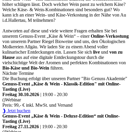
höher schlägen lässt. Doch welcher Wein passt zu welchem Käse?
Welche Käse- & Wein-Kombinationen sind besonders gut? Wo
kann ich an einer Wein- und Käse-Verkostung in der Nähe von Au
i.d.Hallertau, M teilnehmen?
Antworten auf diese und viele weitere Fragen erhalten Sie bei
unserem Genuss-Event „Käse & Wein“ – einer
Online-Verkostung
von unserem Partner Riegel Bioweine und uns, den Ökologischen
Molkereien Allgäu. Wir laden Sie zu einem Abend voller
kulinarischer Entdeckungen ein. Lassen Sie sich
live
und
von zu
Hause
aus auf eine digitale Entdeckungstour durch die
vielschichtige Welt der Aromen und perfekten Kombinationen von
Bio-Käse und Bio-Wein
führen.
Nächste Termine
Die Buchung erfolgt über unseren Partner "Bio Genuss Akademie"
Genuss-Event „Käse & Wein - Klassik-Edition" mit Online-
Tasting (Live)
Freitag 30.10.2026
| 19:00 - 20:30
()
Webinar
Preis: 99,- € inkl. MwSt. und Versand
❱ Jetzt buchen
Genuss-Event „Käse & Wein - Deluxe-Edition“ mit Online-
Tasting (Live)
Freitag 27.11.2026
| 19:00 - 20:30
()
Webinar