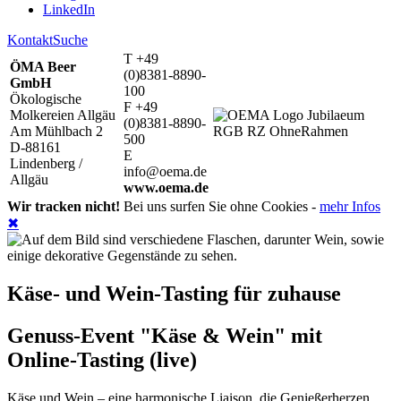
LinkedIn
Kontakt
Suche
T +49
ÖMA Beer
(0)8381-8890-
GmbH
100
Ökologische
F +49
Molkereien Allgäu
(0)8381-8890-
Am Mühlbach 2
500
D-88161
E
Lindenberg /
info@oema.de
Allgäu
www.oema.de
Wir tracken nicht!
Bei uns surfen Sie ohne Cookies -
mehr Infos
✖
Käse- und Wein-Tasting für zuhause
Genuss-Event "Käse & Wein" mit
Online-Tasting (live)
Käse und Wein – eine harmonische Liaison, die Genießerherzen