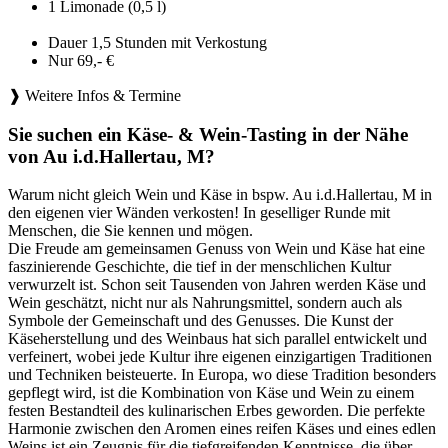
1 Limonade (0,5 l)
Dauer 1,5 Stunden mit Verkostung
Nur 69,- €
❱ Weitere Infos & Termine
Sie suchen ein Käse- & Wein-Tasting in der Nähe
von Au i.d.Hallertau, M?
Warum nicht gleich Wein und Käse in bspw. Au i.d.Hallertau, M in
den eigenen vier Wänden verkosten! In geselliger Runde mit
Menschen, die Sie kennen und mögen.
Die Freude am gemeinsamen Genuss von Wein und Käse hat eine
faszinierende Geschichte, die tief in der menschlichen Kultur
verwurzelt ist. Schon seit Tausenden von Jahren werden Käse und
Wein geschätzt, nicht nur als Nahrungsmittel, sondern auch als
Symbole der Gemeinschaft und des Genusses. Die Kunst der
Käseherstellung und des Weinbaus hat sich parallel entwickelt und
verfeinert, wobei jede Kultur ihre eigenen einzigartigen Traditionen
und Techniken beisteuerte. In Europa, wo diese Tradition besonders
gepflegt wird, ist die Kombination von Käse und Wein zu einem
festen Bestandteil des kulinarischen Erbes geworden. Die perfekte
Harmonie zwischen den Aromen eines reifen Käses und eines edlen
Weins ist ein Zeugnis für die tiefgreifenden Kenntnisse, die über