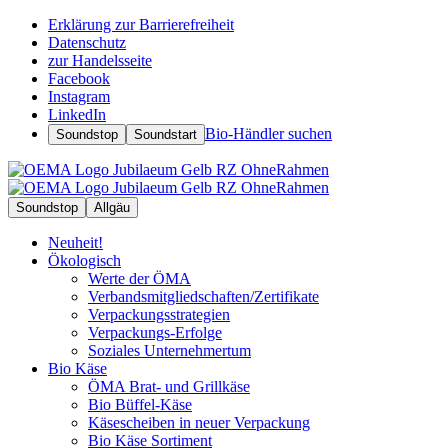
Erklärung zur Barrierefreiheit
Datenschutz
zur Handelsseite
Facebook
Instagram
LinkedIn
Bio-Händler suchen
Soundstop
Soundstart
Soundstop
Allgäu
Neuheit!
Ökologisch
Werte der ÖMA
Verbandsmitgliedschaften/Zertifikate
Verpackungsstrategien
Verpackungs-Erfolge
Soziales Unternehmertum
Bio Käse
ÖMA Brat- und Grillkäse
Bio Büffel-Käse
Käsescheiben in neuer Verpackung
Bio Käse Sortiment