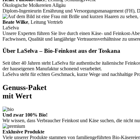
Ökologische Molkereien Allgäu
Diplom-Ingenieurin Ernährung und Versorgungsmanagement (FH), 
Beate Wilke
, Leitung Vertrieb
LaSelva
Unsere Experten führen Sie live durch einen Käse- und Feinkost-Aben
Fachwissen, Qualität und langjährige Vertrauensverhältnisse zu unse
Über LaSelva – Bio-Feinkost aus der Toskana
Seit über 40 Jahren steht LaSelva für authentische italienische Fe
der hauseigenen Manufaktur schonend verarbeitet.
LaSelva steht für echten Geschmack, kurze Wege und nachhaltige Prod
Genuss-Paket
mit Wert
Und zwar 100% Bio!
Wir wissen, dass Verbraucher Feinkost und Käse suchen, die nicht n
Exklusive Produkte
Viele unserer Produkte stammen von familiengeführten Bio-Käsereien