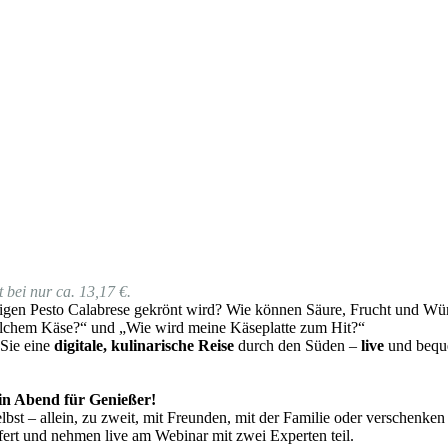
 bei nur ca. 13,17 €.
gen Pesto Calabrese gekrönt wird? Wie können Säure, Frucht und Würz
lchem Käse?“ und „Wie wird meine Käseplatte zum Hit?“
 Sie eine
digitale, kulinarische Reise
durch den Süden –
live
und beque
 ein Abend für Genießer!
bst – allein, zu zweit, mit Freunden, mit der Familie oder verschenken
fert und nehmen live am Webinar mit zwei Experten teil.