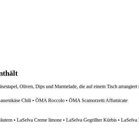
nthält
ernkäse Chili • ÖMA Roccolo • ÖMA Scamorzetti Affumicate
äutern • LaSelva Creme limone • LaSelva Gegrillter Kürbis • LaSelva 