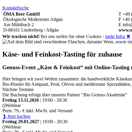
Kontakt
Suche
ÖMA Beer GmbH
T +49 
Ökologische Molkereien Allgäu
F +49 
Am Mühlbach 2
E info
D-88161 Lindenberg / Allgäu
www.o
Wir tracken nicht!
Bei uns surfen Sie ohne Cookies -
mehr Infos
✖
Käse- und Feinkost-Tasting für zuhause
Genuss-Event „Käse & Feinkost“ mit Online-Tasting (
Hier bringen wir zwei Welten zusammen: die handwerkliche Käsekunst
Bio-Pionier für Antipasti, Pesti, Oliven und mediterrane Spezialitä
Nächste Termine
Die Buchung erfolgt über unseren Partner "Bio Genuss Akademie"
Freitag 13.11.2026
| 19:00 - 20:30
()
Webinar
Preis: 79,- € inkl. MwSt. und Versand
❱ Jetzt buchen
Freitag 29.01.2027
| 19:00 - 20:30
()
Webinar