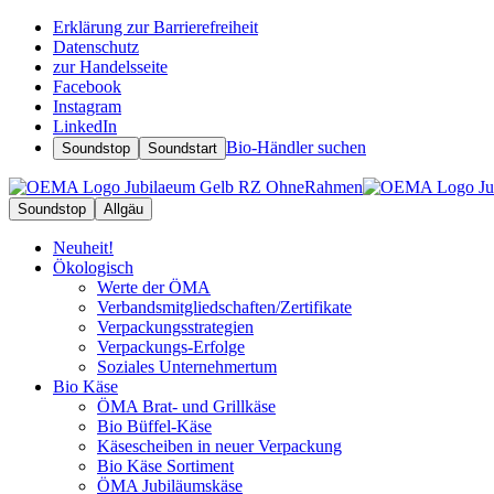
Erklärung zur Barrierefreiheit
Datenschutz
zur Handelsseite
Facebook
Instagram
LinkedIn
Bio-Händler suchen
Soundstop
Soundstart
Soundstop
Allgäu
Neuheit!
Ökologisch
Werte der ÖMA
Verbandsmitgliedschaften/Zertifikate
Verpackungsstrategien
Verpackungs-Erfolge
Soziales Unternehmertum
Bio Käse
ÖMA Brat- und Grillkäse
Bio Büffel-Käse
Käsescheiben in neuer Verpackung
Bio Käse Sortiment
ÖMA Jubiläumskäse