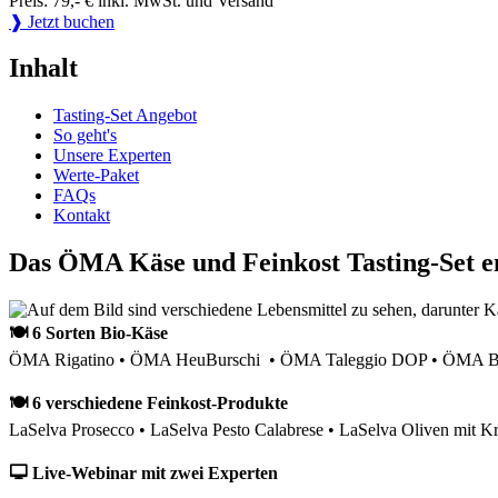
Preis: 79,- € inkl. MwSt. und Versand
❱ Jetzt buchen
Inhalt
Tasting-Set Angebot
So geht's
Unsere Experten
Werte-Paket
FAQs
Kontakt
Das ÖMA Käse und Feinkost Tasting-Set e
🍽 6 Sorten Bio-Käse
ÖMA Rigatino • ÖMA HeuBurschi • ÖMA Taleggio DOP • ÖMA Bau
🍽 6 verschiedene Feinkost-Produkte
LaSelva Prosecco • LaSelva Pesto Calabrese • LaSelva Oliven mit Kr
🖵 Live-Webinar mit zwei Experten