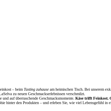
Feinkost – beim
Tasting zuhause
am heimischen Tisch. Bei unserem exklu
LaSelva zu neuen Geschmackserlebnissen verschmilzt.
ste und auf überraschende Geschmacksmomente.
Käse trifft Feinkost.
phie hinter den Produkten – und erleben Sie, wie viel Lebensgefühl in 