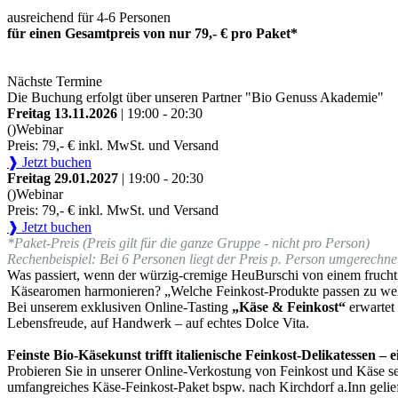
ausreichend für 4-6 Personen
für einen Gesamtpreis von nur 79,- € pro Paket*
Nächste Termine
Die Buchung erfolgt über unseren Partner "Bio Genuss Akademie"
Freitag 13.11.2026
| 19:00 - 20:30
()
Webinar
Preis: 79,- € inkl. MwSt. und Versand
❱ Jetzt buchen
Freitag 29.01.2027
| 19:00 - 20:30
()
Webinar
Preis: 79,- € inkl. MwSt. und Versand
❱ Jetzt buchen
*Paket-Preis (Preis gilt für die ganze Gruppe - nicht pro Person)
Rechenbeispiel: Bei 6 Personen liegt der Preis p. Person umgerechnet
Was passiert, wenn der würzig-cremige HeuBurschi von einem fruchti
Käsearomen harmonieren? „Welche Feinkost-Produkte passen zu we
Bei unserem exklusiven Online-Tasting
„Käse & Feinkost“
erwartet
Lebensfreude, auf Handwerk – auf echtes Dolce Vita.
Feinste Bio-Käsekunst trifft italienische Feinkost-Delikatessen –
Probieren Sie in unserer Online-Verkostung von Feinkost und Käse sel
umfangreiches Käse-Feinkost-Paket bspw. nach Kirchdorf a.Inn gelie