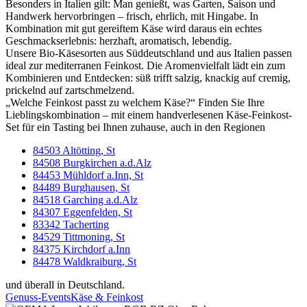
Besonders in Italien gilt: Man genießt, was Garten, Saison und
Handwerk hervorbringen – frisch, ehrlich, mit Hingabe. In
Kombination mit gut gereiftem Käse wird daraus ein echtes
Geschmackserlebnis: herzhaft, aromatisch, lebendig.
Unsere Bio-Käsesorten aus Süddeutschland und aus Italien passen
ideal zur mediterranen Feinkost. Die Aromenvielfalt lädt ein zum
Kombinieren und Entdecken: süß trifft salzig, knackig auf cremig,
prickelnd auf zartschmelzend.
„Welche Feinkost passt zu welchem Käse?“ Finden Sie Ihre
Lieblingskombination – mit einem handverlesenen Käse-Feinkost-
Set für ein Tasting bei Ihnen zuhause, auch in den Regionen
84503 Altötting, St
84508 Burgkirchen a.d.Alz
84453 Mühldorf a.Inn, St
84489 Burghausen, St
84518 Garching a.d.Alz
84307 Eggenfelden, St
83342 Tacherting
84529 Tittmoning, St
84375 Kirchdorf a.Inn
84478 Waldkraiburg, St
und überall in Deutschland.
Genuss-Events
Käse & Feinkost