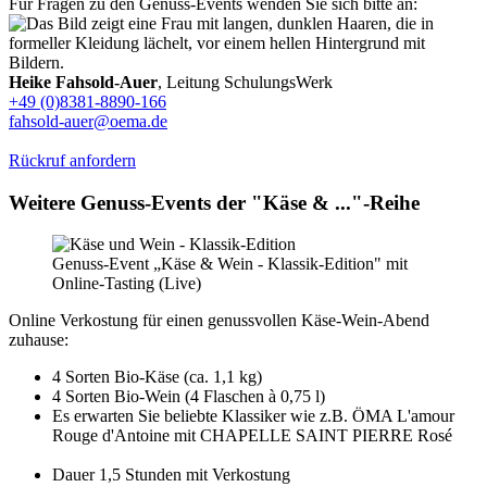
Für Fragen zu den Genuss-Events wenden Sie sich bitte an:
Heike Fahsold-Auer
, Leitung SchulungsWerk
+49 (0)8381-8890-166
fahsold-auer@oema.de
Rückruf anfordern
Weitere Genuss-Events der "Käse & ..."-Reihe
Genuss-Event „Käse & Wein - Klassik-Edition" mit
Online-Tasting (Live)
Online Verkostung für einen genussvollen Käse-Wein-Abend
zuhause:
4 Sorten Bio-Käse (ca. 1,1 kg)
4 Sorten Bio-Wein (4 Flaschen à 0,75 l)
Es erwarten Sie beliebte Klassiker wie z.B. ÖMA L'amour
Rouge d'Antoine mit CHAPELLE SAINT PIERRE Rosé
Dauer 1,5 Stunden mit Verkostung