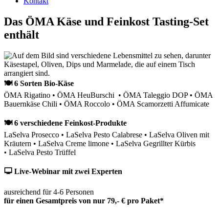
Kontakt
Das ÖMA Käse und Feinkost Tasting-Set
enthält
🍽 6 Sorten Bio-Käse
ÖMA Rigatino • ÖMA HeuBurschi • ÖMA Taleggio DOP • ÖMA
Bauernkäse Chili • ÖMA Roccolo • ÖMA Scamorzetti Affumicate
🍽 6 verschiedene Feinkost-Produkte
LaSelva Prosecco • LaSelva Pesto Calabrese • LaSelva Oliven mit
Kräutern • LaSelva Creme limone • LaSelva Gegrillter Kürbis
• LaSelva Pesto Trüffel
🖵 Live-Webinar mit zwei Experten
ausreichend für 4-6 Personen
für einen Gesamtpreis von nur 79,- € pro Paket*