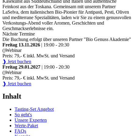
Käsekunst aus Süddeutschland und Italien und authentische
Feinkost aus der Toskana. Gemeinsam mit unserem Partner
LaSelva, dem italienischen Bio-Pionier für Antipasti, Pesti, Oliven
und mediterrane Spezialitäten, laden wir Sie zu einem genussvollen
Verkostungs-Abend voller Aromen, Geschichten und
Geschmackserlebnisse ein.
Nächste Termine
Die Buchung erfolgt über unseren Partner "Bio Genuss Akademie"
Freitag 13.11.2026
| 19:00 - 20:30
()
Webinar
Preis: 79,- € inkl. MwSt. und Versand
❱ Jetzt buchen
Freitag 29.01.2027
| 19:00 - 20:30
()
Webinar
Preis: 79,- € inkl. MwSt. und Versand
❱ Jetzt buchen
Inhalt
Tasting-Set Angebot
So geht's
Unsere Experten
Werte-Paket
FAQs