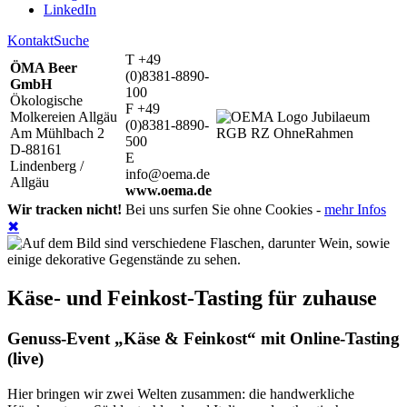
LinkedIn
Kontakt
Suche
T +49
ÖMA Beer
(0)8381-8890-
GmbH
100
Ökologische
F +49
Molkereien Allgäu
(0)8381-8890-
Am Mühlbach 2
500
D-88161
E
Lindenberg /
info@oema.de
Allgäu
www.oema.de
Wir tracken nicht!
Bei uns surfen Sie ohne Cookies -
mehr Infos
✖
Käse- und Feinkost-Tasting für zuhause
Genuss-Event „Käse & Feinkost“ mit Online-Tasting
(live)
Hier bringen wir zwei Welten zusammen: die handwerkliche