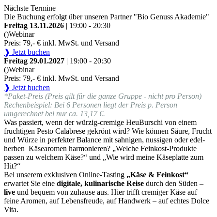
Nächste Termine
Die Buchung erfolgt über unseren Partner "Bio Genuss Akademie"
Freitag 13.11.2026
| 19:00 - 20:30
()
Webinar
Preis: 79,- € inkl. MwSt. und Versand
❱ Jetzt buchen
Freitag 29.01.2027
| 19:00 - 20:30
()
Webinar
Preis: 79,- € inkl. MwSt. und Versand
❱ Jetzt buchen
*Paket-Preis (Preis gilt für die ganze Gruppe - nicht pro Person)
Rechenbeispiel: Bei 6 Personen liegt der Preis p. Person
umgerechnet bei nur ca. 13,17 €.
Was passiert, wenn der würzig-cremige HeuBurschi von einem
fruchtigen Pesto Calabrese gekrönt wird? Wie können Säure, Frucht
und Würze in perfekter Balance mit sahnigen, nussigen oder edel-
herben Käsearomen harmonieren? „Welche Feinkost-Produkte
passen zu welchem Käse?“ und „Wie wird meine Käseplatte zum
Hit?“
Bei unserem exklusiven Online-Tasting
„Käse & Feinkost“
erwartet Sie eine
digitale, kulinarische Reise
durch den Süden –
live
und bequem von zuhause aus. Hier trifft cremiger Käse auf
feine Aromen, auf Lebensfreude, auf Handwerk – auf echtes Dolce
Vita.