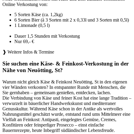
Online Verkostung von:
5 Sorten Käse (ca. 1,2kg)
6 Sorten Bier (à 3 Sorten mit 2 x 0,33l und 3 Sorten mit 0,5l)
1 Limonade (0,5 l)
Dauer 1,5 Stunden mit Verkostung
Nur 69,- €
❱ Weitere Infos & Termine
Sie suchen eine Käse- & Feinkost-Verkostung in der
Nähe von Neuötting, St?
Warum nicht gleich Käse & Feinkost Neuötting, St in den eigenen
vier Wänden verkosten? In entspannter Runde mit Menschen, die
Sie gernhaben – gemeinsam genießen, entdecken, lachen.
Die Verbindung von Käse und feiner Kost hat eine lange Tradition –
verwurzelt in bäuerlicher Handwerkskunst und mediterraner
Genusskultur. Während Käse schon in der Antike als wertvolles
Nahrungsmittel geschätzt wurde, entstand rund ums Mittelmeer eine
Vielfalt an Feinkost: Antipasti, eingelegtes Gemüse, Cremes,
Konfitüren oder feinperliger Prosecco – einst einfache
Bauernrezepte, heute Inbegriff südländischer Lebensfreude.