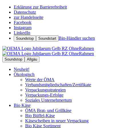
Erklärung zur Barrierefreiheit
Datenschutz
zur Handelsseite
Facebook
Instagram
LinkedIn
Bio-Händler suchen
Soundstop
Soundstart
Soundstop
Allgäu
Neuheit!
Ökologisch
Werte der ÖMA
Verbandsmitgliedschaften/Zertifikate
Verpackungsstrategien
Verpackungs-Erfolge
Soziales Unternehmertum
Bio Käse
ÖMA Brat- und Grillkäse
Bio Büffel-Käse
Käsescheiben in neuer Verpackung
Bio Käse Sortiment