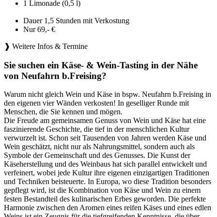
1 Limonade (0,5 l)
Dauer 1,5 Stunden mit Verkostung
Nur 69,- €
❱ Weitere Infos & Termine
Sie suchen ein Käse- & Wein-Tasting in der Nähe
von Neufahrn b.Freising?
Warum nicht gleich Wein und Käse in bspw. Neufahrn b.Freising in
den eigenen vier Wänden verkosten! In geselliger Runde mit
Menschen, die Sie kennen und mögen.
Die Freude am gemeinsamen Genuss von Wein und Käse hat eine
faszinierende Geschichte, die tief in der menschlichen Kultur
verwurzelt ist. Schon seit Tausenden von Jahren werden Käse und
Wein geschätzt, nicht nur als Nahrungsmittel, sondern auch als
Symbole der Gemeinschaft und des Genusses. Die Kunst der
Käseherstellung und des Weinbaus hat sich parallel entwickelt und
verfeinert, wobei jede Kultur ihre eigenen einzigartigen Traditionen
und Techniken beisteuerte. In Europa, wo diese Tradition besonders
gepflegt wird, ist die Kombination von Käse und Wein zu einem
festen Bestandteil des kulinarischen Erbes geworden. Die perfekte
Harmonie zwischen den Aromen eines reifen Käses und eines edlen
Weins ist ein Zeugnis für die tiefgreifenden Kenntnisse, die über