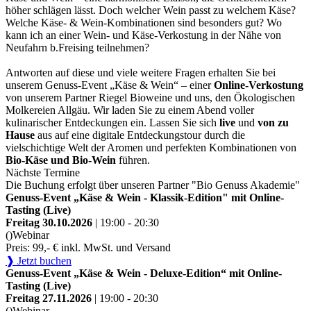
höher schlägen lässt. Doch welcher Wein passt zu welchem Käse?
Welche Käse- & Wein-Kombinationen sind besonders gut? Wo
kann ich an einer Wein- und Käse-Verkostung in der Nähe von
Neufahrn b.Freising teilnehmen?
Antworten auf diese und viele weitere Fragen erhalten Sie bei
unserem Genuss-Event „Käse & Wein“ – einer
Online-Verkostung
von unserem Partner Riegel Bioweine und uns, den Ökologischen
Molkereien Allgäu. Wir laden Sie zu einem Abend voller
kulinarischer Entdeckungen ein. Lassen Sie sich
live
und
von zu
Hause
aus auf eine digitale Entdeckungstour durch die
vielschichtige Welt der Aromen und perfekten Kombinationen von
Bio-Käse und Bio-Wein
führen.
Nächste Termine
Die Buchung erfolgt über unseren Partner "Bio Genuss Akademie"
Genuss-Event „Käse & Wein - Klassik-Edition" mit Online-
Tasting (Live)
Freitag 30.10.2026
| 19:00 - 20:30
()
Webinar
Preis: 99,- € inkl. MwSt. und Versand
❱ Jetzt buchen
Genuss-Event „Käse & Wein - Deluxe-Edition“ mit Online-
Tasting (Live)
Freitag 27.11.2026
| 19:00 - 20:30
()
Webinar