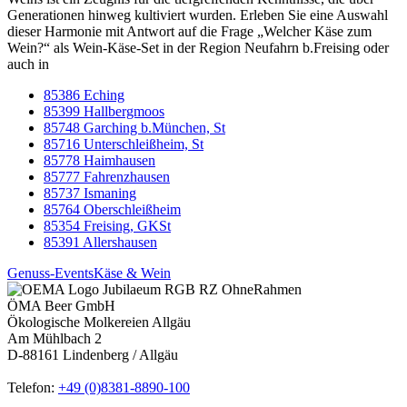
Generationen hinweg kultiviert wurden. Erleben Sie eine Auswahl
dieser Harmonie mit Antwort auf die Frage „Welcher Käse zum
Wein?“ als Wein-Käse-Set in der Region Neufahrn b.Freising oder
auch in
85386 Eching
85399 Hallbergmoos
85748 Garching b.München, St
85716 Unterschleißheim, St
85778 Haimhausen
85777 Fahrenzhausen
85737 Ismaning
85764 Oberschleißheim
85354 Freising, GKSt
85391 Allershausen
Genuss-Events
Käse & Wein
ÖMA Beer GmbH
Ökologische Molkereien Allgäu
Am Mühlbach 2
D-88161 Lindenberg / Allgäu
Telefon:
+49 (0)8381-8890-100