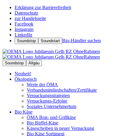
Erklärung zur Barrierefreiheit
Datenschutz
zur Handelsseite
Facebook
Instagram
LinkedIn
Bio-Händler suchen
Soundstop
Soundstart
Soundstop
Allgäu
Neuheit!
Ökologisch
Werte der ÖMA
Verbandsmitgliedschaften/Zertifikate
Verpackungsstrategien
Verpackungs-Erfolge
Soziales Unternehmertum
Bio Käse
ÖMA Brat- und Grillkäse
Bio Büffel-Käse
Käsescheiben in neuer Verpackung
Bio Käse Sortiment