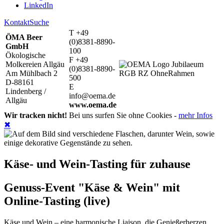
LinkedIn
Kontakt
Suche
T +49
ÖMA Beer
(0)8381-8890-
GmbH
100
Ökologische
F +49
Molkereien Allgäu
(0)8381-8890-
Am Mühlbach 2
500
D-88161
E
Lindenberg /
info@oema.de
Allgäu
www.oema.de
Wir tracken nicht!
Bei uns surfen Sie ohne Cookies -
mehr Infos
✖
Käse- und Wein-Tasting für zuhause
Genuss-Event "Käse & Wein" mit
Online-Tasting (live)
Käse und Wein – eine harmonische Liaison, die Genießerherzen