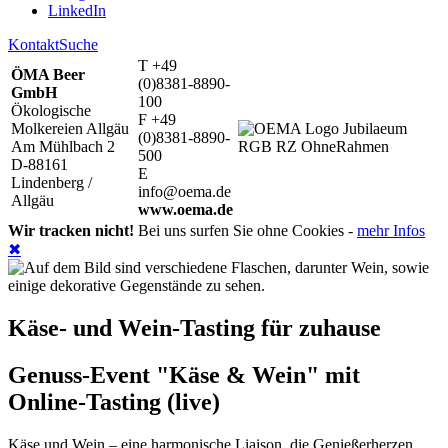
LinkedIn
Kontakt
Suche
T +49
ÖMA Beer
(0)8381-8890-
GmbH
100
Ökologische
F +49
Molkereien Allgäu
(0)8381-8890-
Am Mühlbach 2
500
D-88161
E
Lindenberg /
info@oema.de
Allgäu
www.oema.de
Wir tracken nicht!
Bei uns surfen Sie ohne Cookies -
mehr Infos
✖
Käse- und Wein-Tasting für zuhause
Genuss-Event "Käse & Wein" mit
Online-Tasting (live)
Käse und Wein – eine harmonische Liaison, die Genießerherzen