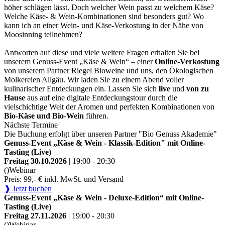
höher schlägen lässt. Doch welcher Wein passt zu welchem Käse?
Welche Käse- & Wein-Kombinationen sind besonders gut? Wo
kann ich an einer Wein- und Käse-Verkostung in der Nähe von
Moosinning teilnehmen?
Antworten auf diese und viele weitere Fragen erhalten Sie bei
unserem Genuss-Event „Käse & Wein“ – einer
Online-Verkostung
von unserem Partner Riegel Bioweine und uns, den Ökologischen
Molkereien Allgäu. Wir laden Sie zu einem Abend voller
kulinarischer Entdeckungen ein. Lassen Sie sich
live
und
von zu
Hause
aus auf eine digitale Entdeckungstour durch die
vielschichtige Welt der Aromen und perfekten Kombinationen von
Bio-Käse und Bio-Wein
führen.
Nächste Termine
Die Buchung erfolgt über unseren Partner "Bio Genuss Akademie"
Genuss-Event „Käse & Wein - Klassik-Edition" mit Online-
Tasting (Live)
Freitag 30.10.2026
| 19:00 - 20:30
()
Webinar
Preis: 99,- € inkl. MwSt. und Versand
❱ Jetzt buchen
Genuss-Event „Käse & Wein - Deluxe-Edition“ mit Online-
Tasting (Live)
Freitag 27.11.2026
| 19:00 - 20:30
()
Webinar