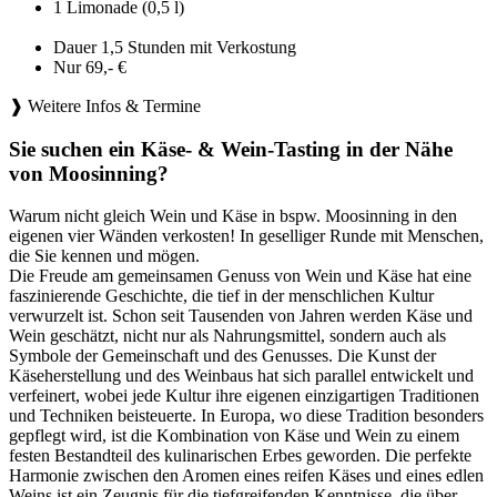
1 Limonade (0,5 l)
Dauer 1,5 Stunden mit Verkostung
Nur 69,- €
❱ Weitere Infos & Termine
Sie suchen ein Käse- & Wein-Tasting in der Nähe
von Moosinning?
Warum nicht gleich Wein und Käse in bspw. Moosinning in den
eigenen vier Wänden verkosten! In geselliger Runde mit Menschen,
die Sie kennen und mögen.
Die Freude am gemeinsamen Genuss von Wein und Käse hat eine
faszinierende Geschichte, die tief in der menschlichen Kultur
verwurzelt ist. Schon seit Tausenden von Jahren werden Käse und
Wein geschätzt, nicht nur als Nahrungsmittel, sondern auch als
Symbole der Gemeinschaft und des Genusses. Die Kunst der
Käseherstellung und des Weinbaus hat sich parallel entwickelt und
verfeinert, wobei jede Kultur ihre eigenen einzigartigen Traditionen
und Techniken beisteuerte. In Europa, wo diese Tradition besonders
gepflegt wird, ist die Kombination von Käse und Wein zu einem
festen Bestandteil des kulinarischen Erbes geworden. Die perfekte
Harmonie zwischen den Aromen eines reifen Käses und eines edlen
Weins ist ein Zeugnis für die tiefgreifenden Kenntnisse, die über