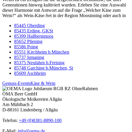
Generationen hinweg kultiviert wurden. Erleben Sie eine Auswahl
dieser Harmonie mit Antwort auf die Frage „Welcher Käse zum
Wein?“ als Wein-Käse-Set in der Region Moosinning oder auch in
85445 Oberding
85435 Erding, GKSt
85399 Hallbergmoos
85652 Pliening
85586 Poing
85551 Kirchheim b.München
85737 Ismaning
85375 Neufahrn b.Freising
85748 Garching b.München, St
85609 Aschheim
Genuss-Events
Käse & Wein
ÖMA Beer GmbH
Ökologische Molkereien Allgäu
Am Mühlbach 2
D-88161 Lindenberg / Allgäu
Telefon:
+49 (0)8381-8890-100
E-Mail:
info@oema.de