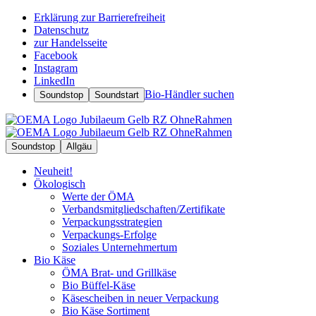
Erklärung zur Barrierefreiheit
Datenschutz
zur Handelsseite
Facebook
Instagram
LinkedIn
Bio-Händler suchen
Soundstop
Soundstart
Soundstop
Allgäu
Neuheit!
Ökologisch
Werte der ÖMA
Verbandsmitgliedschaften/Zertifikate
Verpackungsstrategien
Verpackungs-Erfolge
Soziales Unternehmertum
Bio Käse
ÖMA Brat- und Grillkäse
Bio Büffel-Käse
Käsescheiben in neuer Verpackung
Bio Käse Sortiment