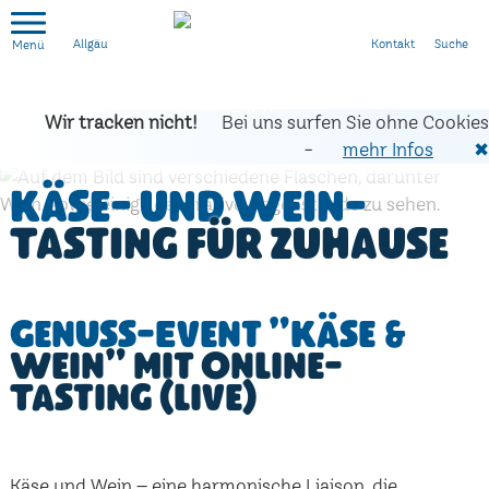
Kontakt
Suche
Allgäu
Wir tracken nicht!
Bei uns surfen Sie ohne Cookies
-
mehr Infos
✖
Käse- und Wein-
Tasting für zuhause
Genuss-Event "Käse &
Wein" mit Online-
Tasting (live)
Käse und Wein – eine harmonische Liaison, die