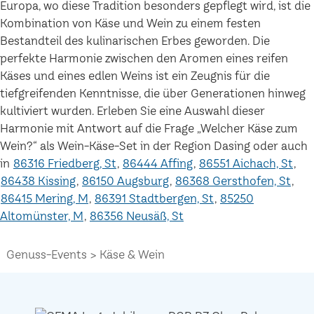
Europa, wo diese Tradition besonders gepflegt wird, ist die
Kombination von Käse und Wein zu einem festen
Bestandteil des kulinarischen Erbes geworden. Die
perfekte Harmonie zwischen den Aromen eines reifen
Käses und eines edlen Weins ist ein Zeugnis für die
tiefgreifenden Kenntnisse, die über Generationen hinweg
kultiviert wurden. Erleben Sie eine Auswahl dieser
Harmonie mit Antwort auf die Frage „Welcher Käse zum
Wein?“ als Wein-Käse-Set in der Region Dasing oder auch
in
86316 Friedberg, St
86444 Affing
86551 Aichach, St
86438 Kissing
86150 Augsburg
86368 Gersthofen, St
86415 Mering, M
86391 Stadtbergen, St
85250
Altomünster, M
86356 Neusäß, St
Genuss-Events
Käse & Wein