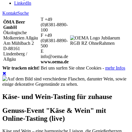
LinkedIn
Kontakt
Suche
T +49
ÖMA Beer
(0)8381-8890-
GmbH
100
Ökologische
F +49
Molkereien Allgäu
(0)8381-8890-
Am Mühlbach 2
500
D-88161
E
Lindenberg /
info@oema.de
Allgäu
www.oema.de
Wir tracken nicht!
Bei uns surfen Sie ohne Cookies -
mehr Infos
✖
Käse- und Wein-Tasting für zuhause
Genuss-Event "Käse & Wein" mit
Online-Tasting (live)
Käse und Wein – eine harmonische Liaison, die Genießerherzen