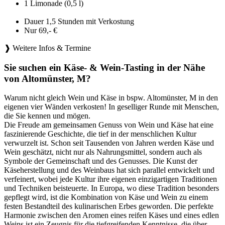
1 Limonade (0,5 l)
Dauer 1,5 Stunden mit Verkostung
Nur 69,- €
❱ Weitere Infos & Termine
Sie suchen ein Käse- & Wein-Tasting in der Nähe
von Altomünster, M?
Warum nicht gleich Wein und Käse in bspw. Altomünster, M in den
eigenen vier Wänden verkosten! In geselliger Runde mit Menschen,
die Sie kennen und mögen.
Die Freude am gemeinsamen Genuss von Wein und Käse hat eine
faszinierende Geschichte, die tief in der menschlichen Kultur
verwurzelt ist. Schon seit Tausenden von Jahren werden Käse und
Wein geschätzt, nicht nur als Nahrungsmittel, sondern auch als
Symbole der Gemeinschaft und des Genusses. Die Kunst der
Käseherstellung und des Weinbaus hat sich parallel entwickelt und
verfeinert, wobei jede Kultur ihre eigenen einzigartigen Traditionen
und Techniken beisteuerte. In Europa, wo diese Tradition besonders
gepflegt wird, ist die Kombination von Käse und Wein zu einem
festen Bestandteil des kulinarischen Erbes geworden. Die perfekte
Harmonie zwischen den Aromen eines reifen Käses und eines edlen
Weins ist ein Zeugnis für die tiefgreifenden Kenntnisse, die über