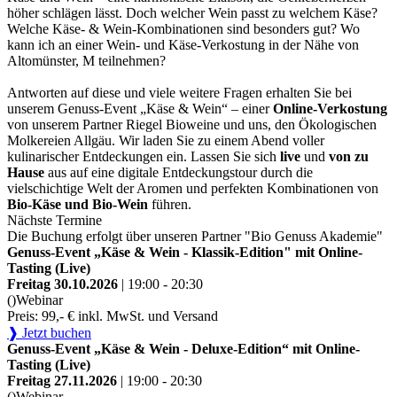
höher schlägen lässt. Doch welcher Wein passt zu welchem Käse?
Welche Käse- & Wein-Kombinationen sind besonders gut? Wo
kann ich an einer Wein- und Käse-Verkostung in der Nähe von
Altomünster, M teilnehmen?
Antworten auf diese und viele weitere Fragen erhalten Sie bei
unserem Genuss-Event „Käse & Wein“ – einer
Online-Verkostung
von unserem Partner Riegel Bioweine und uns, den Ökologischen
Molkereien Allgäu. Wir laden Sie zu einem Abend voller
kulinarischer Entdeckungen ein. Lassen Sie sich
live
und
von zu
Hause
aus auf eine digitale Entdeckungstour durch die
vielschichtige Welt der Aromen und perfekten Kombinationen von
Bio-Käse und Bio-Wein
führen.
Nächste Termine
Die Buchung erfolgt über unseren Partner "Bio Genuss Akademie"
Genuss-Event „Käse & Wein - Klassik-Edition" mit Online-
Tasting (Live)
Freitag 30.10.2026
| 19:00 - 20:30
()
Webinar
Preis: 99,- € inkl. MwSt. und Versand
❱ Jetzt buchen
Genuss-Event „Käse & Wein - Deluxe-Edition“ mit Online-
Tasting (Live)
Freitag 27.11.2026
| 19:00 - 20:30
()
Webinar