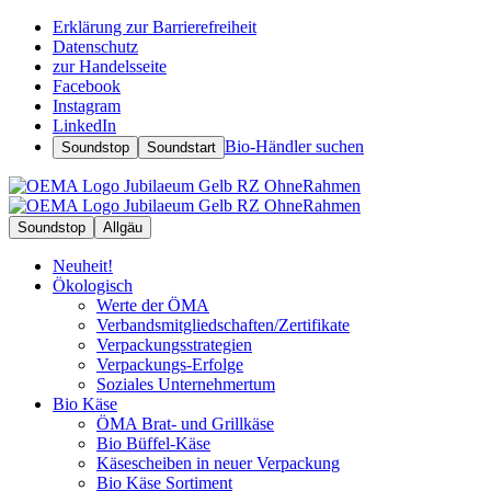
Erklärung zur Barrierefreiheit
Datenschutz
zur Handelsseite
Facebook
Instagram
LinkedIn
Bio-Händler suchen
Soundstop
Soundstart
Soundstop
Allgäu
Neuheit!
Ökologisch
Werte der ÖMA
Verbandsmitgliedschaften/Zertifikate
Verpackungsstrategien
Verpackungs-Erfolge
Soziales Unternehmertum
Bio Käse
ÖMA Brat- und Grillkäse
Bio Büffel-Käse
Käsescheiben in neuer Verpackung
Bio Käse Sortiment