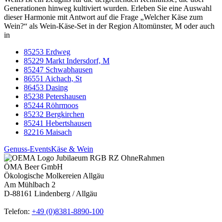
Generationen hinweg kultiviert wurden. Erleben Sie eine Auswahl
dieser Harmonie mit Antwort auf die Frage „Welcher Käse zum
Wein?“ als Wein-Käse-Set in der Region Altomünster, M oder auch
in
85253 Erdweg
85229 Markt Indersdorf, M
85247 Schwabhausen
86551 Aichach, St
86453 Dasing
85238 Petershausen
85244 Röhrmoos
85232 Bergkirchen
85241 Hebertshausen
82216 Maisach
Genuss-Events
Käse & Wein
ÖMA Beer GmbH
Ökologische Molkereien Allgäu
Am Mühlbach 2
D-88161 Lindenberg / Allgäu
Telefon:
+49 (0)8381-8890-100