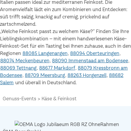
Italien passen ideal zur mediterranen Feinkost. Die
Aromenvielfalt lädt ein zum Kombinieren und Entdecken:
süß trifft salzig, knackig auf cremig, prickelnd auf
zartschmelzend.
„Welche Feinkost passt zu welchem Käse?“ Finden Sie Ihre
Lieblingskombination – mit einem handverlesenen Käse-
Feinkost-Set für ein Tasting bei Ihnen zuhause, auch in den
Regionen
88085 Langenargen
88094 Oberteuringen
88074 Meckenbeuren
88090 Immenstaad am Bodensee
88069 Tettnang
88677 Markdorf
88079 Kressbronn am
Bodensee
88709 Meersburg
88263 Horgenzell
88682
Salem
und überall in Deutschland.
Genuss-Events
Käse & Feinkost