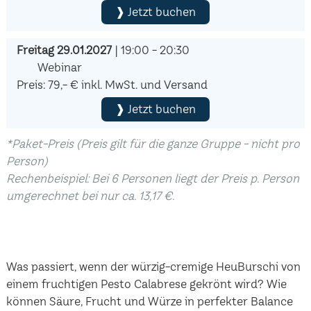
❱ Jetzt buchen
Freitag 29.01.2027
| 19:00 - 20:30
Webinar
Preis: 79,- € inkl. MwSt. und Versand
❱ Jetzt buchen
*Paket-Preis (Preis gilt für die ganze Gruppe - nicht pro
Person)
Rechenbeispiel: Bei 6 Personen liegt der Preis p. Person
umgerechnet bei nur ca. 13,17 €.
Was passiert, wenn der würzig-cremige HeuBurschi von
einem fruchtigen Pesto Calabrese gekrönt wird? Wie
können Säure, Frucht und Würze in perfekter Balance