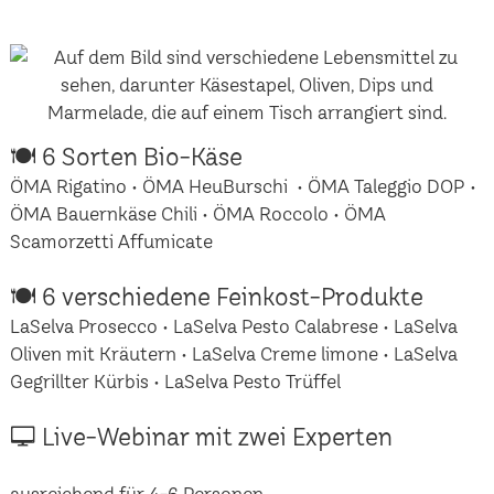
🍽 6 Sorten Bio-Käse
ÖMA Rigatino • ÖMA HeuBurschi • ÖMA Taleggio DOP •
ÖMA Bauernkäse Chili • ÖMA Roccolo • ÖMA
Scamorzetti Affumicate
🍽 6 verschiedene Feinkost-Produkte
LaSelva Prosecco • LaSelva Pesto Calabrese • LaSelva
Oliven mit Kräutern • LaSelva Creme limone • LaSelva
Gegrillter Kürbis • LaSelva Pesto Trüffel
🖵 Live-Webinar mit zwei Experten
ausreichend für 4-6 Personen