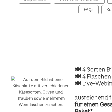
FAQs
Ko
🍽 4 Sorten B
🍽 4 Flaschen
🍽 Live-Webin
ausreichend f
für einen Ges
Paket*