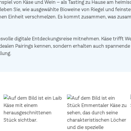
piel von Käse und Wein – als Tasting zu Hause am heimisc
leben Sie, wie ausgewählte Bioweine von Riegel und feinst
chen Einheit verschmelzen. Es kommt zusammen, was zusam
ssvolle digitale Entdeckungsreise mitnehmen. Käse trifft W
ie idealen Pairings kennen, sondern erhalten auch spannen
lung.