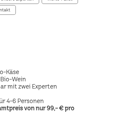
ntakt
io-Käse
 Bio-Wein
ar mit zwei Experten
ür 4-6 Personen
amtpreis von nur 99,- € pro