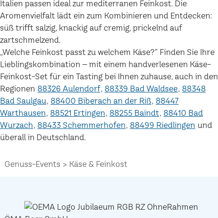
Italien passen ideal zur mediterranen Feinkost. Die
Aromenvielfalt lädt ein zum Kombinieren und Entdecken:
süß trifft salzig, knackig auf cremig, prickelnd auf
zartschmelzend.
„Welche Feinkost passt zu welchem Käse?“ Finden Sie Ihre
Lieblingskombination – mit einem handverlesenen Käse-
Feinkost-Set für ein Tasting bei Ihnen zuhause, auch in den
Regionen
88326 Aulendorf
88339 Bad Waldsee
88348
Bad Saulgau
88400 Biberach an der Riß
88447
Warthausen
88521 Ertingen
88255 Baindt
88410 Bad
Wurzach
88433 Schemmerhofen
88499 Riedlingen
und
überall in Deutschland.
Genuss-Events
Käse & Feinkost