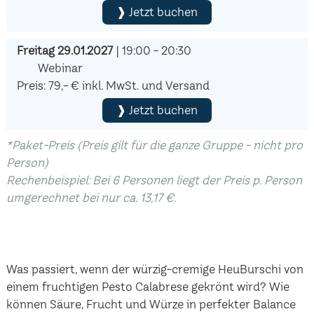
❱ Jetzt buchen
Freitag 29.01.2027
| 19:00 - 20:30
Webinar
Preis: 79,- € inkl. MwSt. und Versand
❱ Jetzt buchen
*Paket-Preis (Preis gilt für die ganze Gruppe - nicht pro
Person)
Rechenbeispiel: Bei 6 Personen liegt der Preis p. Person
umgerechnet bei nur ca. 13,17 €.
Was passiert, wenn der würzig-cremige HeuBurschi von
einem fruchtigen Pesto Calabrese gekrönt wird? Wie
können Säure, Frucht und Würze in perfekter Balance