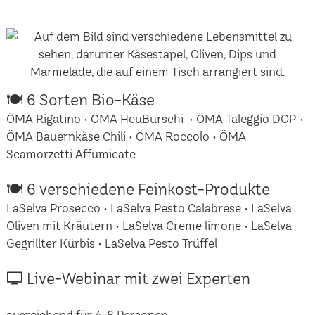
🍽 6 Sorten Bio-Käse
ÖMA Rigatino • ÖMA HeuBurschi • ÖMA Taleggio DOP •
ÖMA Bauernkäse Chili • ÖMA Roccolo • ÖMA
Scamorzetti Affumicate
🍽 6 verschiedene Feinkost-Produkte
LaSelva Prosecco • LaSelva Pesto Calabrese • LaSelva
Oliven mit Kräutern • LaSelva Creme limone • LaSelva
Gegrillter Kürbis • LaSelva Pesto Trüffel
🖵 Live-Webinar mit zwei Experten
ausreichend für 4-6 Personen