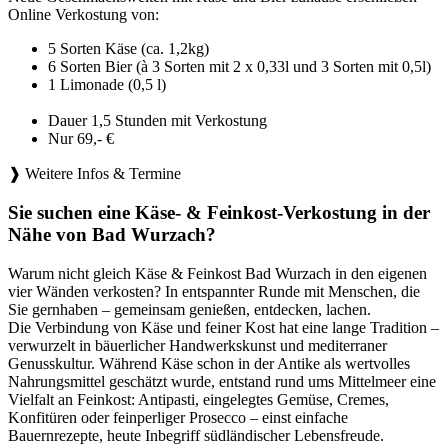
Online Verkostung von:
5 Sorten Käse (ca. 1,2kg)
6 Sorten Bier (à 3 Sorten mit 2 x 0,33l und 3 Sorten mit 0,5l)
1 Limonade (0,5 l)
Dauer 1,5 Stunden mit Verkostung
Nur 69,- €
❱ Weitere Infos & Termine
Sie suchen eine Käse- & Feinkost-Verkostung in der
Nähe von Bad Wurzach?
Warum nicht gleich Käse & Feinkost Bad Wurzach in den eigenen
vier Wänden verkosten? In entspannter Runde mit Menschen, die
Sie gernhaben – gemeinsam genießen, entdecken, lachen.
Die Verbindung von Käse und feiner Kost hat eine lange Tradition –
verwurzelt in bäuerlicher Handwerkskunst und mediterraner
Genusskultur. Während Käse schon in der Antike als wertvolles
Nahrungsmittel geschätzt wurde, entstand rund ums Mittelmeer eine
Vielfalt an Feinkost: Antipasti, eingelegtes Gemüse, Cremes,
Konfitüren oder feinperliger Prosecco – einst einfache
Bauernrezepte, heute Inbegriff südländischer Lebensfreude.