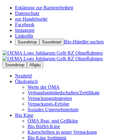
Erklärung zur Barrierefreiheit
Datenschutz
zur Handelsseite
Facebook
Instagram
LinkedIn
Bio-Händler suchen
Soundstop
Soundstart
Soundstop
Allgäu
Neuheit!
Ökologisch
Werte der ÖMA
Verbandsmitgliedschaften/Zertifikate
Verpackungsstrategien
Verpackungs-Erfolge
Soziales Unternehmertum
Bio Käse
ÖMA Brat- und Grillkäse
Bio Büffel-Käse
Käsescheiben in neuer Verpackung
Bio Käse Sortiment