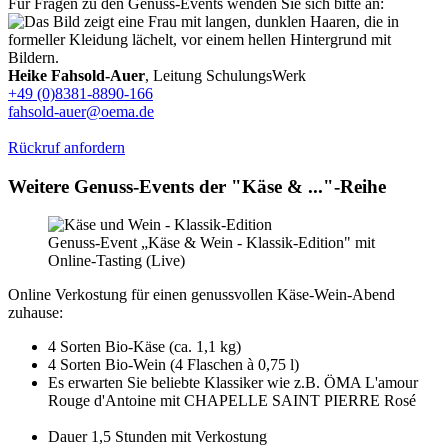
Für Fragen zu den Genuss-Events wenden Sie sich bitte an:
Heike Fahsold-Auer
, Leitung SchulungsWerk
+49 (0)8381-8890-166
fahsold-auer@oema.de
Rückruf anfordern
Weitere Genuss-Events der "Käse & ..."-Reihe
Genuss-Event „Käse & Wein - Klassik-Edition" mit
Online-Tasting (Live)
Online Verkostung für einen genussvollen Käse-Wein-Abend
zuhause:
4 Sorten Bio-Käse (ca. 1,1 kg)
4 Sorten Bio-Wein (4 Flaschen à 0,75 l)
Es erwarten Sie beliebte Klassiker wie z.B. ÖMA L'amour
Rouge d'Antoine mit CHAPELLE SAINT PIERRE Rosé
Dauer 1,5 Stunden mit Verkostung