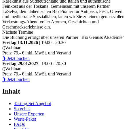
Käsekunst aus Süddeutschland und Italien und authentische
Feinkost aus der Toskana. Gemeinsam mit unserem Partner
LaSelva, dem italienischen Bio-Pionier für Antipasti, Pesti, Oliven
und mediterrane Spezialitäten, laden wir Sie zu einem genussvollen
Verkostungs-Abend voller Aromen, Geschichten und
Geschmackserlebnisse ein.
Nächste Termine
Die Buchung erfolgt über unseren Partner "Bio Genuss Akademie"
Freitag 13.11.2026
| 19:00 - 20:30
()
Webinar
Preis: 79,- € inkl. MwSt. und Versand
❱ Jetzt buchen
Freitag 29.01.2027
| 19:00 - 20:30
()
Webinar
Preis: 79,- € inkl. MwSt. und Versand
❱ Jetzt buchen
Inhalt
Tasting-Set Angebot
So geht's
Unsere Experten
Werte-Paket
FAQs