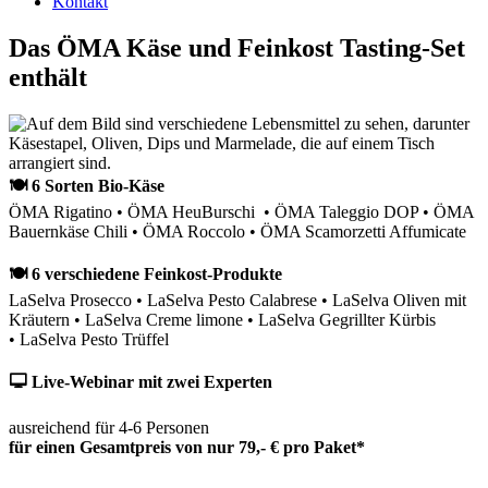
Kontakt
Das ÖMA Käse und Feinkost Tasting-Set
enthält
🍽 6 Sorten Bio-Käse
ÖMA Rigatino • ÖMA HeuBurschi • ÖMA Taleggio DOP • ÖMA
Bauernkäse Chili • ÖMA Roccolo • ÖMA Scamorzetti Affumicate
🍽 6 verschiedene Feinkost-Produkte
LaSelva Prosecco • LaSelva Pesto Calabrese • LaSelva Oliven mit
Kräutern • LaSelva Creme limone • LaSelva Gegrillter Kürbis
• LaSelva Pesto Trüffel
🖵 Live-Webinar mit zwei Experten
ausreichend für 4-6 Personen
für einen Gesamtpreis von nur 79,- € pro Paket*