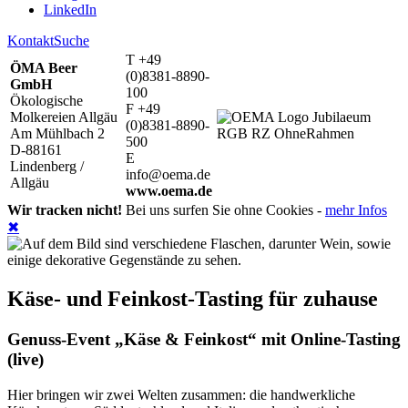
LinkedIn
Kontakt
Suche
T +49
ÖMA Beer
(0)8381-8890-
GmbH
100
Ökologische
F +49
Molkereien Allgäu
(0)8381-8890-
Am Mühlbach 2
500
D-88161
E
Lindenberg /
info@oema.de
Allgäu
www.oema.de
Wir tracken nicht!
Bei uns surfen Sie ohne Cookies -
mehr Infos
✖
Käse- und Feinkost-Tasting für zuhause
Genuss-Event „Käse & Feinkost“ mit Online-Tasting
(live)
Hier bringen wir zwei Welten zusammen: die handwerkliche