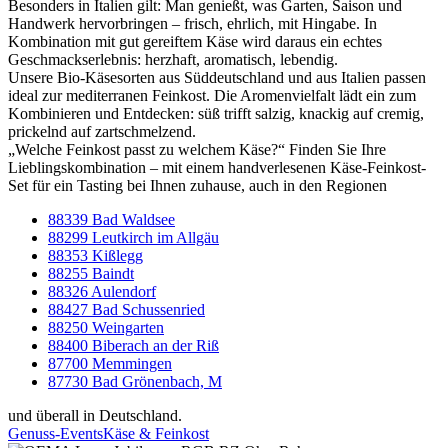
Besonders in Italien gilt: Man genießt, was Garten, Saison und
Handwerk hervorbringen – frisch, ehrlich, mit Hingabe. In
Kombination mit gut gereiftem Käse wird daraus ein echtes
Geschmackserlebnis: herzhaft, aromatisch, lebendig.
Unsere Bio-Käsesorten aus Süddeutschland und aus Italien passen
ideal zur mediterranen Feinkost. Die Aromenvielfalt lädt ein zum
Kombinieren und Entdecken: süß trifft salzig, knackig auf cremig,
prickelnd auf zartschmelzend.
„Welche Feinkost passt zu welchem Käse?“ Finden Sie Ihre
Lieblingskombination – mit einem handverlesenen Käse-Feinkost-
Set für ein Tasting bei Ihnen zuhause, auch in den Regionen
88339 Bad Waldsee
88299 Leutkirch im Allgäu
88353 Kißlegg
88255 Baindt
88326 Aulendorf
88427 Bad Schussenried
88250 Weingarten
88400 Biberach an der Riß
87700 Memmingen
87730 Bad Grönenbach, M
und überall in Deutschland.
Genuss-Events
Käse & Feinkost