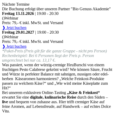
Nächste Termine
Die Buchung erfolgt über unseren Partner "Bio Genuss Akademie"
Freitag 13.11.2026
| 19:00 - 20:30
()
Webinar
Preis: 79,- € inkl. MwSt. und Versand
❱ Jetzt buchen
Freitag 29.01.2027
| 19:00 - 20:30
()
Webinar
Preis: 79,- € inkl. MwSt. und Versand
❱ Jetzt buchen
*Paket-Preis (Preis gilt für die ganze Gruppe - nicht pro Person)
Rechenbeispiel: Bei 6 Personen liegt der Preis p. Person
umgerechnet bei nur ca. 13,17 €.
Was passiert, wenn der würzig-cremige HeuBurschi von einem
fruchtigen Pesto Calabrese gekrönt wird? Wie können Säure, Frucht
und Würze in perfekter Balance mit sahnigen, nussigen oder edel-
herben Käsearomen harmonieren? „Welche Feinkost-Produkte
passen zu welchem Käse?“ und „Wie wird meine Käseplatte zum
Hit?“
Bei unserem exklusiven Online-Tasting
„Käse & Feinkost“
erwartet Sie eine
digitale, kulinarische Reise
durch den Süden –
live
und bequem von zuhause aus. Hier trifft cremiger Käse auf
feine Aromen, auf Lebensfreude, auf Handwerk – auf echtes Dolce
Vita.