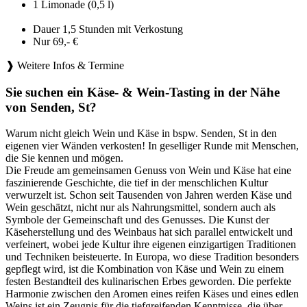
1 Limonade (0,5 l)
Dauer 1,5 Stunden mit Verkostung
Nur 69,- €
❱ Weitere Infos & Termine
Sie suchen ein Käse- & Wein-Tasting in der Nähe
von Senden, St?
Warum nicht gleich Wein und Käse in bspw. Senden, St in den
eigenen vier Wänden verkosten! In geselliger Runde mit Menschen,
die Sie kennen und mögen.
Die Freude am gemeinsamen Genuss von Wein und Käse hat eine
faszinierende Geschichte, die tief in der menschlichen Kultur
verwurzelt ist. Schon seit Tausenden von Jahren werden Käse und
Wein geschätzt, nicht nur als Nahrungsmittel, sondern auch als
Symbole der Gemeinschaft und des Genusses. Die Kunst der
Käseherstellung und des Weinbaus hat sich parallel entwickelt und
verfeinert, wobei jede Kultur ihre eigenen einzigartigen Traditionen
und Techniken beisteuerte. In Europa, wo diese Tradition besonders
gepflegt wird, ist die Kombination von Käse und Wein zu einem
festen Bestandteil des kulinarischen Erbes geworden. Die perfekte
Harmonie zwischen den Aromen eines reifen Käses und eines edlen
Weins ist ein Zeugnis für die tiefgreifenden Kenntnisse, die über