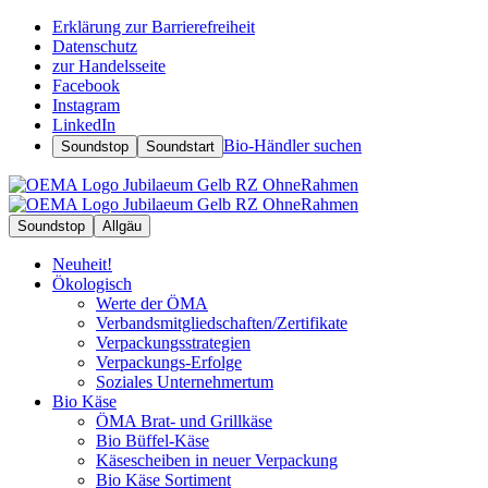
Erklärung zur Barrierefreiheit
Datenschutz
zur Handelsseite
Facebook
Instagram
LinkedIn
Bio-Händler suchen
Soundstop
Soundstart
Soundstop
Allgäu
Neuheit!
Ökologisch
Werte der ÖMA
Verbandsmitgliedschaften/Zertifikate
Verpackungsstrategien
Verpackungs-Erfolge
Soziales Unternehmertum
Bio Käse
ÖMA Brat- und Grillkäse
Bio Büffel-Käse
Käsescheiben in neuer Verpackung
Bio Käse Sortiment