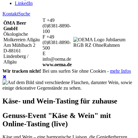
LinkedIn
Kontakt
Suche
T +49
ÖMA Beer
(0)8381-8890-
GmbH
100
Ökologische
F +49
Molkereien Allgäu
(0)8381-8890-
Am Mühlbach 2
500
D-88161
E
Lindenberg /
info@oema.de
Allgäu
www.oema.de
Wir tracken nicht!
Bei uns surfen Sie ohne Cookies -
mehr Infos
✖
Käse- und Wein-Tasting für zuhause
Genuss-Event "Käse & Wein" mit
Online-Tasting (live)
Käse und Wein – eine harmonische Liaison, die Genießerherzen