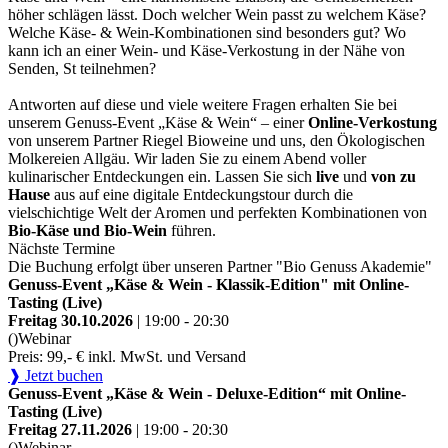
höher schlägen lässt. Doch welcher Wein passt zu welchem Käse?
Welche Käse- & Wein-Kombinationen sind besonders gut? Wo
kann ich an einer Wein- und Käse-Verkostung in der Nähe von
Senden, St teilnehmen?
Antworten auf diese und viele weitere Fragen erhalten Sie bei
unserem Genuss-Event „Käse & Wein“ – einer
Online-Verkostung
von unserem Partner Riegel Bioweine und uns, den Ökologischen
Molkereien Allgäu. Wir laden Sie zu einem Abend voller
kulinarischer Entdeckungen ein. Lassen Sie sich
live
und
von zu
Hause
aus auf eine digitale Entdeckungstour durch die
vielschichtige Welt der Aromen und perfekten Kombinationen von
Bio-Käse und Bio-Wein
führen.
Nächste Termine
Die Buchung erfolgt über unseren Partner "Bio Genuss Akademie"
Genuss-Event „Käse & Wein - Klassik-Edition" mit Online-
Tasting (Live)
Freitag 30.10.2026
| 19:00 - 20:30
()
Webinar
Preis: 99,- € inkl. MwSt. und Versand
❱ Jetzt buchen
Genuss-Event „Käse & Wein - Deluxe-Edition“ mit Online-
Tasting (Live)
Freitag 27.11.2026
| 19:00 - 20:30
()
Webinar