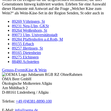
Generationen hinweg kultiviert wurden. Erleben Sie eine Auswahl
dieser Harmonie mit Antwort auf die Frage „Welcher Käse zum
Wein?“ als Wein-Käse-Set in der Region Senden, St oder auch in
89269 Vöhringen, St
89231 Neu-Ulm, GKSt
89264 Weißenhorn, St
89073 Ulm, Universitätsstadt
89284 Pfaffenhofen a.d.Roth, M
89155 Erbach
89257 Illertissen, St
89165 Dietenheim
89275 Elchingen
88480 Achstetten
Genuss-Events
Käse & Wein
ÖMA Beer GmbH
Ökologische Molkereien Allgäu
Am Mühlbach 2
D-88161 Lindenberg / Allgäu
Telefon:
+49 (0)8381-8890-100
E-Mail:
info@oema.de