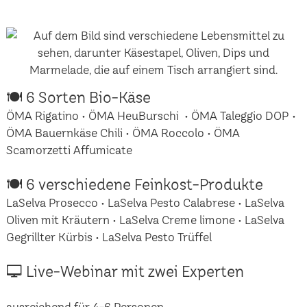
🍽 6 Sorten Bio-Käse
ÖMA Rigatino • ÖMA HeuBurschi • ÖMA Taleggio DOP •
ÖMA Bauernkäse Chili • ÖMA Roccolo • ÖMA
Scamorzetti Affumicate
🍽 6 verschiedene Feinkost-Produkte
LaSelva Prosecco • LaSelva Pesto Calabrese • LaSelva
Oliven mit Kräutern • LaSelva Creme limone • LaSelva
Gegrillter Kürbis • LaSelva Pesto Trüffel
🖵 Live-Webinar mit zwei Experten
ausreichend für 4-6 Personen