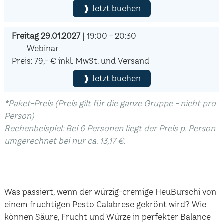
❱ Jetzt buchen
Freitag 29.01.2027
| 19:00 - 20:30
Webinar
Preis: 79,- € inkl. MwSt. und Versand
❱ Jetzt buchen
*Paket-Preis (Preis gilt für die ganze Gruppe - nicht pro
Person)
Rechenbeispiel: Bei 6 Personen liegt der Preis p. Person
umgerechnet bei nur ca. 13,17 €.
Was passiert, wenn der würzig-cremige HeuBurschi von
einem fruchtigen Pesto Calabrese gekrönt wird? Wie
können Säure, Frucht und Würze in perfekter Balance