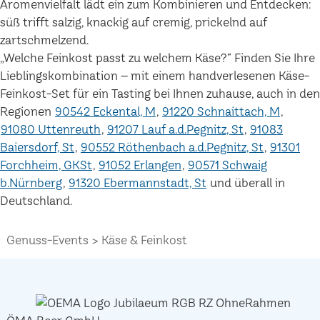
Aromenvielfalt lädt ein zum Kombinieren und Entdecken:
süß trifft salzig, knackig auf cremig, prickelnd auf
zartschmelzend.
„Welche Feinkost passt zu welchem Käse?“ Finden Sie Ihre
Lieblingskombination – mit einem handverlesenen Käse-
Feinkost-Set für ein Tasting bei Ihnen zuhause, auch in den
Regionen
90542 Eckental, M
91220 Schnaittach, M
91080 Uttenreuth
91207 Lauf a.d.Pegnitz, St
91083
Baiersdorf, St
90552 Röthenbach a.d.Pegnitz, St
91301
Forchheim, GKSt
91052 Erlangen
90571 Schwaig
b.Nürnberg
91320 Ebermannstadt, St
und überall in
Deutschland.
Genuss-Events
Käse & Feinkost