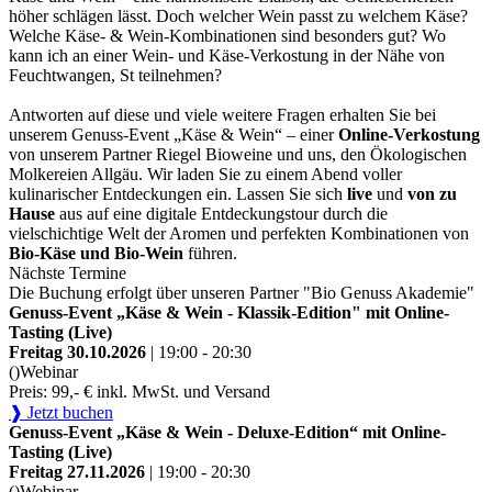
höher schlägen lässt. Doch welcher Wein passt zu welchem Käse?
Welche Käse- & Wein-Kombinationen sind besonders gut? Wo
kann ich an einer Wein- und Käse-Verkostung in der Nähe von
Feuchtwangen, St teilnehmen?
Antworten auf diese und viele weitere Fragen erhalten Sie bei
unserem Genuss-Event „Käse & Wein“ – einer
Online-Verkostung
von unserem Partner Riegel Bioweine und uns, den Ökologischen
Molkereien Allgäu. Wir laden Sie zu einem Abend voller
kulinarischer Entdeckungen ein. Lassen Sie sich
live
und
von zu
Hause
aus auf eine digitale Entdeckungstour durch die
vielschichtige Welt der Aromen und perfekten Kombinationen von
Bio-Käse und Bio-Wein
führen.
Nächste Termine
Die Buchung erfolgt über unseren Partner "Bio Genuss Akademie"
Genuss-Event „Käse & Wein - Klassik-Edition" mit Online-
Tasting (Live)
Freitag 30.10.2026
| 19:00 - 20:30
()
Webinar
Preis: 99,- € inkl. MwSt. und Versand
❱ Jetzt buchen
Genuss-Event „Käse & Wein - Deluxe-Edition“ mit Online-
Tasting (Live)
Freitag 27.11.2026
| 19:00 - 20:30
()
Webinar