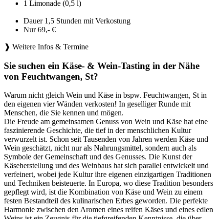
1 Limonade (0,5 l)
Dauer 1,5 Stunden mit Verkostung
Nur 69,- €
❱ Weitere Infos & Termine
Sie suchen ein Käse- & Wein-Tasting in der Nähe
von Feuchtwangen, St?
Warum nicht gleich Wein und Käse in bspw. Feuchtwangen, St in
den eigenen vier Wänden verkosten! In geselliger Runde mit
Menschen, die Sie kennen und mögen.
Die Freude am gemeinsamen Genuss von Wein und Käse hat eine
faszinierende Geschichte, die tief in der menschlichen Kultur
verwurzelt ist. Schon seit Tausenden von Jahren werden Käse und
Wein geschätzt, nicht nur als Nahrungsmittel, sondern auch als
Symbole der Gemeinschaft und des Genusses. Die Kunst der
Käseherstellung und des Weinbaus hat sich parallel entwickelt und
verfeinert, wobei jede Kultur ihre eigenen einzigartigen Traditionen
und Techniken beisteuerte. In Europa, wo diese Tradition besonders
gepflegt wird, ist die Kombination von Käse und Wein zu einem
festen Bestandteil des kulinarischen Erbes geworden. Die perfekte
Harmonie zwischen den Aromen eines reifen Käses und eines edlen
Weins ist ein Zeugnis für die tiefgreifenden Kenntnisse, die über