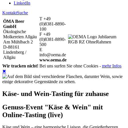
LinkedIn
Kontakt
Suche
T +49
ÖMA Beer
(0)8381-8890-
GmbH
100
Ökologische
F +49
Molkereien Allgäu
(0)8381-8890-
Am Mühlbach 2
500
D-88161
E
Lindenberg /
info@oema.de
Allgäu
www.oema.de
Wir tracken nicht!
Bei uns surfen Sie ohne Cookies -
mehr Infos
✖
Käse- und Wein-Tasting für zuhause
Genuss-Event "Käse & Wein" mit
Online-Tasting (live)
Käse und Wein – eine harmonische Liaison, die Genießerherzen