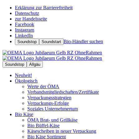
Erklärung zur Barrierefreiheit
Datenschutz
zur Handelsseite
Facebook
Instagram
LinkedIn
Bio-Händler suchen
Soundstop
Soundstart
Soundstop
Allgäu
Neuheit!
Ökologisch
Werte der ÖMA
Verbandsmitgliedschaften/Zertifikate
Verpackungsstrategien
Verpackungs-Erfolge
Soziales Unternehmertum
Bio Käse
ÖMA Brat- und Grillkäse
Bio Büffel-Käse
Käsescheiben in neuer Verpackung
Bio Käse Sortiment