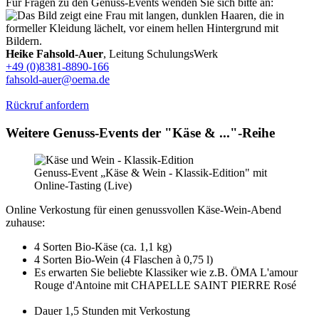
Für Fragen zu den Genuss-Events wenden Sie sich bitte an:
Heike Fahsold-Auer
, Leitung SchulungsWerk
+49 (0)8381-8890-166
fahsold-auer@oema.de
Rückruf anfordern
Weitere Genuss-Events der "Käse & ..."-Reihe
Genuss-Event „Käse & Wein - Klassik-Edition" mit
Online-Tasting (Live)
Online Verkostung für einen genussvollen Käse-Wein-Abend
zuhause:
4 Sorten Bio-Käse (ca. 1,1 kg)
4 Sorten Bio-Wein (4 Flaschen à 0,75 l)
Es erwarten Sie beliebte Klassiker wie z.B. ÖMA L'amour
Rouge d'Antoine mit CHAPELLE SAINT PIERRE Rosé
Dauer 1,5 Stunden mit Verkostung