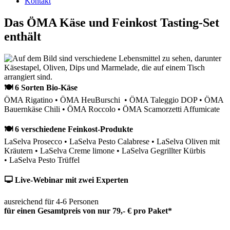
Kontakt
Das ÖMA Käse und Feinkost Tasting-Set
enthält
🍽 6 Sorten Bio-Käse
ÖMA Rigatino • ÖMA HeuBurschi • ÖMA Taleggio DOP • ÖMA
Bauernkäse Chili • ÖMA Roccolo • ÖMA Scamorzetti Affumicate
🍽 6 verschiedene Feinkost-Produkte
LaSelva Prosecco • LaSelva Pesto Calabrese • LaSelva Oliven mit
Kräutern • LaSelva Creme limone • LaSelva Gegrillter Kürbis
• LaSelva Pesto Trüffel
🖵 Live-Webinar mit zwei Experten
ausreichend für 4-6 Personen
für einen Gesamtpreis von nur 79,- € pro Paket*