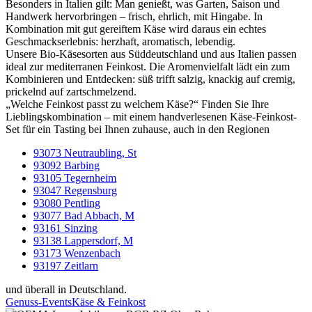
Besonders in Italien gilt: Man genießt, was Garten, Saison und
Handwerk hervorbringen – frisch, ehrlich, mit Hingabe. In
Kombination mit gut gereiftem Käse wird daraus ein echtes
Geschmackserlebnis: herzhaft, aromatisch, lebendig.
Unsere Bio-Käsesorten aus Süddeutschland und aus Italien passen
ideal zur mediterranen Feinkost. Die Aromenvielfalt lädt ein zum
Kombinieren und Entdecken: süß trifft salzig, knackig auf cremig,
prickelnd auf zartschmelzend.
„Welche Feinkost passt zu welchem Käse?“ Finden Sie Ihre
Lieblingskombination – mit einem handverlesenen Käse-Feinkost-
Set für ein Tasting bei Ihnen zuhause, auch in den Regionen
93073 Neutraubling, St
93092 Barbing
93105 Tegernheim
93047 Regensburg
93080 Pentling
93077 Bad Abbach, M
93161 Sinzing
93138 Lappersdorf, M
93173 Wenzenbach
93197 Zeitlarn
und überall in Deutschland.
Genuss-Events
Käse & Feinkost