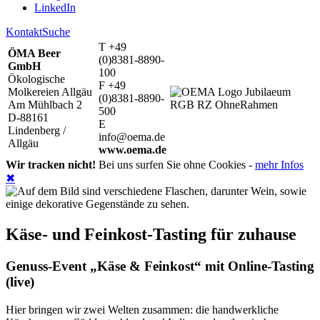
LinkedIn
Kontakt
Suche
T +49
ÖMA Beer
(0)8381-8890-
GmbH
100
Ökologische
F +49
Molkereien Allgäu
(0)8381-8890-
Am Mühlbach 2
500
D-88161
E
Lindenberg /
info@oema.de
Allgäu
www.oema.de
Wir tracken nicht!
Bei uns surfen Sie ohne Cookies -
mehr Infos
✖
Käse- und Feinkost-Tasting für zuhause
Genuss-Event „Käse & Feinkost“ mit Online-Tasting
(live)
Hier bringen wir zwei Welten zusammen: die handwerkliche