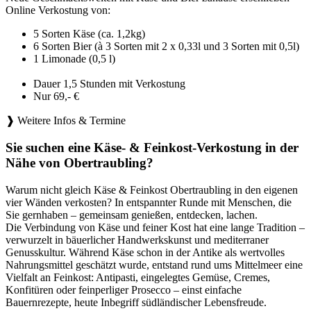
Online Verkostung von:
5 Sorten Käse (ca. 1,2kg)
6 Sorten Bier (à 3 Sorten mit 2 x 0,33l und 3 Sorten mit 0,5l)
1 Limonade (0,5 l)
Dauer 1,5 Stunden mit Verkostung
Nur 69,- €
❱ Weitere Infos & Termine
Sie suchen eine Käse- & Feinkost-Verkostung in der
Nähe von Obertraubling?
Warum nicht gleich Käse & Feinkost Obertraubling in den eigenen
vier Wänden verkosten? In entspannter Runde mit Menschen, die
Sie gernhaben – gemeinsam genießen, entdecken, lachen.
Die Verbindung von Käse und feiner Kost hat eine lange Tradition –
verwurzelt in bäuerlicher Handwerkskunst und mediterraner
Genusskultur. Während Käse schon in der Antike als wertvolles
Nahrungsmittel geschätzt wurde, entstand rund ums Mittelmeer eine
Vielfalt an Feinkost: Antipasti, eingelegtes Gemüse, Cremes,
Konfitüren oder feinperliger Prosecco – einst einfache
Bauernrezepte, heute Inbegriff südländischer Lebensfreude.