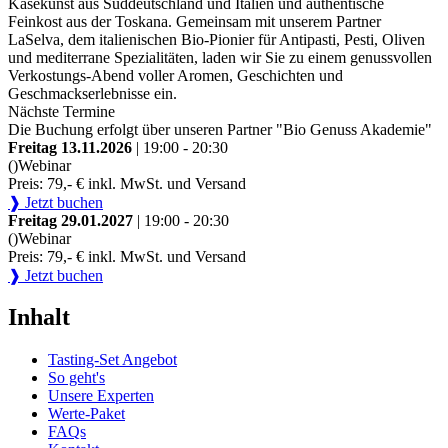
Käsekunst aus Süddeutschland und Italien und authentische
Feinkost aus der Toskana. Gemeinsam mit unserem Partner
LaSelva, dem italienischen Bio-Pionier für Antipasti, Pesti, Oliven
und mediterrane Spezialitäten, laden wir Sie zu einem genussvollen
Verkostungs-Abend voller Aromen, Geschichten und
Geschmackserlebnisse ein.
Nächste Termine
Die Buchung erfolgt über unseren Partner "Bio Genuss Akademie"
Freitag 13.11.2026
| 19:00 - 20:30
()
Webinar
Preis: 79,- € inkl. MwSt. und Versand
❱ Jetzt buchen
Freitag 29.01.2027
| 19:00 - 20:30
()
Webinar
Preis: 79,- € inkl. MwSt. und Versand
❱ Jetzt buchen
Inhalt
Tasting-Set Angebot
So geht's
Unsere Experten
Werte-Paket
FAQs