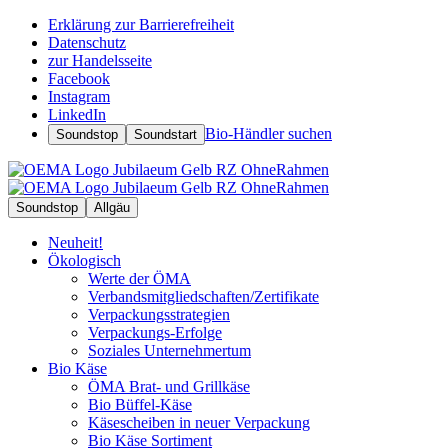
Erklärung zur Barrierefreiheit
Datenschutz
zur Handelsseite
Facebook
Instagram
LinkedIn
Bio-Händler suchen
Soundstop
Soundstart
Soundstop
Allgäu
Neuheit!
Ökologisch
Werte der ÖMA
Verbandsmitgliedschaften/Zertifikate
Verpackungsstrategien
Verpackungs-Erfolge
Soziales Unternehmertum
Bio Käse
ÖMA Brat- und Grillkäse
Bio Büffel-Käse
Käsescheiben in neuer Verpackung
Bio Käse Sortiment