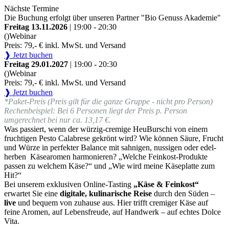
Nächste Termine
Die Buchung erfolgt über unseren Partner "Bio Genuss Akademie"
Freitag 13.11.2026
| 19:00 - 20:30
()
Webinar
Preis: 79,- € inkl. MwSt. und Versand
❱ Jetzt buchen
Freitag 29.01.2027
| 19:00 - 20:30
()
Webinar
Preis: 79,- € inkl. MwSt. und Versand
❱ Jetzt buchen
*Paket-Preis (Preis gilt für die ganze Gruppe - nicht pro Person)
Rechenbeispiel: Bei 6 Personen liegt der Preis p. Person
umgerechnet bei nur ca. 13,17 €.
Was passiert, wenn der würzig-cremige HeuBurschi von einem
fruchtigen Pesto Calabrese gekrönt wird? Wie können Säure, Frucht
und Würze in perfekter Balance mit sahnigen, nussigen oder edel-
herben Käsearomen harmonieren? „Welche Feinkost-Produkte
passen zu welchem Käse?“ und „Wie wird meine Käseplatte zum
Hit?“
Bei unserem exklusiven Online-Tasting
„Käse & Feinkost“
erwartet Sie eine
digitale, kulinarische Reise
durch den Süden –
live
und bequem von zuhause aus. Hier trifft cremiger Käse auf
feine Aromen, auf Lebensfreude, auf Handwerk – auf echtes Dolce
Vita.