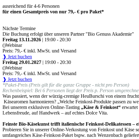
ausreichend für 4-6 Personen
für einen Gesamtpreis von nur 79,- € pro Paket*
Nächste Termine
Die Buchung erfolgt über unseren Partner "Bio Genuss Akademie"
Freitag 13.11.2026
| 19:00 - 20:30
()
Webinar
Preis: 79,- € inkl. MwSt. und Versand
❱ Jetzt buchen
Freitag 29.01.2027
| 19:00 - 20:30
()
Webinar
Preis: 79,- € inkl. MwSt. und Versand
❱ Jetzt buchen
*Paket-Preis (Preis gilt für die ganze Gruppe - nicht pro Person)
Rechenbeispiel: Bei 6 Personen liegt der Preis p. Person umgerechnet
Was passiert, wenn der würzig-cremige HeuBurschi von einem fruchti
Käsearomen harmonieren? „Welche Feinkost-Produkte passen zu we
Bei unserem exklusiven Online-Tasting
„Käse & Feinkost“
erwartet
Lebensfreude, auf Handwerk – auf echtes Dolce Vita.
Feinste Bio-Käsekunst trifft italienische Feinkost-Delikatessen –
Probieren Sie in unserer Online-Verkostung von Feinkost und Käse sel
umfangreiches Käse-Feinkost-Paket bspw. nach Wenzenbach geliefert