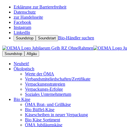
Erklärung zur Barrierefreiheit
Datenschutz
zur Handelsseite
Facebook
Instagram
LinkedIn
Bio-Händler suchen
Soundstop
Soundstart
Soundstop
Allgäu
Neuheit!
Ökologisch
Werte der ÖMA
Verbandsmitgliedschaften/Zertifikate
Verpackungsstrategien
Verpackungs-Erfolge
Soziales Unternehmertum
Bio Käse
ÖMA Brat- und Grillkäse
Bio Büffel-Käse
Käsescheiben in neuer Verpackung
Bio Käse Sortiment
ÖMA Jubiläumskäse