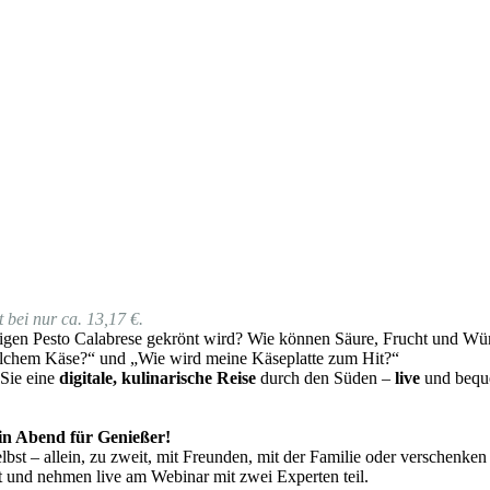
 bei nur ca. 13,17 €.
gen Pesto Calabrese gekrönt wird? Wie können Säure, Frucht und Würz
lchem Käse?“ und „Wie wird meine Käseplatte zum Hit?“
 Sie eine
digitale, kulinarische Reise
durch den Süden –
live
und beque
 ein Abend für Genießer!
bst – allein, zu zweit, mit Freunden, mit der Familie oder verschenken
 und nehmen live am Webinar mit zwei Experten teil.