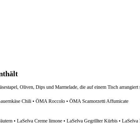
nthält
ernkäse Chili • ÖMA Roccolo • ÖMA Scamorzetti Affumicate
äutern • LaSelva Creme limone • LaSelva Gegrillter Kürbis • LaSelva 