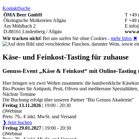
Kontakt
Suche
ÖMA Beer GmbH
T +49 
Ökologische Molkereien Allgäu
F +49 
Am Mühlbach 2
E info
D-88161 Lindenberg / Allgäu
www.o
Wir tracken nicht!
Bei uns surfen Sie ohne Cookies -
mehr Infos
✖
Käse- und Feinkost-Tasting für zuhause
Genuss-Event „Käse & Feinkost“ mit Online-Tasting (
Hier bringen wir zwei Welten zusammen: die handwerkliche Käsekunst
Bio-Pionier für Antipasti, Pesti, Oliven und mediterrane Spezialitä
Nächste Termine
Die Buchung erfolgt über unseren Partner "Bio Genuss Akademie"
Freitag 13.11.2026
| 19:00 - 20:30
()
Webinar
Preis: 79,- € inkl. MwSt. und Versand
❱ Jetzt buchen
Freitag 29.01.2027
| 19:00 - 20:30
()
Webinar