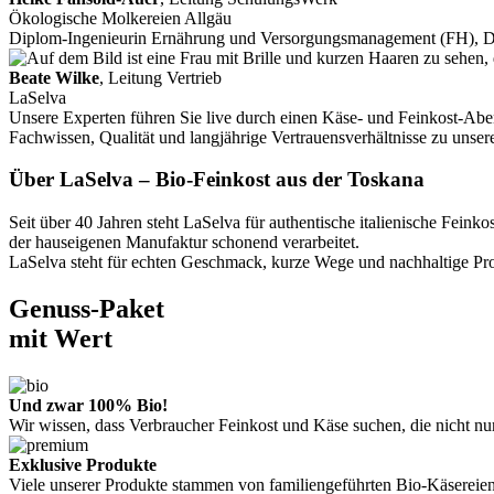
Ökologische Molkereien Allgäu
Diplom-Ingenieurin Ernährung und Versorgungsmanagement (FH), 
Beate Wilke
, Leitung Vertrieb
LaSelva
Unsere Experten führen Sie live durch einen Käse- und Feinkost-Aben
Fachwissen, Qualität und langjährige Vertrauensverhältnisse zu unse
Über LaSelva – Bio-Feinkost aus der Toskana
Seit über 40 Jahren steht LaSelva für authentische italienische Fe
der hauseigenen Manufaktur schonend verarbeitet.
LaSelva steht für echten Geschmack, kurze Wege und nachhaltige Prod
Genuss-Paket
mit Wert
Und zwar 100% Bio!
Wir wissen, dass Verbraucher Feinkost und Käse suchen, die nicht n
Exklusive Produkte
Viele unserer Produkte stammen von familiengeführten Bio-Käsereien