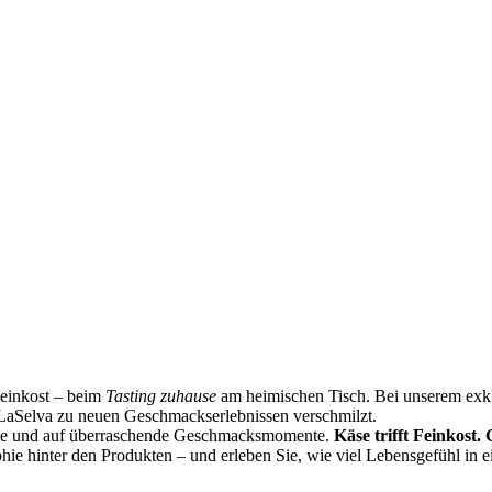
Feinkost – beim
Tasting zuhause
am heimischen Tisch. Bei unserem exklu
LaSelva zu neuen Geschmackserlebnissen verschmilzt.
ste und auf überraschende Geschmacksmomente.
Käse trifft Feinkost.
phie hinter den Produkten – und erleben Sie, wie viel Lebensgefühl in 