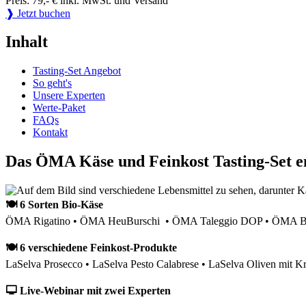
Preis: 79,- € inkl. MwSt. und Versand
❱ Jetzt buchen
Inhalt
Tasting-Set Angebot
So geht's
Unsere Experten
Werte-Paket
FAQs
Kontakt
Das ÖMA Käse und Feinkost Tasting-Set e
🍽 6 Sorten Bio-Käse
ÖMA Rigatino • ÖMA HeuBurschi • ÖMA Taleggio DOP • ÖMA Bau
🍽 6 verschiedene Feinkost-Produkte
LaSelva Prosecco • LaSelva Pesto Calabrese • LaSelva Oliven mit Kr
🖵 Live-Webinar mit zwei Experten