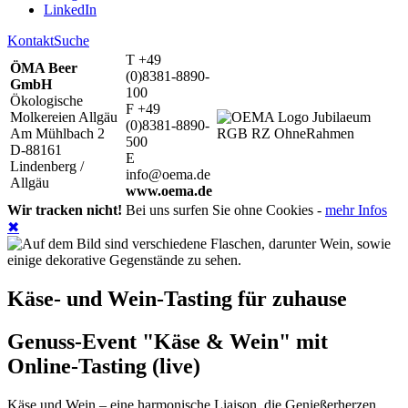
LinkedIn
Kontakt
Suche
T +49
ÖMA Beer
(0)8381-8890-
GmbH
100
Ökologische
F +49
Molkereien Allgäu
(0)8381-8890-
Am Mühlbach 2
500
D-88161
E
Lindenberg /
info@oema.de
Allgäu
www.oema.de
Wir tracken nicht!
Bei uns surfen Sie ohne Cookies -
mehr Infos
✖
Käse- und Wein-Tasting für zuhause
Genuss-Event "Käse & Wein" mit
Online-Tasting (live)
Käse und Wein – eine harmonische Liaison, die Genießerherzen