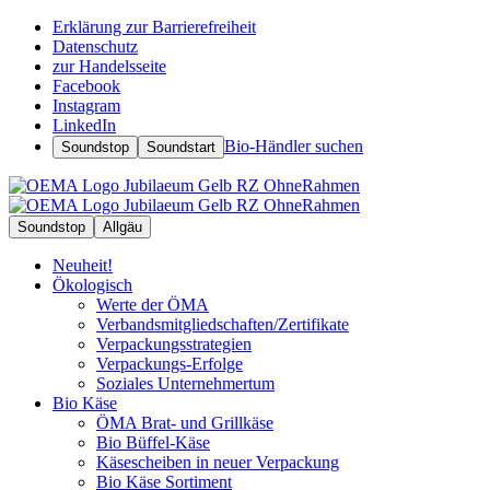
Erklärung zur Barrierefreiheit
Datenschutz
zur Handelsseite
Facebook
Instagram
LinkedIn
Bio-Händler suchen
Soundstop
Soundstart
Soundstop
Allgäu
Neuheit!
Ökologisch
Werte der ÖMA
Verbandsmitgliedschaften/Zertifikate
Verpackungsstrategien
Verpackungs-Erfolge
Soziales Unternehmertum
Bio Käse
ÖMA Brat- und Grillkäse
Bio Büffel-Käse
Käsescheiben in neuer Verpackung
Bio Käse Sortiment