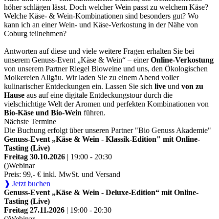
höher schlägen lässt. Doch welcher Wein passt zu welchem Käse?
Welche Käse- & Wein-Kombinationen sind besonders gut? Wo
kann ich an einer Wein- und Käse-Verkostung in der Nähe von
Coburg teilnehmen?
Antworten auf diese und viele weitere Fragen erhalten Sie bei
unserem Genuss-Event „Käse & Wein“ – einer
Online-Verkostung
von unserem Partner Riegel Bioweine und uns, den Ökologischen
Molkereien Allgäu. Wir laden Sie zu einem Abend voller
kulinarischer Entdeckungen ein. Lassen Sie sich
live
und
von zu
Hause
aus auf eine digitale Entdeckungstour durch die
vielschichtige Welt der Aromen und perfekten Kombinationen von
Bio-Käse und Bio-Wein
führen.
Nächste Termine
Die Buchung erfolgt über unseren Partner "Bio Genuss Akademie"
Genuss-Event „Käse & Wein - Klassik-Edition" mit Online-
Tasting (Live)
Freitag 30.10.2026
| 19:00 - 20:30
()
Webinar
Preis: 99,- € inkl. MwSt. und Versand
❱ Jetzt buchen
Genuss-Event „Käse & Wein - Deluxe-Edition“ mit Online-
Tasting (Live)
Freitag 27.11.2026
| 19:00 - 20:30
()
Webinar