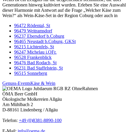
Generationen hinweg kultiviert wurden. Erleben Sie eine Auswahl
dieser Harmonie mit Antwort auf die Frage „Welcher Käse zum
Wein?“ als Wein-Käse-Set in der Region Coburg oder auch in
96472 Rödental, St
96479 Weitramsdorf
96237 Ebersdorf b.Coburg
96465 Neustadt b.Coburg, GKSt
96215 Lichtenfels, St
96247 Michelau i.OFr.
96528 Frankenblick
96476 Bad Rodach, St
96231 Bad Staffelstein, St
96515 Sonneberg
Genuss-Events
Käse & Wein
ÖMA Beer GmbH
Ökologische Molkereien Allgäu
Am Mühlbach 2
D-88161 Lindenberg / Allgäu
Telefon:
+49 (0)8381-8890-100
E-Mail:
info@oema.de