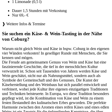
1 Limonade (0,5 l)
Dauer 1,5 Stunden mit Verkostung
Nur 69,- €
❱ Weitere Infos & Termine
Sie suchen ein Käse- & Wein-Tasting in der Nähe
von Coburg?
Warum nicht gleich Wein und Käse in bspw. Coburg in den eigenen
vier Wänden verkosten! In geselliger Runde mit Menschen, die Sie
kennen und mögen.
Die Freude am gemeinsamen Genuss von Wein und Käse hat eine
faszinierende Geschichte, die tief in der menschlichen Kultur
verwurzelt ist. Schon seit Tausenden von Jahren werden Käse und
Wein geschätzt, nicht nur als Nahrungsmittel, sondern auch als
Symbole der Gemeinschaft und des Genusses. Die Kunst der
Käseherstellung und des Weinbaus hat sich parallel entwickelt und
verfeinert, wobei jede Kultur ihre eigenen einzigartigen Traditionen
und Techniken beisteuerte. In Europa, wo diese Tradition besonders
gepflegt wird, ist die Kombination von Käse und Wein zu einem
festen Bestandteil des kulinarischen Erbes geworden. Die perfekte
Harmonie zwischen den Aromen eines reifen Käses und eines edlen
Weins ist ein Zeugnis für die tiefgreifenden Kenntnisse, die über