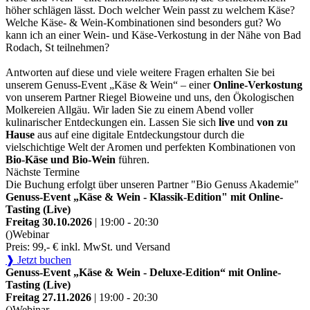
höher schlägen lässt. Doch welcher Wein passt zu welchem Käse?
Welche Käse- & Wein-Kombinationen sind besonders gut? Wo
kann ich an einer Wein- und Käse-Verkostung in der Nähe von Bad
Rodach, St teilnehmen?
Antworten auf diese und viele weitere Fragen erhalten Sie bei
unserem Genuss-Event „Käse & Wein“ – einer
Online-Verkostung
von unserem Partner Riegel Bioweine und uns, den Ökologischen
Molkereien Allgäu. Wir laden Sie zu einem Abend voller
kulinarischer Entdeckungen ein. Lassen Sie sich
live
und
von zu
Hause
aus auf eine digitale Entdeckungstour durch die
vielschichtige Welt der Aromen und perfekten Kombinationen von
Bio-Käse und Bio-Wein
führen.
Nächste Termine
Die Buchung erfolgt über unseren Partner "Bio Genuss Akademie"
Genuss-Event „Käse & Wein - Klassik-Edition" mit Online-
Tasting (Live)
Freitag 30.10.2026
| 19:00 - 20:30
()
Webinar
Preis: 99,- € inkl. MwSt. und Versand
❱ Jetzt buchen
Genuss-Event „Käse & Wein - Deluxe-Edition“ mit Online-
Tasting (Live)
Freitag 27.11.2026
| 19:00 - 20:30
()
Webinar