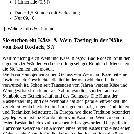
1 Limonade (0,5 l)
Dauer 1,5 Stunden mit Verkostung
Nur 69,- €
❱ Weitere Infos & Termine
Sie suchen ein Käse- & Wein-Tasting in der Nähe
von Bad Rodach, St?
Warum nicht gleich Wein und Käse in bspw. Bad Rodach, St in den
eigenen vier Wänden verkosten! In geselliger Runde mit Menschen,
die Sie kennen und mögen.
Die Freude am gemeinsamen Genuss von Wein und Käse hat eine
faszinierende Geschichte, die tief in der menschlichen Kultur
verwurzelt ist. Schon seit Tausenden von Jahren werden Käse und
Wein geschätzt, nicht nur als Nahrungsmittel, sondern auch als
Symbole der Gemeinschaft und des Genusses. Die Kunst der
Käseherstellung und des Weinbaus hat sich parallel entwickelt und
verfeinert, wobei jede Kultur ihre eigenen einzigartigen Traditionen
und Techniken beisteuerte. In Europa, wo diese Tradition besonders
gepflegt wird, ist die Kombination von Käse und Wein zu einem
festen Bestandteil des kulinarischen Erbes geworden. Die perfekte
Harmonie zwischen den Aromen eines reifen Käses und eines edlen
Weins ist ein Zeugnis für die tiefgreifenden Kenntnisse, die über