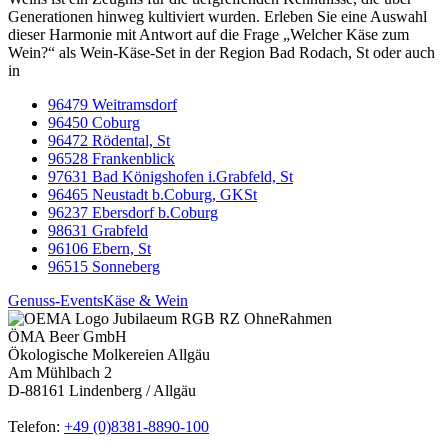
Generationen hinweg kultiviert wurden. Erleben Sie eine Auswahl
dieser Harmonie mit Antwort auf die Frage „Welcher Käse zum
Wein?“ als Wein-Käse-Set in der Region Bad Rodach, St oder auch
in
96479 Weitramsdorf
96450 Coburg
96472 Rödental, St
96528 Frankenblick
97631 Bad Königshofen i.Grabfeld, St
96465 Neustadt b.Coburg, GKSt
96237 Ebersdorf b.Coburg
98631 Grabfeld
96106 Ebern, St
96515 Sonneberg
Genuss-Events
Käse & Wein
ÖMA Beer GmbH
Ökologische Molkereien Allgäu
Am Mühlbach 2
D-88161 Lindenberg / Allgäu
Telefon:
+49 (0)8381-8890-100