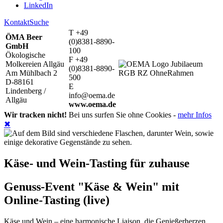
LinkedIn
Kontakt
Suche
T +49
ÖMA Beer
(0)8381-8890-
GmbH
100
Ökologische
F +49
Molkereien Allgäu
(0)8381-8890-
Am Mühlbach 2
500
D-88161
E
Lindenberg /
info@oema.de
Allgäu
www.oema.de
Wir tracken nicht!
Bei uns surfen Sie ohne Cookies -
mehr Infos
✖
Käse- und Wein-Tasting für zuhause
Genuss-Event "Käse & Wein" mit
Online-Tasting (live)
Käse und Wein – eine harmonische Liaison, die Genießerherzen