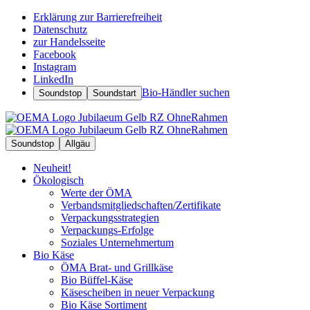
Erklärung zur Barrierefreiheit
Datenschutz
zur Handelsseite
Facebook
Instagram
LinkedIn
Bio-Händler suchen
Soundstop
Soundstart
Soundstop
Allgäu
Neuheit!
Ökologisch
Werte der ÖMA
Verbandsmitgliedschaften/Zertifikate
Verpackungsstrategien
Verpackungs-Erfolge
Soziales Unternehmertum
Bio Käse
ÖMA Brat- und Grillkäse
Bio Büffel-Käse
Käsescheiben in neuer Verpackung
Bio Käse Sortiment