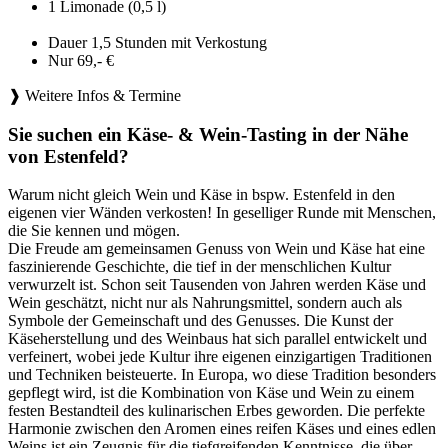
1 Limonade (0,5 l)
Dauer 1,5 Stunden mit Verkostung
Nur 69,- €
❱ Weitere Infos & Termine
Sie suchen ein Käse- & Wein-Tasting in der Nähe
von Estenfeld?
Warum nicht gleich Wein und Käse in bspw. Estenfeld in den
eigenen vier Wänden verkosten! In geselliger Runde mit Menschen,
die Sie kennen und mögen.
Die Freude am gemeinsamen Genuss von Wein und Käse hat eine
faszinierende Geschichte, die tief in der menschlichen Kultur
verwurzelt ist. Schon seit Tausenden von Jahren werden Käse und
Wein geschätzt, nicht nur als Nahrungsmittel, sondern auch als
Symbole der Gemeinschaft und des Genusses. Die Kunst der
Käseherstellung und des Weinbaus hat sich parallel entwickelt und
verfeinert, wobei jede Kultur ihre eigenen einzigartigen Traditionen
und Techniken beisteuerte. In Europa, wo diese Tradition besonders
gepflegt wird, ist die Kombination von Käse und Wein zu einem
festen Bestandteil des kulinarischen Erbes geworden. Die perfekte
Harmonie zwischen den Aromen eines reifen Käses und eines edlen
Weins ist ein Zeugnis für die tiefgreifenden Kenntnisse, die über