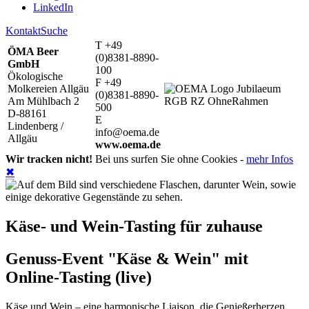
LinkedIn
Kontakt
Suche
T +49
ÖMA Beer
(0)8381-8890-
GmbH
100
Ökologische
F +49
Molkereien Allgäu
(0)8381-8890-
Am Mühlbach 2
500
D-88161
E
Lindenberg /
info@oema.de
Allgäu
www.oema.de
Wir tracken nicht!
Bei uns surfen Sie ohne Cookies -
mehr Infos
✖
Käse- und Wein-Tasting für zuhause
Genuss-Event "Käse & Wein" mit
Online-Tasting (live)
Käse und Wein – eine harmonische Liaison, die Genießerherzen