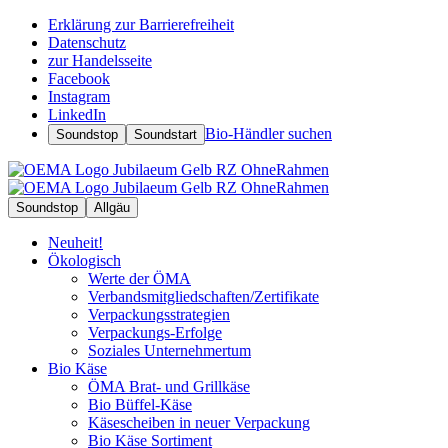
Erklärung zur Barrierefreiheit
Datenschutz
zur Handelsseite
Facebook
Instagram
LinkedIn
Bio-Händler suchen
Soundstop
Soundstart
Soundstop
Allgäu
Neuheit!
Ökologisch
Werte der ÖMA
Verbandsmitgliedschaften/Zertifikate
Verpackungsstrategien
Verpackungs-Erfolge
Soziales Unternehmertum
Bio Käse
ÖMA Brat- und Grillkäse
Bio Büffel-Käse
Käsescheiben in neuer Verpackung
Bio Käse Sortiment