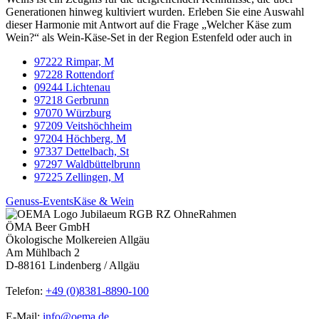
Generationen hinweg kultiviert wurden. Erleben Sie eine Auswahl
dieser Harmonie mit Antwort auf die Frage „Welcher Käse zum
Wein?“ als Wein-Käse-Set in der Region Estenfeld oder auch in
97222 Rimpar, M
97228 Rottendorf
09244 Lichtenau
97218 Gerbrunn
97070 Würzburg
97209 Veitshöchheim
97204 Höchberg, M
97337 Dettelbach, St
97297 Waldbüttelbrunn
97225 Zellingen, M
Genuss-Events
Käse & Wein
ÖMA Beer GmbH
Ökologische Molkereien Allgäu
Am Mühlbach 2
D-88161 Lindenberg / Allgäu
Telefon:
+49 (0)8381-8890-100
E-Mail:
info@oema.de