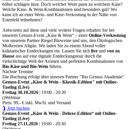
höher schlägen lässt. Doch welcher Wein passt zu welchem Käse?
Welche Käse- & Wein-Kombinationen sind besonders gut? Wo
kann ich an einer Wein- und Käse-Verkostung in der Nähe von
Estenfeld teilnehmen?
Antworten auf diese und viele weitere Fragen erhalten Sie bei
unserem Genuss-Event „Käse & Wein“ – einer
Online-Verkostung
von unserem Partner Riegel Bioweine und uns, den Ökologischen
Molkereien Allgäu. Wir laden Sie zu einem Abend voller
kulinarischer Entdeckungen ein. Lassen Sie sich
live
und
von zu
Hause
aus auf eine digitale Entdeckungstour durch die
vielschichtige Welt der Aromen und perfekten Kombinationen von
Bio-Käse und Bio-Wein
führen.
Nächste Termine
Die Buchung erfolgt über unseren Partner "Bio Genuss Akademie"
Genuss-Event „Käse & Wein - Klassik-Edition" mit Online-
Tasting (Live)
Freitag 30.10.2026
| 19:00 - 20:30
()
Webinar
Preis: 99,- € inkl. MwSt. und Versand
❱ Jetzt buchen
Genuss-Event „Käse & Wein - Deluxe-Edition“ mit Online-
Tasting (Live)
Freitag 27.11.2026
| 19:00 - 20:30
()
Webinar